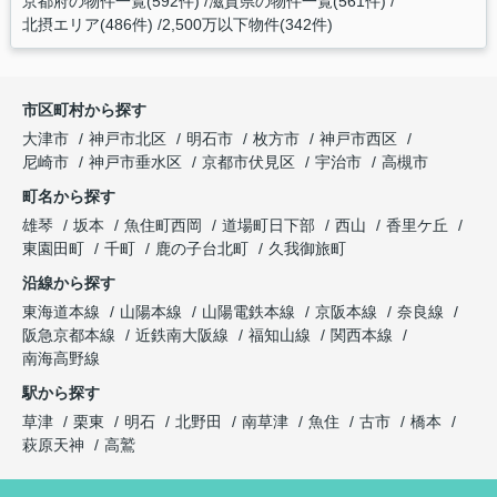
京都府の物件一覧(592件)
滋賀県の物件一覧(561件)
北摂エリア(486件)
2,500万以下物件(342件)
市区町村から探す
大津市
神戸市北区
明石市
枚方市
神戸市西区
尼崎市
神戸市垂水区
京都市伏見区
宇治市
高槻市
町名から探す
雄琴
坂本
魚住町西岡
道場町日下部
西山
香里ケ丘
東園田町
千町
鹿の子台北町
久我御旅町
沿線から探す
東海道本線
山陽本線
山陽電鉄本線
京阪本線
奈良線
阪急京都本線
近鉄南大阪線
福知山線
関西本線
南海高野線
駅から探す
草津
栗東
明石
北野田
南草津
魚住
古市
橋本
萩原天神
高鷲