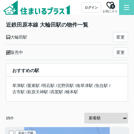
0
ログイン
お気に入り
近鉄田原本線 大輪田駅の物件一覧
大輪田駅
変更
販売中
変更
おすすめの駅
草津駅
/
栗東駅
/
明石駅
/
北野田駅
/
南草津駅
/
魚住駅
/
古市駅
/
萩原天神駅
/
高鷲駅
/
橋本駅
15
件
新築一戸建