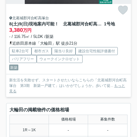
北葛城郡河合町高塚台
8(土)9(日)現地案内可能！ 北葛城郡河合町高塚台
1号地
3,380
万円
- / 116.75㎡ / 5LDK /新築
近鉄田原本線「大輪田」駅 徒歩21分
駐車2台可
都市ガス
陽当り良好
建設住宅性能評価書付
バリアフリー
ウォークインクロゼット
新築
新生活を失敗せず、スタートさせたいならこちらの「北葛城郡河合町高
塚台 第3期 新築一戸建て」はいかがでしょうか。歩いて徒...
もっと
見る
大輪田の掲載物件の価格相場
価格相場
募集件数
-
-
1R～1K