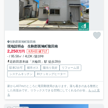
生駒郡斑鳩町龍田南
現地説明会 生駒郡斑鳩町龍田南
2,250
万円
8月4日 値下げ
- / 95.58㎡ / 4LDK /築18年
近鉄田原本線「大輪田」駅 徒歩28分
駐車2台可
都市ガス
陽当り良好
リフォーム済
システムキッチン
IHクッキングヒーター
家から407mのところに竜田郵便局があります。落ち着きのある整然と
した街並みです。リラックスできる空間にしてくれるのが全...
もっと見
る