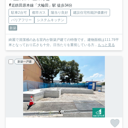
近鉄田原本線「大輪田」駅 徒歩34分
駐車2台可
都市ガス
陽当り良好
建設住宅性能評価書付
バリアフリー
システムキッチン
新築
綺麗で清潔感のある室内が新築戸建ての特徴です。建物面積は111.79平
米となっており広さも十分。日当たりを重視している方...
もっと見る
新築一戸建