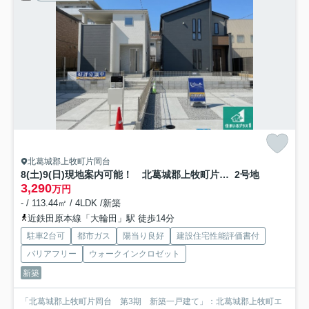
北葛城郡上牧町片岡台
8(土)9(日)現地案内可能！ 北葛城郡上牧町片岡台 全2邸
2号地
3,290
万円
- / 113.44㎡ / 4LDK /新築
近鉄田原本線「大輪田」駅 徒歩14分
駐車2台可
都市ガス
陽当り良好
建設住宅性能評価書付
バリアフリー
ウォークインクロゼット
新築
「北葛城郡上牧町片岡台 第3期 新築一戸建て」：北葛城郡上牧町エ