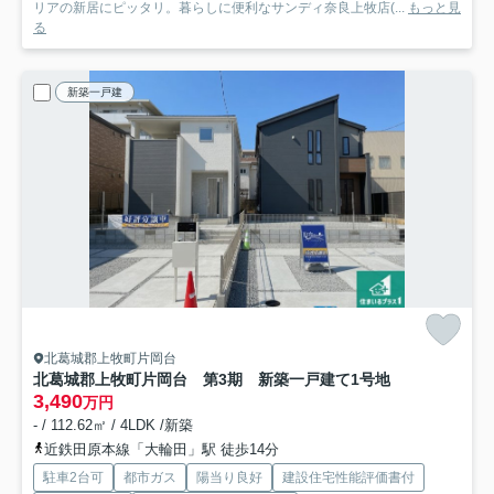
リアの新居にピッタリ。暮らしに便利なサンディ奈良上牧店(...
もっと見
る
新築一戸建
北葛城郡上牧町片岡台
北葛城郡上牧町片岡台 第3期 新築一戸建て
1号地
3,490
万円
- / 112.62㎡ / 4LDK /新築
近鉄田原本線「大輪田」駅 徒歩14分
駐車2台可
都市ガス
陽当り良好
建設住宅性能評価書付