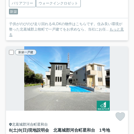
バリアフリー
ウォークインクロゼット
新築
子供がのびのび走り回れる4LDKの物件はこちらです。住み良い環境が
整った北葛城郡上牧町で一戸建てをお求めなら、当社にお任...
もっと見
る
新築一戸建
北葛城郡河合町星和台
8(土)9(日)現地説明会 北葛城郡河合町星和台
1号地