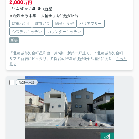
2,880
万円
- / 94.50㎡ / 4LDK /新築
近鉄田原本線「大輪田」駅 徒歩15分
駐車2台可
都市ガス
陽当り良好
バリアフリー
システムキッチン
カウンターキッチン
新築
「北葛城郡河合町星和台 第6期 新築一戸建て」：北葛城郡河合町エ
リアの新居にピッタリ。片岡台幼稚園が徒歩6分の場所にあり...
もっと
見る
新築一戸建