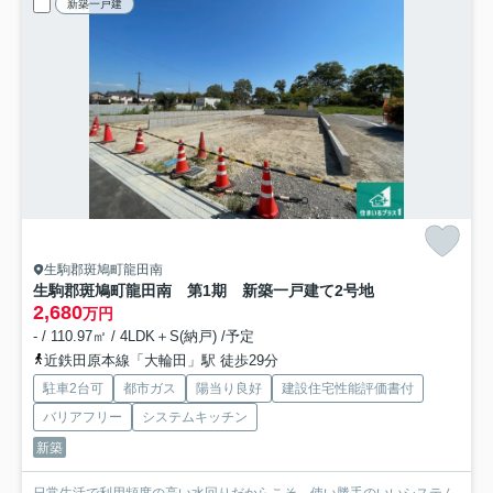
新築一戸建
生駒郡斑鳩町龍田南
生駒郡斑鳩町龍田南 第1期 新築一戸建て
2号地
2,680
万円
- / 110.97㎡ / 4LDK＋S(納戸) /予定
近鉄田原本線「大輪田」駅 徒歩29分
駐車2台可
都市ガス
陽当り良好
建設住宅性能評価書付
バリアフリー
システムキッチン
新築