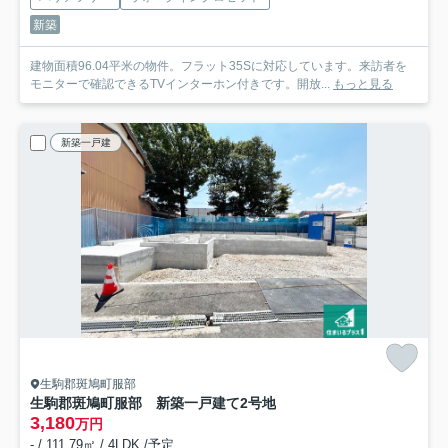
新築
建物面積96.04平米の物件。フラット35Sに対応しています。来訪者を
モニターで確認できるTVインターホン付きです。開放...
もっと見る
新築一戸建
生駒郡斑鳩町服部
生駒郡斑鳩町服部 新築一戸建て
2号地
3,180
万円
- / 111.79㎡ / 4LDK /予定