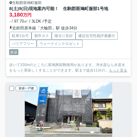
生駒郡斑鳩町服部
8(土)9(日)現地案内可能！ 生駒郡斑鳩町服部
1号地
3,180
万円
- / 97.70㎡ / 3LDK /予定
近鉄田原本線「大輪田」駅 徒歩34分
駐車2台可
都市ガス
陽当り良好
建設住宅性能評価書付
バリアフリー
ウォークインクロゼット
新築
歩いて330mのところに斑鳩興留郵便局があります。浄水器なら水道水
をもっと美味しくすることができます。駅まで徒歩11分の...
もっと見る
新築一戸建