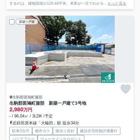
するのは、建物面積が120.48平米。来客が一目でわかる...
もっと見る
新築一戸建
生駒郡斑鳩町服部
生駒郡斑鳩町服部 新築一戸建て
3号地
2,980
万円
- / 96.04㎡ / 3LDK /予定
近鉄田原本線「大輪田」駅 徒歩34分
駐車2台可
都市ガス
陽当り良好
建設住宅性能評価書付
バリアフリー
ウォークインクロゼット