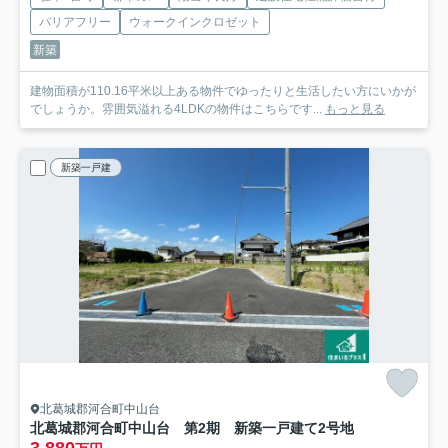
バリアフリー
ウォークインクロゼット
新築
建物面積が110.16平米以上ある物件でゆったりと生活したい方にいかが
でしょうか。雰囲気溢れる4LDKの物件はこちらです...
もっと見る
新築一戸建
北葛城郡河合町中山台
北葛城郡河合町中山台 第2期 新築一戸建て
2号地