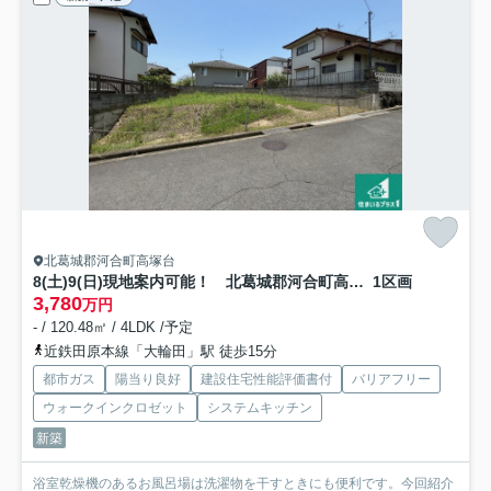
北葛城郡河合町高塚台
8(土)9(日)現地案内可能！ 北葛城郡河合町高塚台
1区画
3,780
万円
- / 120.48㎡ / 4LDK /予定
近鉄田原本線「大輪田」駅 徒歩15分
都市ガス
陽当り良好
建設住宅性能評価書付
バリアフリー
ウォークインクロゼット
システムキッチン
新築
浴室乾燥機のあるお風呂場は洗濯物を干すときにも便利です。今回紹介