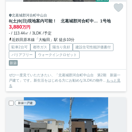
北葛城郡河合町中山台
8(土)9(日)現地案内可能！ 北葛城郡河合町中山台
1号地
3,880
万円
- / 113.44㎡ / 3LDK /予定
近鉄田原本線「大輪田」駅 徒歩10分
駐車2台可
都市ガス
陽当り良好
建設住宅性能評価書付
バリアフリー
ウォークインクロゼット
新築
ぜひ一度見ていただきたい、「北葛城郡河合町中山台 第2期 新築一
戸建て」です。新生活をはじめる方にお勧めな3LDKの物件...
もっと見
る
新築一戸建