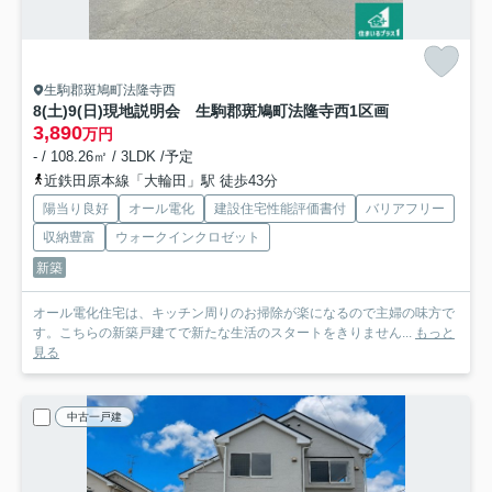
生駒郡斑鳩町法隆寺西
8(土)9(日)現地説明会 生駒郡斑鳩町法隆寺西
1区画
3,890
万円
- / 108.26㎡ / 3LDK /予定
近鉄田原本線「大輪田」駅 徒歩43分
陽当り良好
オール電化
建設住宅性能評価書付
バリアフリー
収納豊富
ウォークインクロゼット
新築
オール電化住宅は、キッチン周りのお掃除が楽になるので主婦の味方で
す。こちらの新築戸建てで新たな生活のスタートをきりません...
もっと
見る
中古一戸建