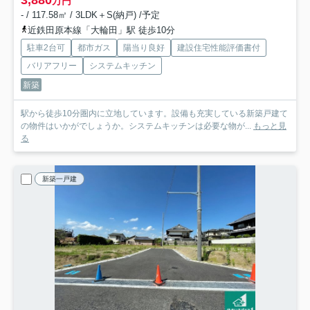
3,880
万円
- / 117.58㎡ / 3LDK＋S(納戸) /予定
近鉄田原本線「大輪田」駅 徒歩10分
駐車2台可
都市ガス
陽当り良好
建設住宅性能評価書付
バリアフリー
システムキッチン
新築
駅から徒歩10分圏内に立地しています。設備も充実している新築戸建て
の物件はいかがでしょうか。システムキッチンは必要な物が...
もっと見
る
新築一戸建