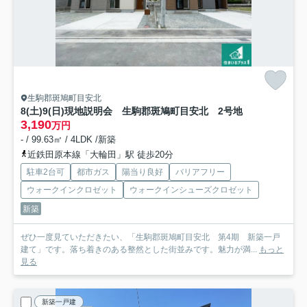
生駒郡斑鳩町目安北
8(土)9(日)現地説明会 生駒郡斑鳩町目安北
2号地
3,190
万円
- / 99.63㎡ / 4LDK /新築
近鉄田原本線「大輪田」駅 徒歩20分
駐車2台可
都市ガス
陽当り良好
バリアフリー
ウォークインクロゼット
ウォークインシューズクロゼット
新築
ぜひ一度見ていただきたい、「生駒郡斑鳩町目安北 第4期 新築一戸
建て」です。落ち着きのある整然とした街並みです。魅力が満...
もっと
見る
新築一戸建