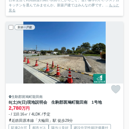
日常生活で利用頻度の高い水回りだからこそ、使い勝手のいいシステム
キッチンを選んでみませんか。新築戸建てはみんなの夢です。...
もっと
見る
新築一戸建
生駒郡斑鳩町龍田南
8(土)9(日)現地説明会 生駒郡斑鳩町龍田南
1号地
2,780
万円
- / 110.16㎡ / 4LDK /予定
近鉄田原本線「大輪田」駅 徒歩29分
駐車2台可
都市ガス
陽当り良好
建設住宅性能評価書付