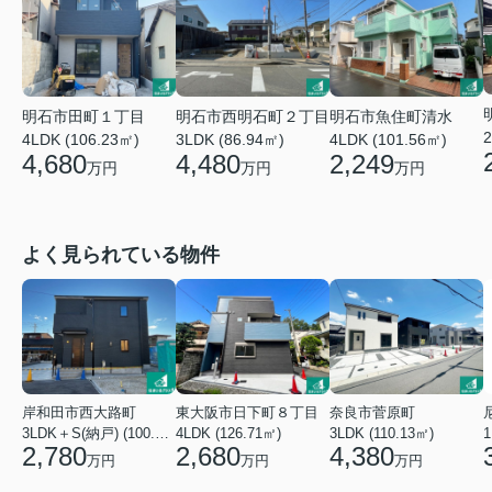
明石市田町１丁目
明石市西明石町２丁目
明石市魚住町清水
2
4LDK (106.23㎡)
3LDK (86.94㎡)
4LDK (101.56㎡)
4,680
4,480
2,249
万円
万円
万円
よく見られている物件
岸和田市西大路町
東大阪市日下町８丁目
奈良市菅原町
3LDK＋S(納戸) (100.44㎡)
4LDK (126.71㎡)
3LDK (110.13㎡)
2,780
2,680
4,380
万円
万円
万円