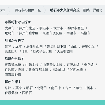
ス1
明石市の物件一覧
明石市大久保町高丘 新築一戸建て
市区町村から探す
大津市
神戸市北区
明石市
枚方市
神戸市西区
尼崎市
神戸市垂水区
京都市伏見区
宇治市
高槻市
町名から探す
雄琴
坂本
魚住町西岡
道場町日下部
西山
香里ケ丘
東園田町
千町
鹿の子台北町
久我御旅町
沿線から探す
東海道本線
山陽本線
山陽電鉄本線
京阪本線
奈良線
近鉄南大阪線
阪急京都本線
福知山線
関西本線
南海高野線
駅から探す
草津
栗東
明石
北野田
南草津
古市
魚住
橋本
萩原天神
西明石