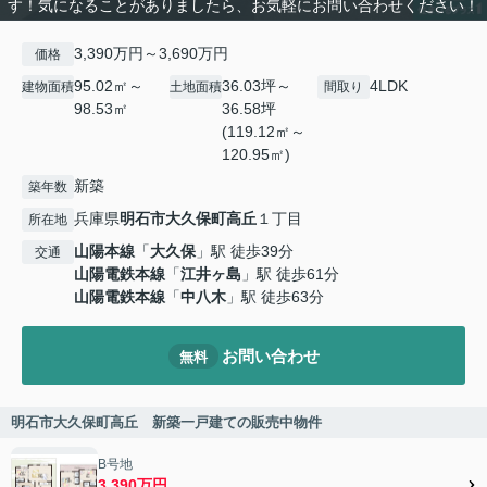
す！気になることがありましたら、お気軽にお問い合わせください！
3,390万円～3,690万円
価格
95.02㎡～
36.03坪～
4LDK
建物面積
土地面積
間取り
98.53㎡
36.58坪
(119.12㎡～
120.95㎡)
新築
築年数
兵庫県
明石市
大久保町高丘
１丁目
所在地
山陽本線
「
大久保
」駅 徒歩39分
交通
山陽電鉄本線
「
江井ヶ島
」駅 徒歩61分
山陽電鉄本線
「
中八木
」駅 徒歩63分
お問い合わせ
無料
明石市大久保町高丘 新築一戸建ての販売中物件
B号地
3,390万円