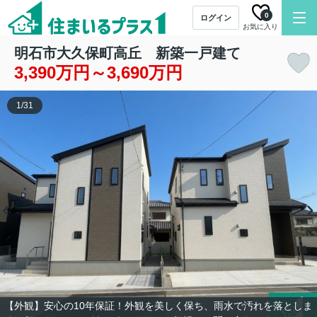
0
ログイン
お気に入り
明石市大久保町高丘 新築一戸建て
3,390万円～3,690万円
1
/
31
【外観】安心の10年保証！外観を美しく保ち、雨水で汚れを落としま