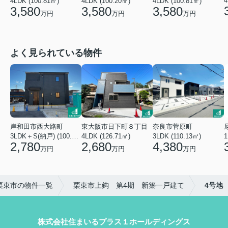
4
4LDK (100.81㎡)
4LDK (100.81㎡)
4LDK (100.20㎡)
3,580
3,580
3,580
万円
万円
万円
よく見られている物件
東大阪市日下町８丁目
岸和田市西大路町
奈良市菅原町
4LDK (126.71㎡)
3LDK＋S(納戸) (100.44㎡)
3LDK (110.13㎡)
2,680
2,780
4,380
万円
万円
万円
栗東市の物件一覧
栗東市上鈎 第4期 新築一戸建て
4号地
株式会社住まいるプラス１ホールディングス