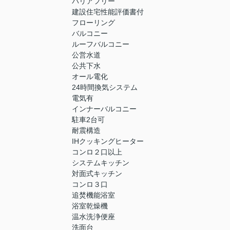
バリアフリー
建設住宅性能評価書付
フローリング
バルコニー
ルーフバルコニー
公営水道
公共下水
オール電化
24時間換気システム
電気有
インナーバルコニー
駐車2台可
耐震構造
IHクッキングヒーター
コンロ２口以上
システムキッチン
対面式キッチン
コンロ３口
追焚機能浴室
浴室乾燥機
温水洗浄便座
洗面台