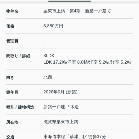
栗東市上鈎 第4期 新築一戸建て
物件名
3,880万円
価格
-
管理費
3LDK
間取り / 詳細
LDK 17.2帖
/
洋室 8.0帖
/
洋室 5.2帖
/
洋室 5.2帖
北西
向き
2026年6月 (新築)
築年月
新築一戸建 / 木造
種別 / 建物構造
滋賀県
栗東市
上鈎
所在地
東海道本線
「
草津
」駅 徒歩37分
交通