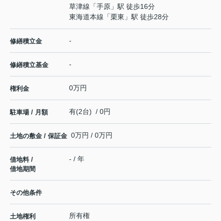
草津線
「
手原
」駅 徒歩16分
東海道本線
「
栗東
」駅 徒歩28分
-
修繕積立金
-
修繕積立基金
0万円
権利金
有(2台) / 0円
駐車場 / 月額
0万円 / 0万円
土地の敷金 / 保証金
- / 年
借地料 /
借地期間
その他条件
所有権
土地権利