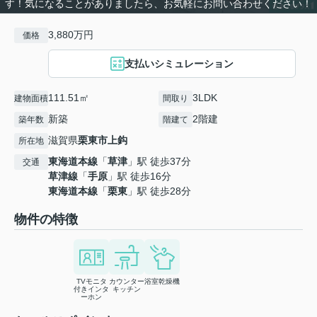
す！気になることがありましたら、お気軽にお問い合わせください！
3,880万円
価格
支払いシミュレーション
111.51㎡
3LDK
建物面積
間取り
新築
2階建
築年数
階建て
滋賀県
栗東市
上鈎
所在地
東海道本線
「
草津
」駅 徒歩37分
交通
草津線
「
手原
」駅 徒歩16分
東海道本線
「
栗東
」駅 徒歩28分
物件の特徴
TVモニタ
カウンター
浴室乾燥機
付きインタ
キッチン
ーホン