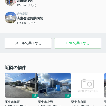
栗東郵便局
1295ｍ（17分）
総合病院
済生会滋賀県病院
1744ｍ（22分）
メールで共有する
LINEで共有する
近隣の物件
栗東市御園
栗東市御園
栗東市小野