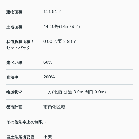
111.51㎡
建物面積
44.10坪(145.79㎡)
土地面積
0.00㎡/要 2.98㎡
私道負担面積 /
セットバック
60%
建ぺい率
200%
容積率
一方(北西 公道 3.0m 間口 0.0m)
接道状況
市街化区域
都市計画
-
その他法令上の制限
不要
国土法届出要否