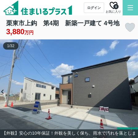
0
ログイン
お気に入り
栗東市上鈎 第4期 新築一戸建て 4号地
3,880
万円
1
/
32
【外観】安心の10年保証！外観を美しく保ち、雨水で汚れを落としま