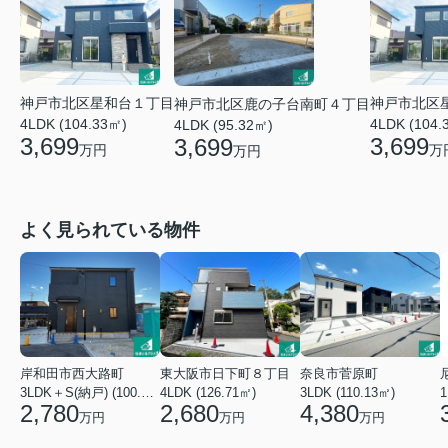
神戸市北区星和台１丁目
神戸市北区
神戸市北区鹿の子台南町４丁目
4LDK (104.33㎡)
4LDK (104.
4LDK (95.32㎡)
3,699
3,699
3,699
万円
万
万円
よく見られている物件
岸和田市西大路町
東大阪市日下町８丁目
奈良市菅原町
3LDK＋S(納戸) (100.44㎡)
4LDK (126.71㎡)
3LDK (110.13㎡)
2,780
2,680
4,380
万円
万円
万円