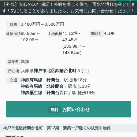
【外観】安心の10年保証！外観を美しく保ち、雨水で汚れを落としま
す！気になることがありましたら、お気軽にお問い合わせください！
3,480万円～3,580万円
価格
95.58㎡～
41.13坪～
4LDK
建物面積
土地面積
間取り
102.06㎡
43.45坪
(135.98㎡～
143.64㎡)
新築
築年数
兵庫県
神戸市北区
鈴蘭台北町
３丁目
所在地
神鉄有馬線
「
鈴蘭台
」駅 徒歩18分
交通
神鉄有馬線
「
北鈴蘭台
」駅 徒歩18分
神鉄粟生線
「
鈴蘭台西口
」駅 徒歩19分
お問い合わせ
無料
神戸市北区鈴蘭台北町 第12期 新築一戸建ての販売中物件