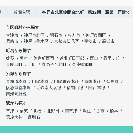
覧
鈴蘭台駅
神戸市北区鈴蘭台北町 第12期 新築一戸建て
市区町村から探す
大津市
神戸市北区
明石市
枚方市
神戸市西区
尼崎市
神戸市垂水区
京都市伏見区
宇治市
高槻市
町名から探す
雄琴
坂本
魚住町西岡
道場町日下部
西山
香里ケ丘
東園田町
千町
鹿の子台北町
久我御旅町
沿線から探す
東海道本線
山陽本線
山陽電鉄本線
京阪本線
奈良線
阪急京都本線
近鉄南大阪線
福知山線
関西本線
南海高野線
駅から探す
草津
栗東
明石
北野田
南草津
魚住
古市
橋本
萩原天神
西明石