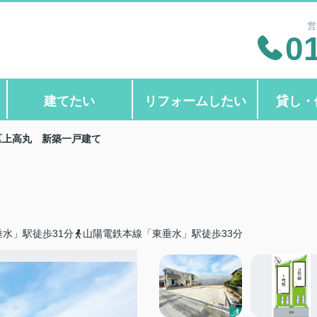
営
0
建てたい
リフォームしたい
貸し・
区上高丸 新築一戸建て
水」駅徒歩31分
山陽電鉄本線「東垂水」駅徒歩33分