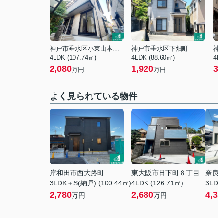
神戸市垂水区小束山本町４丁目
神戸市垂水区下畑町
4LDK (107.74㎡)
4LDK (88.60㎡)
4
2,080
1,920
3
万円
万円
よく見られている物件
岸和田市西大路町
東大阪市日下町８丁目
奈
3LDK＋S(納戸) (100.44㎡)
4LDK (126.71㎡)
3LD
2,780
2,680
4,
万円
万円