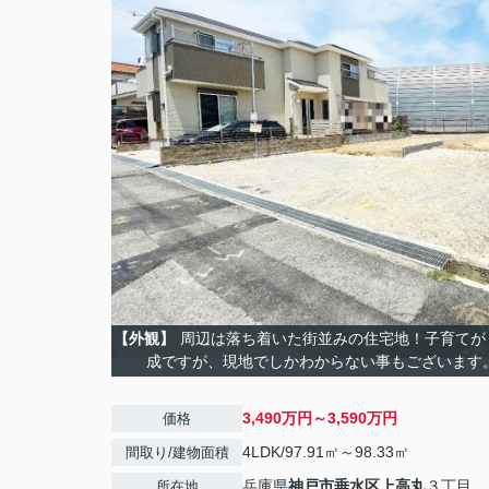
【外観】
周辺は落ち着いた街並みの住宅地！子育てが
成ですが、現地でしかわからない事もございます
3,490万円～3,590万円
価格
4LDK/97.91㎡～98.33㎡
間取り/建物面積
兵庫県
神戸市垂水区
上高丸
３丁目
所在地