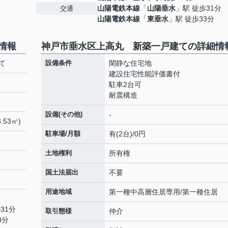
山陽電鉄本線
「
山陽垂水
」駅 徒歩31分
交通
山陽電鉄本線
「
東垂水
」駅 徒歩33分
情報
神戸市垂水区上高丸 新築一戸建ての詳細情
て
設備条件
閑静な住宅地
建設住宅性能評価書付
駐車2台可
耐震構造
設備(その他)
-
.53㎡)
駐車場/月額
有(2台)/0円
土地権利
所有権
国土法届出
不要
用途地域
第一種中高層住居専用/第一種住居
31分
取引態様
仲介
3分