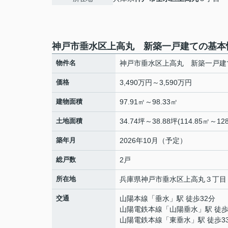
神戸市垂水区上高丸 新築一戸建ての基本
物件名
神戸市垂水区上高丸 新築一戸建
価格
3,490万円～3,590万円
建物面積
97.91㎡～98.33㎡
土地面積
34.74坪～38.88坪(114.85㎡～128
築年月
2026年10月（予定）
総戸数
2戸
所在地
兵庫県
神戸市垂水区
上高丸
３丁目
交通
山陽本線
「
垂水
」駅 徒歩32分
山陽電鉄本線
「
山陽垂水
」駅 徒歩
山陽電鉄本線
「
東垂水
」駅 徒歩3