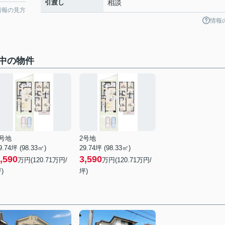
引渡し
相談
情報の見方
情報
中の物件
2号地
2号地
9.74坪 (98.33㎡)
29.74坪 (98.33㎡)
,590
3,590
万円(120.71万円/
万円(120.71万円/
)
坪)