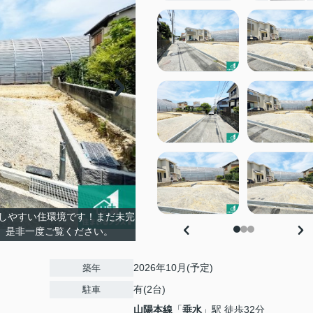
しやすい住環境です！まだ未完
。是非一度ご覧ください。
2026年10月(予定)
築年
有(2台)
駐車
山陽本線
「
垂水
」駅 徒歩32分