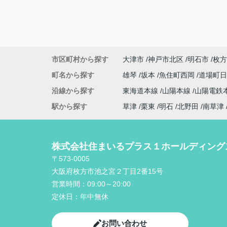
市区町村から探す
大津市
神戸市北区
明石市
枚方
町名から探す
雄琴
坂本
魚住町西岡
道場町
沿線から探す
東海道本線
山陽本線
山陽電鉄
駅から探す
草津
栗東
明石
北野田
南草津
株式会社住まいるプラス１ホールディング
〒573-0005
大阪府枚方市池之宮２丁目2番15号
営業時間：
09:00～20:00
定休日：
年中無休
お問い合わせ