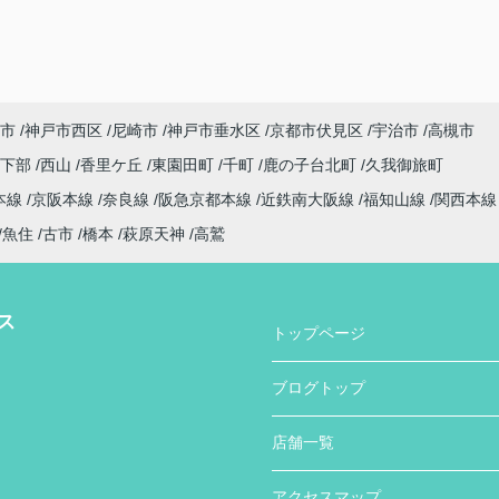
市
神戸市西区
尼崎市
神戸市垂水区
京都市伏見区
宇治市
高槻市
日下部
西山
香里ケ丘
東園田町
千町
鹿の子台北町
久我御旅町
本線
京阪本線
奈良線
阪急京都本線
近鉄南大阪線
福知山線
関西本
魚住
古市
橋本
萩原天神
高鷲
ス
トップページ
ブログトップ
店舗一覧
アクセスマップ