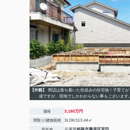
【外観】
周辺は落ち着いた街並みの住宅地！子育てが
成ですが、現地でしかわからない事もございます
3,180万円
価格
3LDK/113.44㎡
間取り/建物面積
兵庫県
姫路市
勝原区宮田
所在地