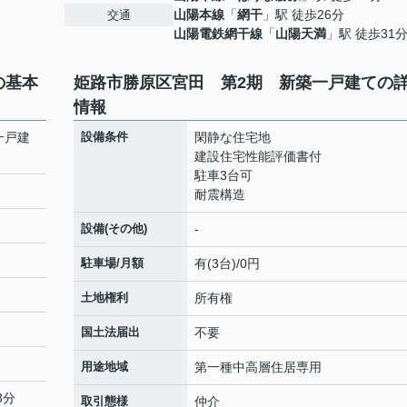
山陽本線
「
網干
」駅 徒歩26分
交通
山陽電鉄網干線
「
山陽天満
」駅 徒歩31
の基本
姫路市勝原区宮田 第2期 新築一戸建ての
情報
一戸建
設備条件
閑静な住宅地
建設住宅性能評価書付
駐車3台可
耐震構造
設備(その他)
-
駐車場/月額
有(3台)/0円
土地権利
所有権
国土法届出
不要
用途地域
第一種中高層住居専用
8分
取引態様
仲介