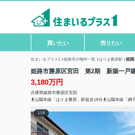
買いたい
売りたい
姫路
住まいるプラス1
姫路市の物件一覧
はりま勝原駅
姫路市勝原区宮田 第2期 新築一戸
3,180万円
兵庫県
姫路市
勝原区宮田
山陽本線「はりま勝原」駅徒歩18分
山陽本線「網干
1
/
18