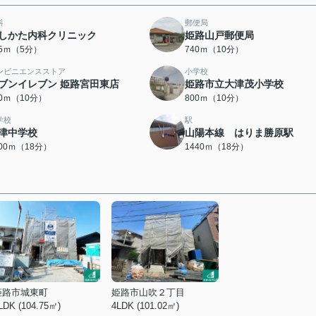
科
郵便局
しかた内科クリニック
姫路山戸郵便局
75ｍ（5分）
740ｍ（10分）
ンビニエンスストア
小学校
ブンイレブン 姫路宮田東店
姫路市立大津茂小学校
00ｍ（10分）
800ｍ（10分）
学校
駅
津中学校
山陽本線 はりま勝原駅
400ｍ（18分）
1440ｍ（18分）
姫路市城東町
姫路市山吹２丁目
LDK (104.75㎡)
4LDK (101.02㎡)