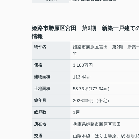
姫路市勝原区宮田 第2期 新築一戸建て
情報
物件名
姫路市勝原区宮田 第2期 新築
て
価格
3,180万円
建物面積
113.44㎡
土地面積
53.73坪(177.64㎡)
築年月
2026年9月（予定）
総戸数
1戸
所在地
兵庫県
姫路市
勝原区宮田
交通
山陽本線
「
はりま勝原
」駅 徒歩1