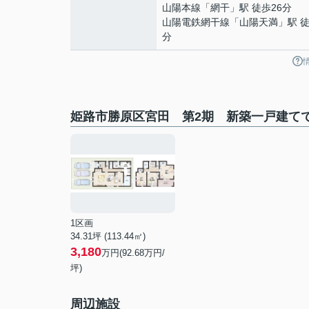
山陽本線
「
網干
」駅 徒歩26分
山陽電鉄網干線
「
山陽天満
」駅 徒
分
姫路市勝原区宮田 第2期 新築一戸建て
1区画
34.31坪 (113.44㎡)
3,180
万円(92.68万円/
坪)
周辺施設