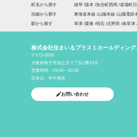
町名から探す
雄琴
坂本
魚住町西岡
道場町
沿線から探す
東海道本線
山陽本線
山陽電鉄
駅から探す
草津
栗東
明石
北野田
南草津
株式会社住まいるプラス１ホールディング
〒573-0005
大阪府枚方市池之宮２丁目2番15号
営業時間：
09:00～20:00
定休日：
年中無休
お問い合わせ