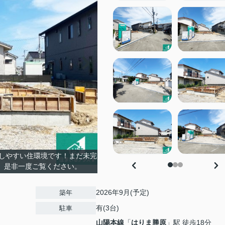
しやすい住環境です！まだ未完
。是非一度ご覧ください。
2026年9月(予定)
築年
有(3台)
駐車
山陽本線
「
はりま勝原
」駅 徒歩18分