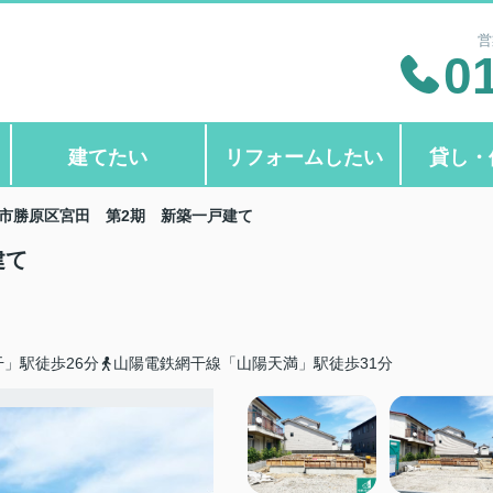
営
0
建てたい
リフォームしたい
貸し・
市勝原区宮田 第2期 新築一戸建て
建て
」駅徒歩26分
山陽電鉄網干線「山陽天満」駅徒歩31分