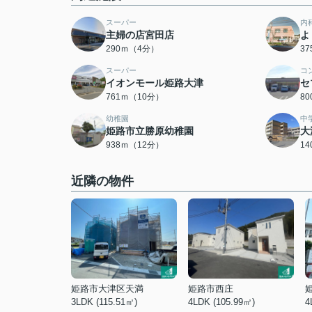
スーパー
内
主婦の店宮田店
よ
290ｍ（4分）
3
スーパー
コ
イオンモール姫路大津
セ
761ｍ（10分）
8
幼稚園
中
姫路市立勝原幼稚園
大
938ｍ（12分）
1
近隣の物件
姫路市大津区天満
姫路市西庄
3LDK (115.51㎡)
4LDK (105.99㎡)
4