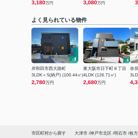
3,180
3,080
3
万円
万円
よく見られている物件
岸和田市西大路町
東大阪市日下町８丁目
奈
3LDK＋S(納戸) (100.44㎡)
4LDK (126.71㎡)
3LD
2,780
2,680
4,
万円
万円
市区町村から探す
大津市
神戸市北区
明石市
枚方