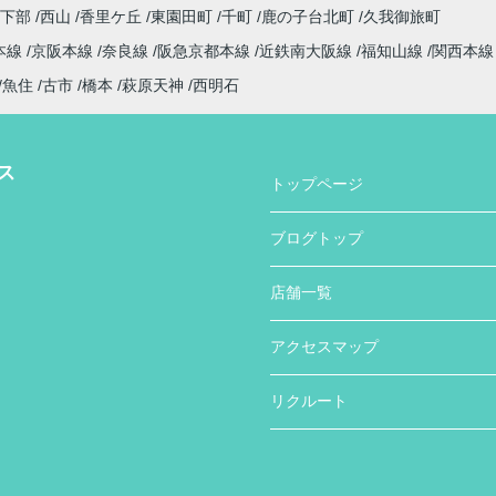
日下部
西山
香里ケ丘
東園田町
千町
鹿の子台北町
久我御旅町
本線
京阪本線
奈良線
阪急京都本線
近鉄南大阪線
福知山線
関西本
魚住
古市
橋本
萩原天神
西明石
ス
トップページ
ブログトップ
店舗一覧
アクセスマップ
リクルート