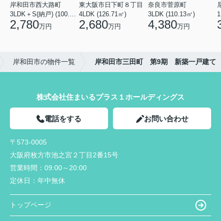
岸和田市西大路町
東大阪市日下町８丁目
奈良市菅原町
3LDK＋S(納戸) (100.44㎡)
4LDK (126.71㎡)
3LDK (110.13㎡)
2,780
2,680
4,380
万円
万円
万円
岸和田市の物件一覧
岸和田市三田町 第9期 新築一戸建て
株式会社住まいるプラス１ホールディングス
電話をする
お問い合わせ
〒573-0005
大阪府枚方市池之宮２丁目2番15号
営業時間：
09:00～20:00
定休日：
年中無休
トップページ