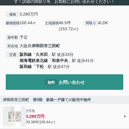
す！詳細の間取り等、お気軽にお問い合わせください！
3,280万円
価格
100.44㎡
46.5坪
4LDK
建物面積
土地面積
間取り
(153.72㎡)
予定
築年数
大阪府
岸和田市
三田町
所在地
阪和線
「
久米田
」駅 徒歩33分
交通
南海電鉄泉北線
「
和泉中央
」駅 徒歩41分
阪和線
「
下松
」駅 徒歩47分
お問い合わせ
無料
岸和田市三田町 第9期 新築一戸建ての販売中物件
2号地
3,280万円
30.38坪(100.44㎡)