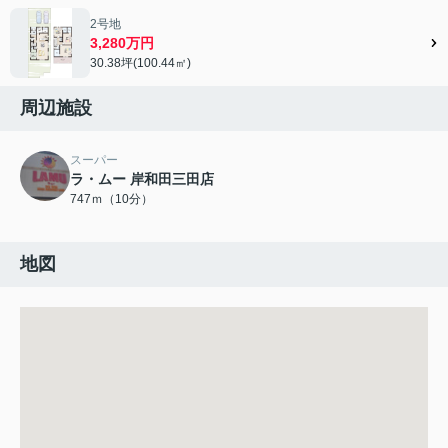
2号地
3,280万円
30.38坪(100.44㎡)
周辺施設
スーパー
ラ・ムー 岸和田三田店
747ｍ（10分）
地図