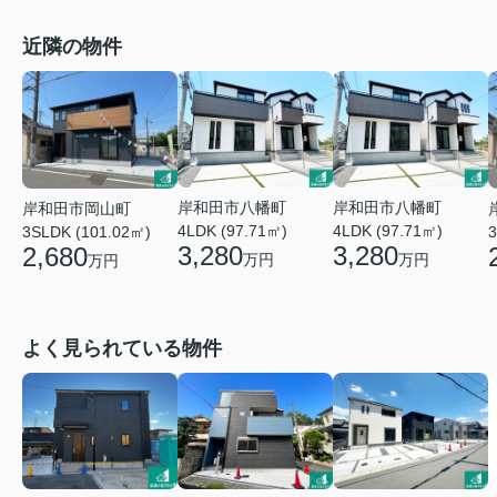
近隣の物件
岸和田市八幡町
岸和田市八幡町
岸和田市岡山町
4LDK (97.71㎡)
4LDK (97.71㎡)
3SLDK (101.02㎡)
3
3,280
3,280
2,680
万円
万円
万円
よく見られている物件