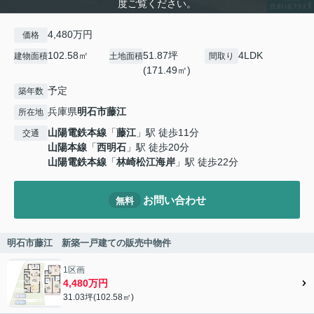
度ご覧ください。
4,480万円
価格
102.58㎡
51.87坪
4LDK
建物面積
土地面積
間取り
(171.49㎡)
予定
築年数
兵庫県
明石市
藤江
所在地
山陽電鉄本線
「
藤江
」駅 徒歩11分
交通
山陽本線
「
西明石
」駅 徒歩20分
山陽電鉄本線
「
林崎松江海岸
」駅 徒歩22分
お問い合わせ
無料
明石市藤江 新築一戸建ての販売中物件
1区画
4,480万円
31.03坪(102.58㎡)