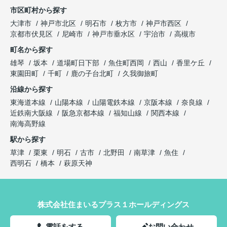
市区町村から探す
大津市
神戸市北区
明石市
枚方市
神戸市西区
京都市伏見区
尼崎市
神戸市垂水区
宇治市
高槻市
町名から探す
雄琴
坂本
道場町日下部
魚住町西岡
西山
香里ケ丘
東園田町
千町
鹿の子台北町
久我御旅町
沿線から探す
東海道本線
山陽本線
山陽電鉄本線
京阪本線
奈良線
近鉄南大阪線
阪急京都本線
福知山線
関西本線
南海高野線
駅から探す
草津
栗東
明石
古市
北野田
南草津
魚住
西明石
橋本
萩原天神
株式会社住まいるプラス１ホールディングス
電話をする
お問い合わせ