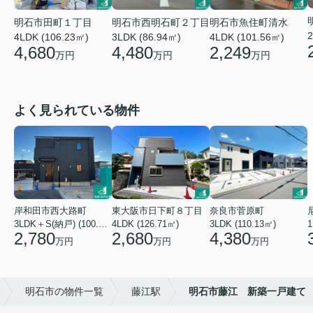
明石市田町１丁目
明石市西明石町２丁目
明石市魚住町清水
2
4LDK (106.23㎡)
3LDK (86.94㎡)
4LDK (101.56㎡)
4,680
4,480
2,249
万円
万円
万円
よく見られている物件
岸和田市西大路町
東大阪市日下町８丁目
奈良市菅原町
3LDK＋S(納戸) (100.44㎡)
4LDK (126.71㎡)
3LDK (110.13㎡)
2,780
2,680
4,380
万円
万円
万円
明石市の物件一覧
藤江駅
明石市藤江 新築一戸建て