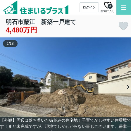
0
ログイン
お気に入り
明石市藤江 新築一戸建て
4,480万円
1
/
18
【外観】周辺は落ち着いた街並みの住宅地！子育てがしやすい住環境で
す！まだ未完成ですが、現地でしかわからない事もございます。是非一