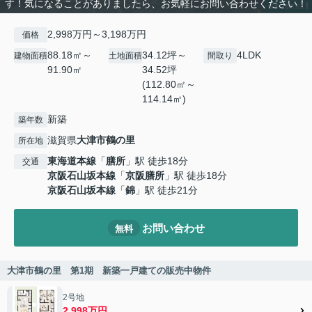
す！気になることがありましたら、お気軽にお問い合わせください！
2,998万円～3,198万円
価格
88.18㎡～
34.12坪～
4LDK
建物面積
土地面積
間取り
91.90㎡
34.52坪
(112.80㎡～
114.14㎡)
新築
築年数
滋賀県
大津市
鶴の里
所在地
東海道本線
「
膳所
」駅 徒歩18分
交通
京阪石山坂本線
「
京阪膳所
」駅 徒歩18分
京阪石山坂本線
「
錦
」駅 徒歩21分
お問い合わせ
無料
大津市鶴の里 第1期 新築一戸建ての販売中物件
2号地
2,998万円