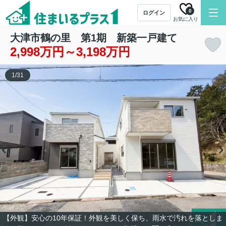
0
ログイン
お気に入り
大津市鶴の里 第1期 新築一戸建て
2,998万円～3,198万円
1
/
31
【外観】安心の10年保証！外観を美しく保ち、雨水で汚れを落としま