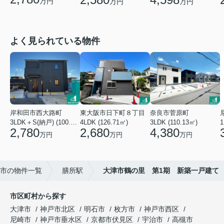
万円
万円
万円
よく見られている物件
岸和田市西大路町
東大阪市日下町８丁目
奈良市菅原町
3LDK＋S(納戸) (100.44㎡)
4LDK (126.71㎡)
3LDK (110.13㎡)
2,780
2,680
4,380
万円
万円
万円
市の物件一覧
膳所駅
大津市鶴の里 第1期 新築一戸建て
市区町村から探す
大津市
神戸市北区
明石市
枚方市
神戸市西区
尼崎市
神戸市垂水区
京都市伏見区
宇治市
高槻市