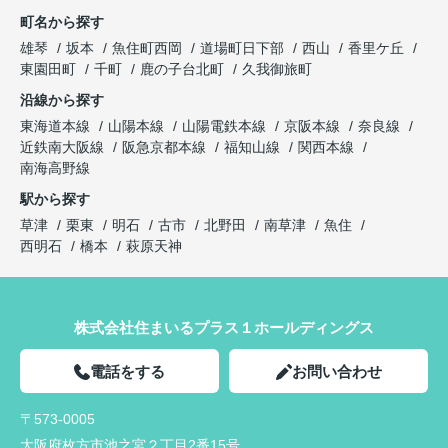
町名から探す
雄琴
坂本
魚住町西岡
道場町日下部
西山
香里ケ丘
東園田町
千町
鹿の子台北町
久我御旅町
沿線から探す
東海道本線
山陽本線
山陽電鉄本線
京阪本線
奈良線
近鉄南大阪線
阪急京都本線
福知山線
関西本線
南海高野線
駅から探す
草津
栗東
明石
古市
北野田
南草津
魚住
西明石
橋本
萩原天神
株式会社住まいるプラス１ホールディングス
電話をする
お問い合わせ
〒573-0005
大阪府枚方市池之宮２丁目2番15号