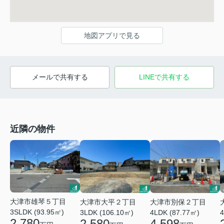
地図アプリで見る
メールで共有する
LINEで共有する
近隣の物件
大津市雄琴５丁目
大津市大平２丁目
大津市別保２丁目
3SLDK (93.95㎡)
3LDK (106.10㎡)
4LDK (87.77㎡)
4
2,780
2,580
4,598