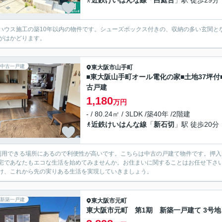
近鉄けいはんな線
「
白庭台
」駅 徒歩29分
ハウス施工の築10年以内の物件です。シューズボックス付きの、収納の多い玄関と
がはかどります。
中古一戸建
東大阪市
山手町
■東大阪山手町オール電化の家■土地37坪付
古戸建
1,180
万円
- / 80.24㎡ / 3LDK /築40年 /2階建
近鉄けいはんな線
「
新石切
」駅 徒歩20分
利用できる場所にあるので利便性が高いです。こちらは中古の戸建て物件です。押
宅であなたもエコな生活を始めてみませんか。お住まいに関することはお任せ下さ
け、これから先の実りある生活を実現していきましょう。
新築一戸建
東大阪市
元町
東大阪市元町 第1期 新築一戸建て 3号地