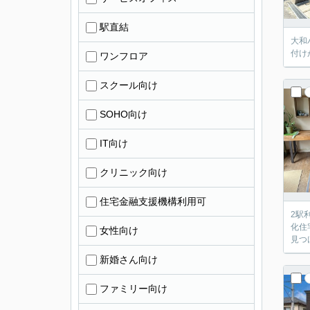
駅直結
大和
付け
ワンフロア
スクール向け
SOHO向け
IT向け
クリニック向け
住宅金融支援機構利用可
2駅
化住
女性向け
見つ
新婚さん向け
ファミリー向け