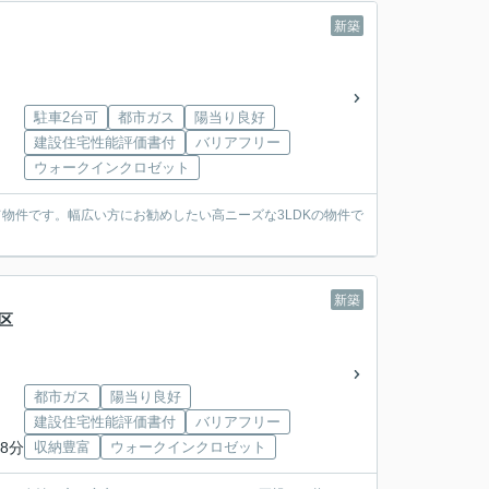
新築
駐車2台可
都市ガス
陽当り良好
建設住宅性能評価書付
バリアフリー
ウォークインクロゼット
物件です。幅広い方にお勧めしたい高ニーズな3LDKの物件で
新築
1区
都市ガス
陽当り良好
建設住宅性能評価書付
バリアフリー
8分
収納豊富
ウォークインクロゼット