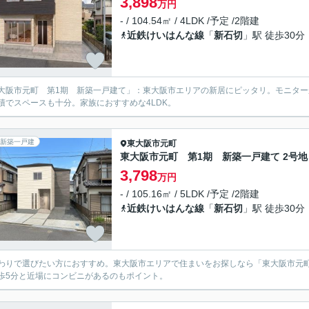
3,898
万円
- / 104.54㎡ / 4LDK /予定 /2階建
近鉄けいはんな線
「
新石切
」駅 徒歩30分
大阪市元町 第1期 新築一戸建て」：東大阪市エリアの新居にピッタリ。モニターから
積でスペースも十分。家族におすすめな4LDK。
新築一戸建
東大阪市
元町
東大阪市元町 第1期 新築一戸建て 2号地
3,798
万円
- / 105.16㎡ / 5LDK /予定 /2階建
近鉄けいはんな線
「
新石切
」駅 徒歩30分
わりで選びたい方におすすめ。東大阪市エリアで住まいをお探しなら「東大阪市元町
歩5分と近場にコンビニがあるのもポイント。