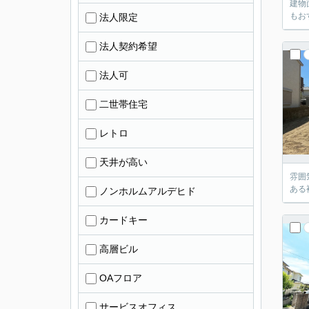
建物
もお
法人限定
法人契約希望
法人可
二世帯住宅
レトロ
天井が高い
雰囲
ある
ノンホルムアルデヒド
カードキー
高層ビル
OAフロア
サービスオフィス