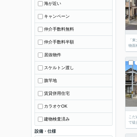
海が近い
キャンペーン
仲介手数料無料
「東
仲介手数料半額
物面
居抜物件
スケルトン渡し
旗竿地
賃貸併用住宅
カラオケOK
こだ
建物検査済み
で徒
設備・仕様