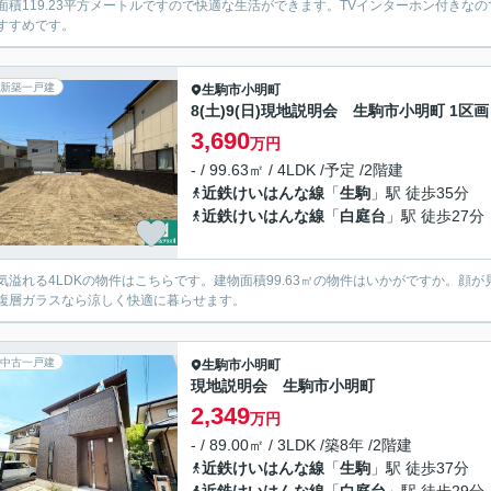
面積119.23平方メートルですので快適な生活ができます。TVインターホン付き
すすめです。
新築一戸建
生駒市
小明町
8(土)9(日)現地説明会 生駒市小明町 1区画
3,690
万円
- / 99.63㎡ / 4LDK /予定 /2階建
近鉄けいはんな線
「
生駒
」駅 徒歩35分
近鉄けいはんな線
「
白庭台
」駅 徒歩27分
気溢れる4LDKの物件はこちらです。建物面積99.63㎡の物件はいかがですか。顔
複層ガラスなら涼しく快適に暮らせます。
中古一戸建
生駒市
小明町
現地説明会 生駒市小明町
2,349
万円
- / 89.00㎡ / 3LDK /築8年 /2階建
近鉄けいはんな線
「
生駒
」駅 徒歩37分