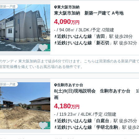
新築一戸建
東大阪市
加納
東大阪市加納 新築一戸建て A号地
4,090
万円
- / 94.08㎡ / 3LDK /予定 /2階建
近鉄けいはんな線
「
吉田
」駅 徒歩28分
近鉄けいはんな線
「
新石切
」駅 徒歩32分
のサンディ 東大阪加納店まで徒歩6分で行けます。こちらは清潔感のある新築戸建て
浴室乾燥機を備えているお風呂場のある物件です。
新築一戸建
生駒市
あすか台
8(土)9(日)現地説明会 生駒市あすか台 
画
4,180
万円
- / 119.23㎡ / 4LDK /予定 /2階建
近鉄けいはんな線
「
白庭台
」駅 徒歩25分
近鉄けいはんな線
「
学研北生駒
」駅 徒歩2