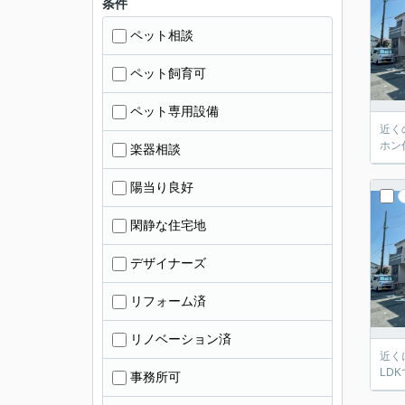
条件
ペット相談
ペット飼育可
ペット専用設備
近く
ホン
楽器相談
陽当り良好
閑静な住宅地
デザイナーズ
リフォーム済
リノベーション済
近く
LD
事務所可