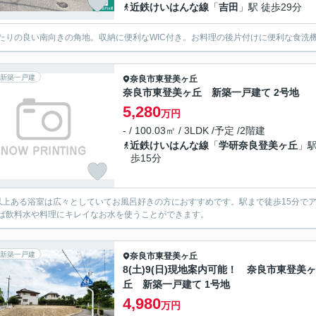
近鉄けいはんな線
「
吉田
」駅 徒歩29分
たりの良い南向きの角地。収納に便利なWIC付き。お料理の後片付けに便利な食洗
新築一戸建
奈良市
東登美ヶ丘
奈良市東登美ヶ丘 新築一戸建て 2号地
5,280
万円
- / 100.03㎡ / 3LDK /予定 /2階建
近鉄けいはんな線
「
学研奈良登美ヶ丘
」駅
歩15分
以上ある浴室は広々としていてお風呂好きの方におすすめです。駅まで徒歩15分でアク
ば飲料水や料理にキレイなお水を使うことができます。
新築一戸建
奈良市
東登美ヶ丘
8(土)9(日)現地案内可能！ 奈良市東登美ヶ
丘 新築一戸建て 1号地
4,980
万円