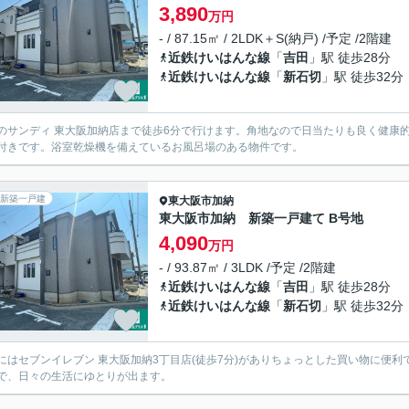
3,890
万円
- / 87.15㎡ / 2LDK＋S(納戸) /予定 /2階建
近鉄けいはんな線
「
吉田
」駅 徒歩28分
近鉄けいはんな線
「
新石切
」駅 徒歩32分
のサンディ 東大阪加納店まで徒歩6分で行けます。角地なので日当たりも良く健康
付きです。浴室乾燥機を備えているお風呂場のある物件です。
新築一戸建
東大阪市
加納
東大阪市加納 新築一戸建て B号地
4,090
万円
- / 93.87㎡ / 3LDK /予定 /2階建
近鉄けいはんな線
「
吉田
」駅 徒歩28分
近鉄けいはんな線
「
新石切
」駅 徒歩32分
にはセブンイレブン 東大阪加納3丁目店(徒歩7分)がありちょっとした買い物に便
Kで、日々の生活にゆとりが出ます。