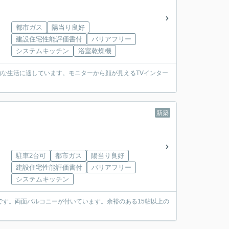
都市ガス
陽当り良好
建設住宅性能評価書付
バリアフリー
システムキッチン
浴室乾燥機
的な生活に適しています。モニターから顔が見えるTVインター
新築
駐車2台可
都市ガス
陽当り良好
建設住宅性能評価書付
バリアフリー
システムキッチン
利です。両面バルコニーが付いています。余裕のある15帖以上の