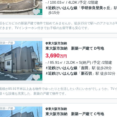
- / 100.03㎡ / 4LDK /予定 /2階建
近鉄けいはんな線
「
学研奈良登美ヶ丘
」駅
歩15分
活をピカピカの新築戸建て物件で始めてみませんか。徒歩15分で駅へのアクセスが
できます。TVインターホン付きでお子様のお留守番も安心です。
新築一戸建
東大阪市
加納
東大阪市加納 新築一戸建て D号地
3,690
万円
- / 85.91㎡ / 2LDK＋S(納戸) /予定 /2階建
近鉄けいはんな線
「
吉田
」駅 徒歩28分
近鉄けいはんな線
「
新石切
」駅 徒歩32分
面積が85.91平米以上ある物件でゆったりと生活したい方にいかがでしょうか。T
様々な設備も充実した、新築の戸建て物件です。
新築一戸建
東大阪市
加納
東大阪市加納 新築一戸建て C号地