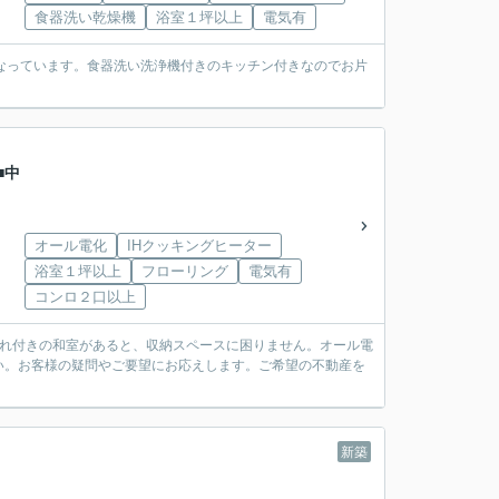
食器洗い乾燥機
浴室１坪以上
電気有
なっています。食器洗い洗浄機付きのキッチン付きなのでお片
■中
オール電化
IHクッキングヒーター
浴室１坪以上
フローリング
電気有
コンロ２口以上
入れ付きの和室があると、収納スペースに困りません。オール電
い。お客様の疑問やご要望にお応えします。ご希望の不動産を
新築