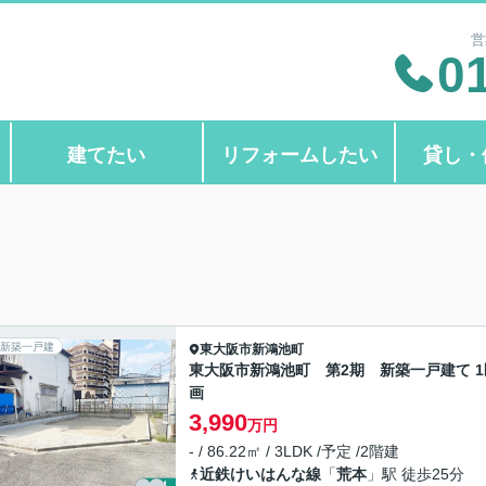
営
0
建てたい
リフォームしたい
貸し・
新築一戸建
東大阪市
新鴻池町
東大阪市新鴻池町 第2期 新築一戸建て 1
画
3,990
万円
- / 86.22㎡ / 3LDK /予定 /2階建
近鉄けいはんな線
「
荒本
」駅 徒歩25分