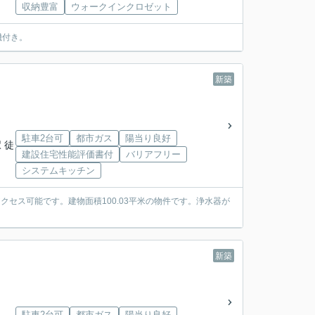
収納豊富
ウォークインクロゼット
機付き。
新築
駐車2台可
都市ガス
陽当り良好
 徒
建設住宅性能評価書付
バリアフリー
システムキッチン
セス可能です。建物面積100.03平米の物件です。浄水器が
新築
駐車2台可
都市ガス
陽当り良好