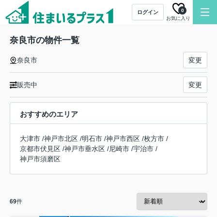
0
ログイン
お気に入り
奈良市の物件一覧
奈良市
変更
販売中
変更
おすすめのエリア
大津市
/
神戸市北区
/
明石市
/
神戸市西区
/
枚方市
/
京都市伏見区
/
神戸市垂水区
/
尼崎市
/
宇治市
/
神戸市須磨区
69
件