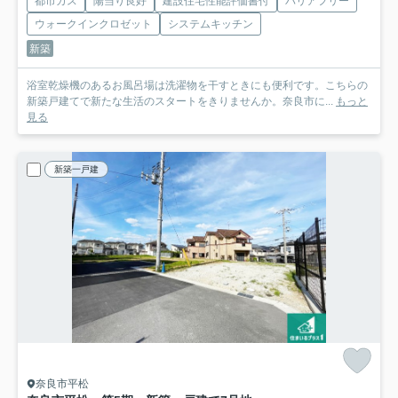
都市ガス
陽当り良好
建設住宅性能評価書付
バリアフリー
ウォークインクロゼット
システムキッチン
新築
浴室乾燥機のあるお風呂場は洗濯物を干すときにも便利です。こちらの
新築戸建てで新たな生活のスタートをきりませんか。奈良市に...
もっと
見る
新築一戸建
奈良市平松