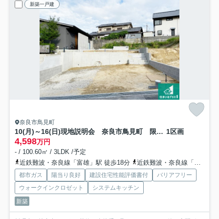
新築一戸建
奈良市鳥見町
10(月)～16(日)現地説明会 奈良市鳥見町 限定1邸
1区画
4,598
万円
- / 100.60㎡ / 3LDK /予定
近鉄難波・奈良線「富雄」駅 徒歩18分
近鉄難波・奈良線「東生駒」駅 徒歩26分
都市ガス
陽当り良好
建設住宅性能評価書付
バリアフリー
ウォークインクロゼット
システムキッチン
新築