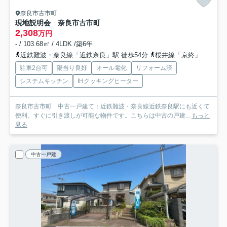
奈良市古市町
現地説明会 奈良市古市町
2,308
万円
- / 103.68㎡ / 4LDK /築6年
近鉄難波・奈良線「近鉄奈良」駅 徒歩54分
桜井線「京終」駅 徒歩28分
駐車2台可
陽当り良好
オール電化
リフォーム済
システムキッチン
IHクッキングヒーター
奈良市古市町 中古一戸建て：近鉄難波・奈良線近鉄奈良駅にも近くて
便利。すぐに引き渡しが可能な物件です。こちらは中古の戸建...
もっと
見る
中古一戸建