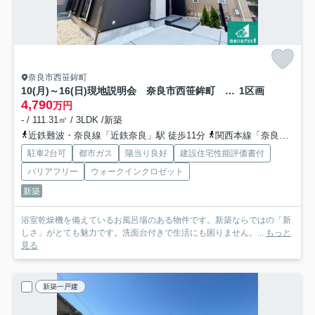
奈良市西笹鉾町
10(月)～16(日)現地説明会 奈良市西笹鉾町 限定1邸
1区画
4,790
万円
- / 111.31㎡ / 3LDK /新築
近鉄難波・奈良線「近鉄奈良」駅 徒歩11分
関西本線「奈良」駅 徒歩25分
駐車2台可
都市ガス
陽当り良好
建設住宅性能評価書付
バリアフリー
ウォークインクロゼット
新築
浴室乾燥機を備えているお風呂場のある物件です。新築ならではの「新
しさ」がとても魅力です。洗面台付きで生活にも困りません。...
もっと
見る
新築一戸建