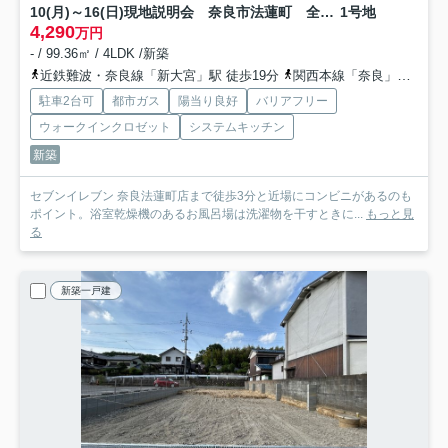
10(月)～16(日)現地説明会 奈良市法蓮町 全2邸
1号地
4,290
万円
- / 99.36㎡ / 4LDK /新築
近鉄難波・奈良線「新大宮」駅 徒歩19分
関西本線「奈良」駅 徒歩23分
駐車2台可
都市ガス
陽当り良好
バリアフリー
ウォークインクロゼット
システムキッチン
新築
セブンイレブン 奈良法蓮町店まで徒歩3分と近場にコンビニがあるのも
ポイント。浴室乾燥機のあるお風呂場は洗濯物を干すときに...
もっと見
る
新築一戸建