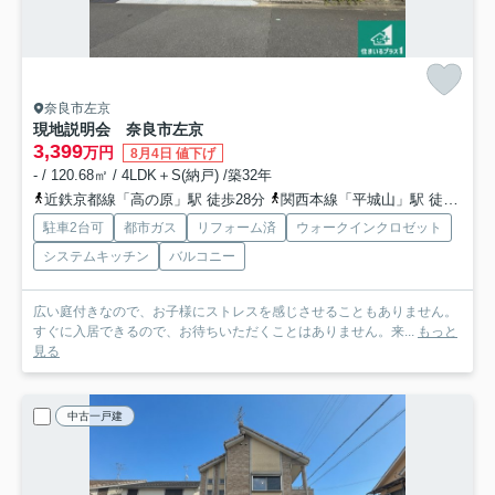
奈良市左京
現地説明会 奈良市左京
3,399
万円
8月4日 値下げ
- / 120.68㎡ / 4LDK＋S(納戸) /築32年
近鉄京都線「高の原」駅 徒歩28分
関西本線「平城山」駅 徒歩18分
駐車2台可
都市ガス
リフォーム済
ウォークインクロゼット
システムキッチン
バルコニー
広い庭付きなので、お子様にストレスを感じさせることもありません。
すぐに入居できるので、お待ちいただくことはありません。来...
もっと
見る
中古一戸建