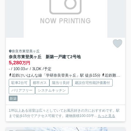
奈良市東登美ヶ丘
奈良市東登美ヶ丘 新築一戸建て
2号地
5,280
万円
- / 100.03㎡ / 3LDK /予定
近鉄けいはんな線「学研奈良登美ヶ丘」駅 徒歩15分
近鉄難波・奈良線「菖蒲池」駅 徒歩35分
駐車2台可
都市ガス
陽当り良好
建設住宅性能評価書付
バリアフリー
システムキッチン
新築
1坪以上ある浴室は広々としていてお風呂好きの方におすすめです。駅
まで徒歩15分でアクセス可能です。建物面積100.03平...
もっと見る