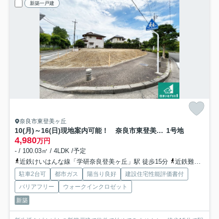
新築一戸建
奈良市東登美ヶ丘
10(月)～16(日)現地案内可能！ 奈良市東登美ヶ丘 全2邸
1号地
4,980
万円
- / 100.03㎡ / 4LDK /予定
近鉄けいはんな線「学研奈良登美ヶ丘」駅 徒歩15分
近鉄難波・奈良線「菖蒲池」駅 徒歩35分
駐車2台可
都市ガス
陽当り良好
建設住宅性能評価書付
バリアフリー
ウォークインクロゼット
新築