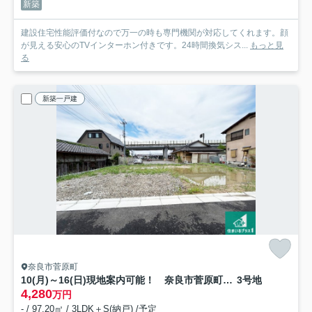
新築
建設住宅性能評価付なので万一の時も専門機関が対応してくれます。顔
が見える安心のTVインターホン付きです。24時間換気シス...
もっと見
る
新築一戸建
奈良市菅原町
10(月)～16(日)現地案内可能！ 奈良市菅原町 ラスト1邸
3号地
4,280
万円
- / 97.20㎡ / 3LDK＋S(納戸) /予定