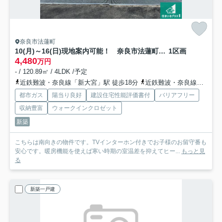
奈良市法蓮町
10(月)～16(日)現地案内可能！ 奈良市法蓮町 第27期 新築一戸建て
1区画
4,480
万円
- / 120.89㎡ / 4LDK /予定
近鉄難波・奈良線「新大宮」駅 徒歩18分
近鉄難波・奈良線「近鉄奈良」駅 徒歩23分
都市ガス
陽当り良好
建設住宅性能評価書付
バリアフリー
収納豊富
ウォークインクロゼット
新築
こちらは南向きの物件です。TVインターホン付きでお子様のお留守番も
安心です。暖房機能を使えば寒い時期の室温差を抑えてヒー...
もっと見
る
新築一戸建