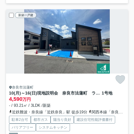
新築一戸建
奈良市法蓮町
10(月)～16(日)現地説明会 奈良市法蓮町 ラスト1邸
1号地
4,590
万円
- / 93.21㎡ / 3LDK /新築
近鉄難波・奈良線「近鉄奈良」駅 徒歩19分
関西本線「奈良」駅 徒歩21分
駐車2台可
都市ガス
陽当り良好
建設住宅性能評価書付
バリアフリー
システムキッチン