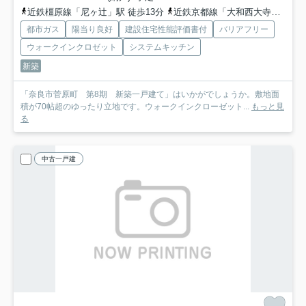
近鉄橿原線「尼ヶ辻」駅 徒歩13分
近鉄京都線「大和西大寺」駅 徒歩20分
都市ガス
陽当り良好
建設住宅性能評価書付
バリアフリー
ウォークインクロゼット
システムキッチン
新築
「奈良市菅原町 第8期 新築一戸建て」はいかがでしょうか。敷地面
積が70帖超のゆったり立地です。ウォークインクローゼット...
もっと見
る
中古一戸建