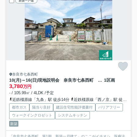
新築一戸建
奈良市七条西町
10(月)～16(日)現地説明会 奈良市七条西町 限定1邸
1区画
3,780
万円
- / 105.99㎡ / 4LDK /予定
近鉄橿原線「九条」駅 徒歩14分
近鉄橿原線「西ノ京」駅 徒歩21分
都市ガス
陽当り良好
建設住宅性能評価書付
バリアフリー
ウォークインクロゼット
システムキッチン
新築
「奈良市七条西町 第1期 新築一戸建て」のここがイチオシ。医療法