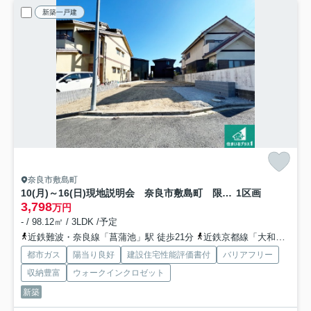
新築一戸建
奈良市敷島町
10(月)～16(日)現地説明会 奈良市敷島町 限定1邸
1区画
3,798
万円
- / 98.12㎡ / 3LDK /予定
近鉄難波・奈良線「菖蒲池」駅 徒歩21分
近鉄京都線「大和西大寺」駅 徒歩28分
都市ガス
陽当り良好
建設住宅性能評価書付
バリアフリー
収納豊富
ウォークインクロゼット
新築