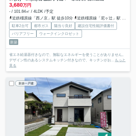
3,680
万円
- / 101.84㎡ / 4LDK /予定
近鉄橿原線「西ノ京」駅 徒歩10分
近鉄橿原線「尼ヶ辻」駅 徒歩22分
駐車2台可
都市ガス
陽当り良好
建設住宅性能評価書付
バリアフリー
ウォークインクロゼット
新築
省エネ給湯器付きなので、無駄なエネルギーを使うことがありません。
デザイン性のあるシステムキッチン付きなので、キッチンがお...
もっと
見る
新築一戸建