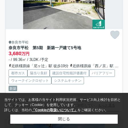
奈良市平松
奈良市平松 第5期 新築一戸建て
5号地
3,680
万円
- / 99.36㎡ / 3LDK /予定
近鉄橿原線「尼ヶ辻」駅 徒歩19分
近鉄橿原線「西ノ京」駅 徒歩17分
都市ガス
陽当り良好
建設住宅性能評価書付
バリアフリー
ウォークインクロゼット
システムキッチン
新築
当サイトでは、お客様の当サイト利用状況把握、サービス向上検討を目的と
冬場の寒さは24時間換気システムがあれば軽減できます。来客が一目で
して、クッキー（Cookie）を使用しています。
わかるTVインターホン付き。フラット35Sに対応してい...
もっと見る
詳しくは、当社の
「Cookieの取扱いについて」
をご確認ください。
閉じる
新築一戸建