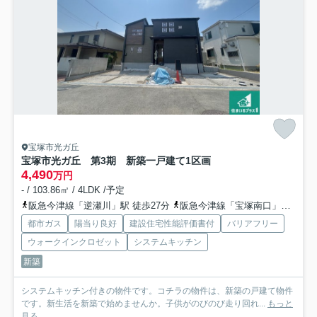
宝塚市光ガ丘
宝塚市光ガ丘 第3期 新築一戸建て
1区画
4,490
万円
- / 103.86㎡ / 4LDK /予定
阪急今津線「逆瀬川」駅 徒歩27分
阪急今津線「宝塚南口」駅 徒歩26分
都市ガス
陽当り良好
建設住宅性能評価書付
バリアフリー
ウォークインクロゼット
システムキッチン
新築
システムキッチン付きの物件です。コチラの物件は、新築の戸建て物件
です。新生活を新築で始めませんか。子供がのびのび走り回れ...
もっと
見る