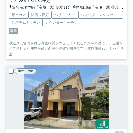
- / 91.28㎡ / 3LDK /予定
阪急宝塚本線「宝塚」駅 徒歩11分
福知山線「宝塚」駅 徒歩10分
都市ガス
陽当り良好
バリアフリー
ウォークインクロゼット
システムキッチン
カウンターキッチン
新築
水道水に含有される有害物質を除去してくれるのが浄水器です。生活を
充実させる利便性が高い新築の戸建て物件です。建物面積91...
もっと見
る
中古一戸建