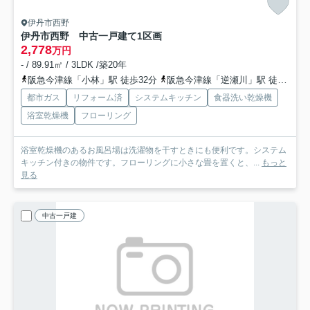
伊丹市西野
伊丹市西野 中古一戸建て
1区画
2,778
万円
- / 89.91㎡ / 3LDK /築20年
阪急今津線「小林」駅 徒歩32分
阪急今津線「逆瀬川」駅 徒歩39分
都市ガス
リフォーム済
システムキッチン
食器洗い乾燥機
浴室乾燥機
フローリング
浴室乾燥機のあるお風呂場は洗濯物を干すときにも便利です。システム
キッチン付きの物件です。フローリングに小さな畳を置くと、...
もっと
見る
中古一戸建