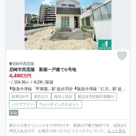
尼崎市西昆陽
尼崎市西昆陽 新築一戸建て
G号地
4,490
万円
- / 104.96㎡ / 4LDK /新築
阪急今津線「甲東園」駅 徒歩33分
阪急今津線「仁川」駅 徒歩35分
駐車2台可
都市ガス
陽当り良好
建設住宅性能評価書付
バリアフリー
ウォークインクロゼット
新築
家から小泉クリニックまで407mです。新築の戸建て物件です。浴室が1
坪以上あるので、お風呂でゆったりとリラックスしていた...
もっと見る