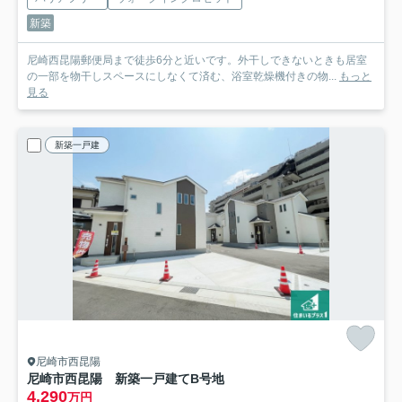
新築
尼崎西昆陽郵便局まで徒歩6分と近いです。外干しできないときも居室
の一部を物干しスペースにしなくて済む、浴室乾燥機付きの物...
もっと
見る
新築一戸建
尼崎市西昆陽
尼崎市西昆陽 新築一戸建て
B号地
4,290
万円