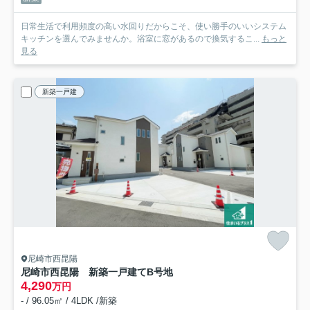
日常生活で利用頻度の高い水回りだからこそ、使い勝手のいいシステム
キッチンを選んでみませんか。浴室に窓があるので換気するこ...
もっと
見る
新築一戸建
尼崎市西昆陽
尼崎市西昆陽 新築一戸建て
B号地
4,290
万円
- / 96.05㎡ / 4LDK /新築