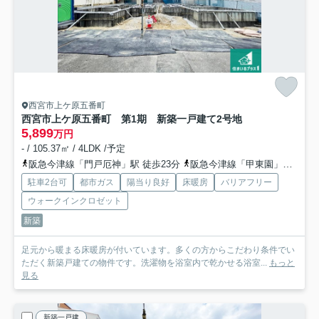
西宮市上ケ原五番町
西宮市上ケ原五番町 第1期 新築一戸建て
2号地
5,899
万円
- / 105.37㎡ / 4LDK /予定
阪急今津線「門戸厄神」駅 徒歩23分
阪急今津線「甲東園」駅 徒歩25分
駐車2台可
都市ガス
陽当り良好
床暖房
バリアフリー
ウォークインクロゼット
新築
足元から暖まる床暖房が付いています。多くの方からこだわり条件でい
ただく新築戸建ての物件です。洗濯物を浴室内で乾かせる浴室...
もっと
見る
新築一戸建