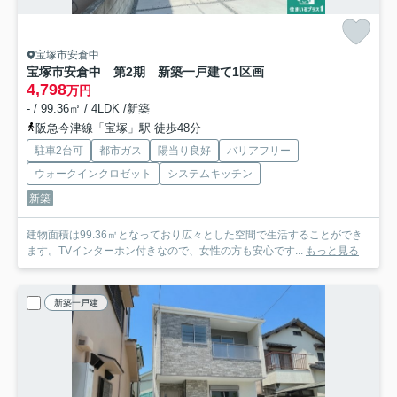
宝塚市安倉中
宝塚市安倉中 第2期 新築一戸建て
1区画
4,798
万円
- / 99.36㎡ / 4LDK /新築
阪急今津線「宝塚」駅 徒歩48分
駐車2台可
都市ガス
陽当り良好
バリアフリー
ウォークインクロゼット
システムキッチン
新築
建物面積は99.36㎡となっており広々とした空間で生活することができ
ます。TVインターホン付きなので、女性の方も安心です...
もっと見る
新築一戸建