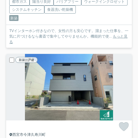
都市ガス
陽当り良好
バリアフリー
ウォークインクロゼット
システムキッチン
食器洗い乾燥機
新築
TVインターホン付きなので、女性の方も安心です。溜まった仕事を、一
気に片づけるなら書斎で集中してやりませんか。機能的で使...
もっと見
る
新築一戸建
西宮市今津久寿川町