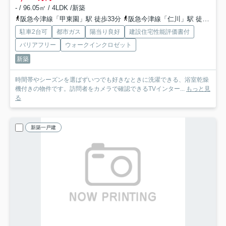
- / 96.05㎡ / 4LDK /新築
阪急今津線「甲東園」駅 徒歩33分
阪急今津線「仁川」駅 徒歩35分
駐車2台可
都市ガス
陽当り良好
建設住宅性能評価書付
バリアフリー
ウォークインクロゼット
新築
時間帯やシーズンを選ばずいつでも好きなときに洗濯できる、浴室乾燥
機付きの物件です。訪問者をカメラで確認できるTVインター...
もっと見
る
新築一戸建