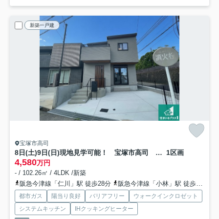
新築一戸建
宝塚市高司
8日(土)9日(日)現地見学可能！ 宝塚市高司 新築一戸建て
1区画
4,580
万円
- / 102.26㎡ / 4LDK /新築
阪急今津線「仁川」駅 徒歩28分
阪急今津線「小林」駅 徒歩28分
都市ガス
陽当り良好
バリアフリー
ウォークインクロゼット
システムキッチン
IHクッキングヒーター