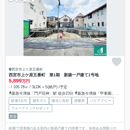
西宮市上ケ原五番町
西宮市上ケ原五番町 第1期 新築一戸建て
1号地
5,899
万円
- / 105.78㎡ / 3LDK＋S(納戸) /予定
阪急今津線「門戸厄神」駅 徒歩23分
阪急今津線「甲東園」駅 徒歩25分
駐車2台可
都市ガス
陽当り良好
床暖房
バリアフリー
ウォークインクロゼット
新築
綺麗で清潔感のある室内が新築戸建ての特徴です。余裕ある間取りの