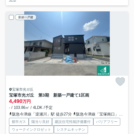
新築一戸建
宝塚市光ガ丘
宝塚市光ガ丘 第3期 新築一戸建て
1区画
4,490
万円
- / 103.86㎡ / 4LDK /予定
阪急今津線「逆瀬川」駅 徒歩27分
阪急今津線「宝塚南口」駅 徒歩26分
都市ガス
陽当り良好
建設住宅性能評価書付
バリアフリー
ウォークインクロゼット
システムキッチン