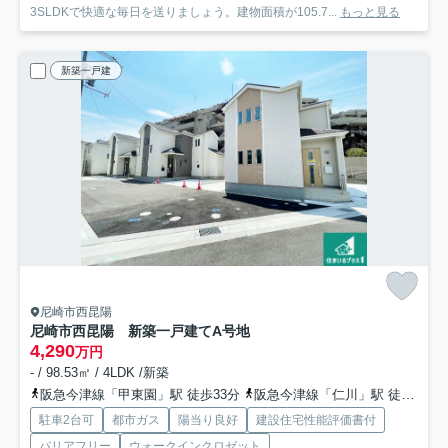
3SLDKで快適な毎日を送りましょう。建物面積が105.7...
もっと見る
新築一戸建
尼崎市西昆陽
尼崎市西昆陽 新築一戸建て
A号地
4,290
万円
- / 98.53㎡ / 4LDK /新築
阪急今津線「甲東園」駅 徒歩33分
阪急今津線「仁川」駅 徒歩35分
駐車2台可
都市ガス
陽当り良好
建設住宅性能評価書付
バリアフリー
ウォークインクロゼット