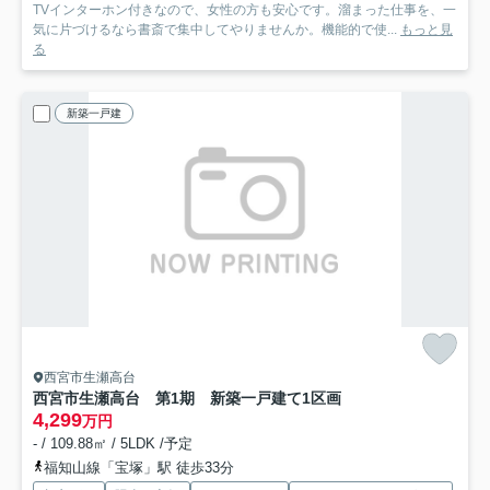
TVインターホン付きなので、女性の方も安心です。溜まった仕事を、一
気に片づけるなら書斎で集中してやりませんか。機能的で使...
もっと見
る
新築一戸建
西宮市生瀬高台
西宮市生瀬高台 第1期 新築一戸建て
1区画
4,299
万円
- / 109.88㎡ / 5LDK /予定
福知山線「宝塚」駅 徒歩33分