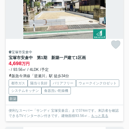
宝塚市安倉中
宝塚市安倉中 第1期 新築一戸建て
1区画
4,698
万円
- / 93.56㎡ / 4LDK /予定
阪急今津線「逆瀬川」駅 徒歩34分
都市ガス
陽当り良好
バリアフリー
ウォークインクロゼット
システムキッチン
食器洗い乾燥機
新築
便利なスーパー「サンディ 宝塚安倉店」まで374mです。来訪者を確認
できるTVインターホン付きです。建物面積93.56㎡...
もっと見る