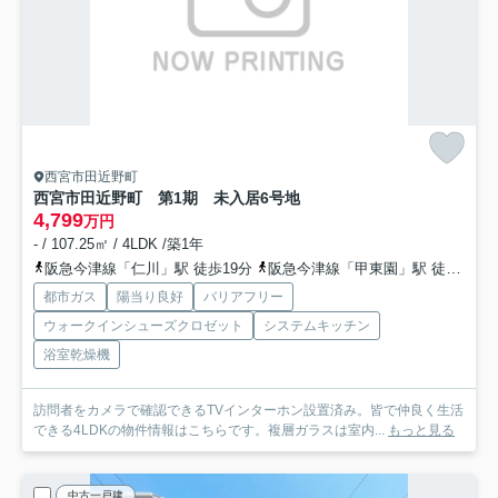
西宮市田近野町
西宮市田近野町 第1期 未入居
6号地
4,799
万円
- / 107.25㎡ / 4LDK /築1年
阪急今津線「仁川」駅 徒歩19分
阪急今津線「甲東園」駅 徒歩22分
都市ガス
陽当り良好
バリアフリー
ウォークインシューズクロゼット
システムキッチン
浴室乾燥機
訪問者をカメラで確認できるTVインターホン設置済み。皆で仲良く生活
できる4LDKの物件情報はこちらです。複層ガラスは室内...
もっと見る
中古一戸建