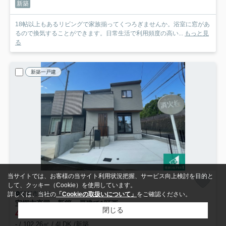
新築
18帖以上もあるリビングで家族揃ってくつろぎませんか。浴室に窓があ
るので換気することができます。日常生活で利用頻度の高い...
もっと見
る
新築一戸建
当サイトでは、お客様の当サイト利用状況把握、サービス向上検討を目的と
して、クッキー（Cookie）を使用しています。
宝塚市高司
詳しくは、当社の
「Cookieの取扱いについて」
をご確認ください。
宝塚市高司 新築一戸建て
1区画
閉じる
4,580
万円
- / 102.26㎡ / 4LDK /新築