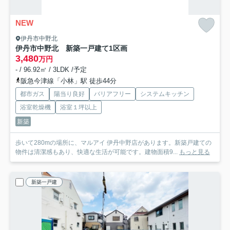
NEW
伊丹市中野北
伊丹市中野北 新築一戸建て
1区画
3,480
万円
- / 96.92㎡ / 3LDK /予定
阪急今津線「小林」駅 徒歩44分
都市ガス
陽当り良好
バリアフリー
システムキッチン
浴室乾燥機
浴室１坪以上
新築
歩いて280mの場所に、マルアイ 伊丹中野店があります。新築戸建ての
物件は清潔感もあり、快適な生活が可能です。建物面積9...
もっと見る
新築一戸建