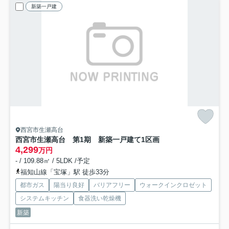
新築一戸建
西宮市生瀬高台
西宮市生瀬高台 第1期 新築一戸建て
1区画
4,299
万円
- / 109.88㎡ / 5LDK /予定
福知山線「宝塚」駅 徒歩33分
都市ガス
陽当り良好
バリアフリー
ウォークインクロゼット
システムキッチン
食器洗い乾燥機
新築