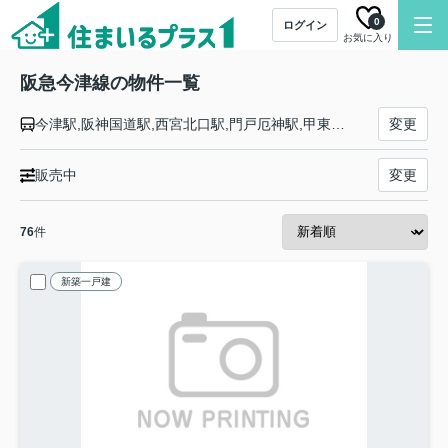
0
ログイン
お気に入り
阪急今津線の物件一覧
今津駅,阪神国道駅,西宮北口駅,門戸厄神駅,甲東園駅,仁川駅,小林駅,逆瀬川駅,宝塚南口駅,宝塚駅
変更
販売中
変更
76
件
新築一戸建