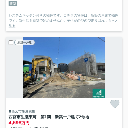
新築
システムキッチン付きの物件です。コチラの物件は、新築の戸建て物件
です。新生活を新築で始めませんか。子供がのびのび走り回れ...
もっと
見る
新築一戸建
西宮市生瀬東町
西宮市生瀬東町 第1期 新築一戸建て
2号地
4,698
万円