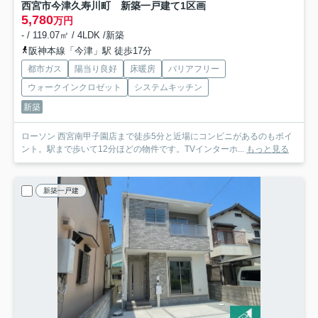
西宮市今津久寿川町 新築一戸建て
1区画
5,780
万円
- / 119.07㎡ / 4LDK /新築
阪神本線「今津」駅 徒歩17分
都市ガス
陽当り良好
床暖房
バリアフリー
ウォークインクロゼット
システムキッチン
新築
ローソン 西宮南甲子園店まで徒歩5分と近場にコンビニがあるのもポイ
ント。駅まで歩いて12分ほどの物件です。TVインターホ...
もっと見る
新築一戸建