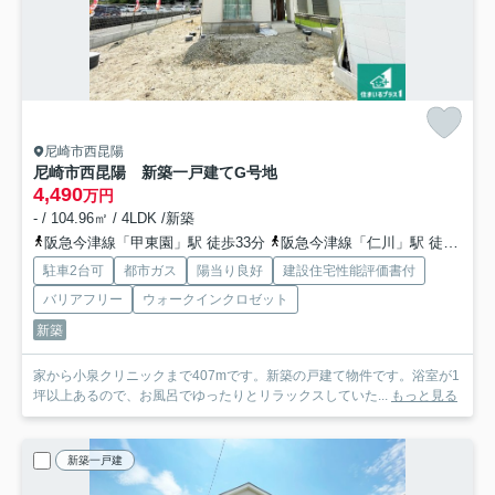
尼崎市西昆陽
尼崎市西昆陽 新築一戸建て
G号地
4,490
万円
- / 104.96㎡ / 4LDK /新築
阪急今津線「甲東園」駅 徒歩33分
阪急今津線「仁川」駅 徒歩35分
駐車2台可
都市ガス
陽当り良好
建設住宅性能評価書付
バリアフリー
ウォークインクロゼット
新築
家から小泉クリニックまで407mです。新築の戸建て物件です。浴室が1
坪以上あるので、お風呂でゆったりとリラックスしていた...
もっと見る
新築一戸建