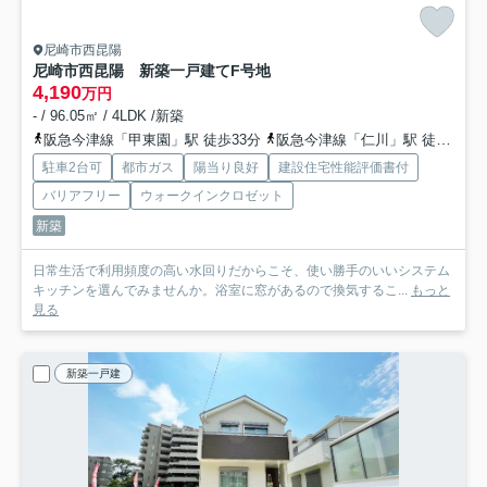
尼崎市西昆陽
尼崎市西昆陽 新築一戸建て
F号地
4,190
万円
- / 96.05㎡ / 4LDK /新築
阪急今津線「甲東園」駅 徒歩33分
阪急今津線「仁川」駅 徒歩35分
駐車2台可
都市ガス
陽当り良好
建設住宅性能評価書付
バリアフリー
ウォークインクロゼット
新築
日常生活で利用頻度の高い水回りだからこそ、使い勝手のいいシステム
キッチンを選んでみませんか。浴室に窓があるので換気するこ...
もっと
見る
新築一戸建