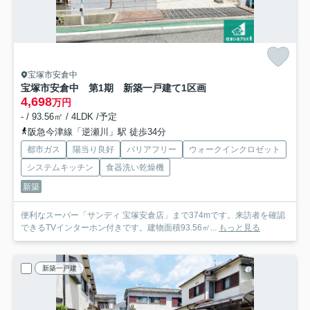
宝塚市安倉中
宝塚市安倉中 第1期 新築一戸建て
1区画
4,698
万円
- / 93.56㎡ / 4LDK /予定
阪急今津線「逆瀬川」駅 徒歩34分
都市ガス
陽当り良好
バリアフリー
ウォークインクロゼット
システムキッチン
食器洗い乾燥機
新築
便利なスーパー「サンディ 宝塚安倉店」まで374mです。来訪者を確認
できるTVインターホン付きです。建物面積93.56㎡...
もっと見る
新築一戸建