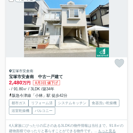
宝塚市安倉南
宝塚市安倉南 中古一戸建て
2,480
万円
8月3日 値下げ
- / 91.80㎡ / 3LDK /築34年
阪急今津線「小林」駅 徒歩42分
都市ガス
リフォーム済
システムキッチン
食器洗い乾燥機
浴室乾燥機
バルコニー
4人家族にぴったりの広さのある3LDKの物件情報は当社まで。91.8㎡の
建物面積でゆったりと暮らすことができる物件です。...
もっと見る