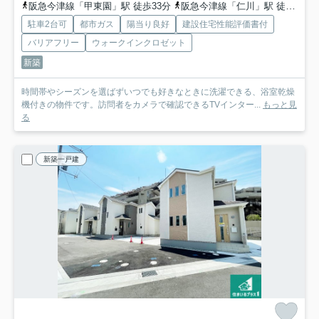
阪急今津線「甲東園」駅 徒歩33分
阪急今津線「仁川」駅 徒歩35分
駐車2台可
都市ガス
陽当り良好
建設住宅性能評価書付
バリアフリー
ウォークインクロゼット
新築
時間帯やシーズンを選ばずいつでも好きなときに洗濯できる、浴室乾燥
機付きの物件です。訪問者をカメラで確認できるTVインター...
もっと見
る
新築一戸建