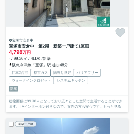
宝塚市安倉中
宝塚市安倉中 第2期 新築一戸建て
1区画
4,798
万円
- / 99.36㎡ / 4LDK /新築
阪急今津線「宝塚」駅 徒歩48分
駐車2台可
都市ガス
陽当り良好
バリアフリー
ウォークインクロゼット
システムキッチン
新築
建物面積は99.36㎡となっており広々とした空間で生活することができ
ます。TVインターホン付きなので、女性の方も安心です...
もっと見る
新築一戸建