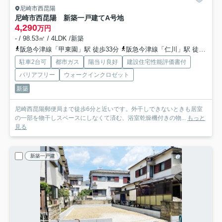
尼崎市西昆陽
尼崎市西昆陽 新築一戸建て
A号地
4,290
万円
- / 98.53㎡ / 4LDK /新築
阪急今津線「甲東園」駅 徒歩33分
阪急今津線「仁川」駅 徒歩35分
駐車2台可
都市ガス
陽当り良好
建設住宅性能評価書付
バリアフリー
ウォークインクロゼット
新築
尼崎西昆陽郵便局まで徒歩6分と近いです。外干しできないときも居室
の一部を物干しスペースにしなくて済む、浴室乾燥機付きの物...
もっと
見る
新築一戸建