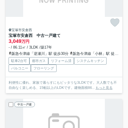
宝塚市安倉西
宝塚市安倉西 中古一戸建て
3,049
万円
- / 86.11㎡ / 3LDK /築17年
阪急今津線「逆瀬川」駅 徒歩30分
阪急今津線「小林」駅 徒歩32分
駐車2台可
都市ガス
リフォーム済
システムキッチン
バルコニー
フローリング
利便性に優れ、家族で暮らすにもピッタリな3LDKです。大人数でも不
自由なく楽しめる、15帖以上のLDKです。建物面積86...
もっと見る
中古一戸建