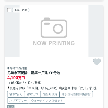
新築一戸建
尼崎市西昆陽
尼崎市西昆陽 新築一戸建て
F号地
4,190
万円
- / 96.05㎡ / 4LDK /新築
阪急今津線「甲東園」駅 徒歩33分
阪急今津線「仁川」駅 徒歩35分
駐車2台可
都市ガス
陽当り良好
建設住宅性能評価書付
バリアフリー
ウォークインクロゼット
新築