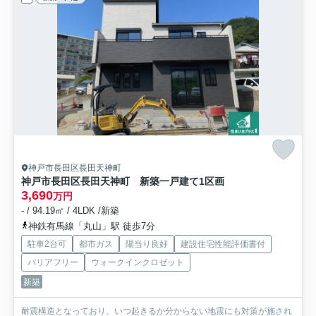
神戸市長田区長田天神町
神戸市長田区長田天神町 新築一戸建て
1区画
3,690
万円
- / 94.19㎡ / 4LDK /新築
神鉄有馬線「丸山」駅 徒歩7分
駐車2台可
都市ガス
陽当り良好
建設住宅性能評価書付
バリアフリー
ウォークインクロゼット
新築
耐震構造となっており、いつ起きるか分からない地震にも対策が施され