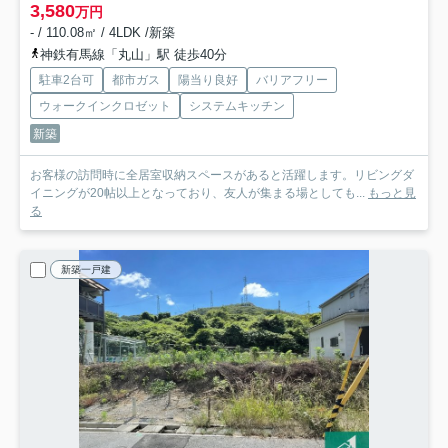
3,580
万円
- / 110.08㎡ / 4LDK /新築
神鉄有馬線「丸山」駅 徒歩40分
駐車2台可
都市ガス
陽当り良好
バリアフリー
ウォークインクロゼット
システムキッチン
新築
お客様の訪問時に全居室収納スペースがあると活躍します。リビングダ
イニングが20帖以上となっており、友人が集まる場としても...
もっと見
る
新築一戸建