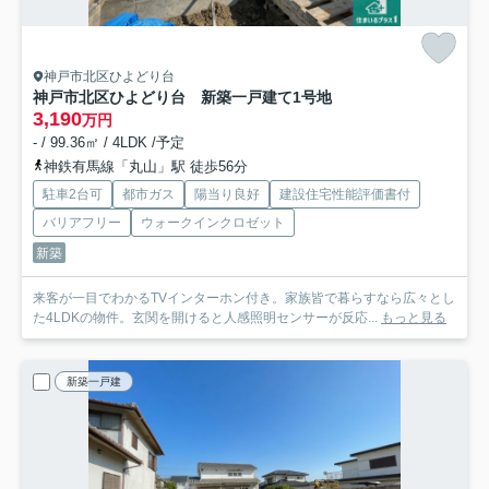
神戸市北区ひよどり台
神戸市北区ひよどり台 新築一戸建て
1号地
3,190
万円
- / 99.36㎡ / 4LDK /予定
神鉄有馬線「丸山」駅 徒歩56分
駐車2台可
都市ガス
陽当り良好
建設住宅性能評価書付
バリアフリー
ウォークインクロゼット
新築
来客が一目でわかるTVインターホン付き。家族皆で暮らすなら広々とし
た4LDKの物件。玄関を開けると人感照明センサーが反応...
もっと見る
新築一戸建