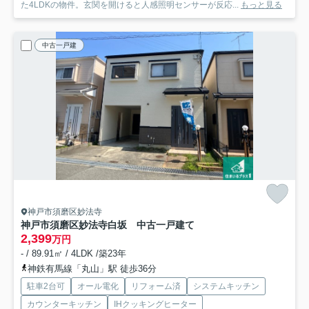
た4LDKの物件。玄関を開けると人感照明センサーが反応...
もっと見る
中古一戸建
神戸市須磨区妙法寺
神戸市須磨区妙法寺白坂 中古一戸建て
2,399
万円
- / 89.91㎡ / 4LDK /築23年
神鉄有馬線「丸山」駅 徒歩36分
駐車2台可
オール電化
リフォーム済
システムキッチン
カウンターキッチン
IHクッキングヒーター