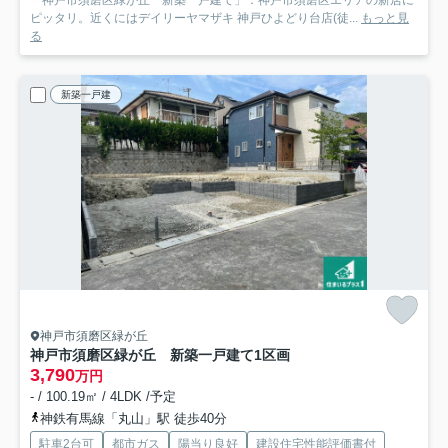
「神戸市須磨区緑が丘 新築一戸建て」：神戸市須磨区エリアの新居に
ピッタリ。近くにはデイリーヤマザキ 神戸ひよどり台店(徒...
もっと見
る
新築一戸建
神戸市須磨区緑が丘
神戸市須磨区緑が丘 新築一戸建て
1区画
3,790
万円
- / 100.19㎡ / 4LDK /予定
神鉄有馬線「丸山」駅 徒歩40分
駐車2台可
都市ガス
陽当り良好
建設住宅性能評価書付