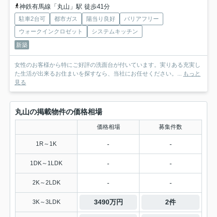
神鉄有馬線「丸山」駅 徒歩41分
駐車2台可
都市ガス
陽当り良好
バリアフリー
ウォークインクロゼット
システムキッチン
新築
女性のお客様から特にご好評の洗面台が付いています。実りある充実し
た生活が出来るお住まいを探すなら、当社にお任せください。...
もっと
見る
丸山の掲載物件の価格相場
価格相場
募集件数
-
-
1R～1K
-
-
1DK～1LDK
-
-
2K～2LDK
3490万円
2件
3K～3LDK