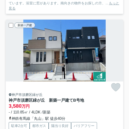
ています。浴室に窓があります。南向きの物件をお探しの方、...
もっと
見る
新築一戸建
神戸市須磨区緑が丘
神戸市須磨区緑が丘 新築一戸建て
B号地
3,580
万円
- / 110.85㎡ / 4LDK /新築
神鉄有馬線「丸山」駅 徒歩40分
駐車2台可
都市ガス
陽当り良好
バリアフリー