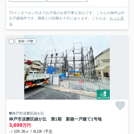
TVインターホン付きでお子様のお留守番も安心です。こちらの物件は中
古戸建物件です。隣家との距離も十分にあります。こちらは...
もっと見
る
新築一戸建
神戸市須磨区緑が丘
神戸市須磨区緑が丘 第1期 新築一戸建て
1号地
3,699
万円
- / 105.36㎡ / 4LDK /予定