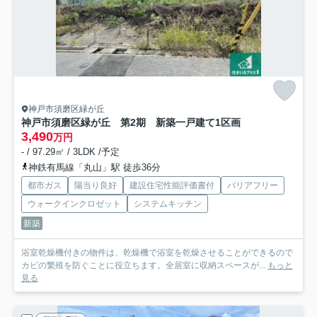
神戸市須磨区緑が丘
神戸市須磨区緑が丘 第2期 新築一戸建て
1区画
3,490
万円
- / 97.29㎡ / 3LDK /予定
神鉄有馬線「丸山」駅 徒歩36分
都市ガス
陽当り良好
建設住宅性能評価書付
バリアフリー
ウォークインクロゼット
システムキッチン
新築
浴室乾燥機付きの物件は、乾燥機で浴室を乾燥させることができるので
カビの繁殖を防ぐことに役立ちます。全居室に収納スペースが...
もっと
見る