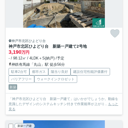
神戸市北区ひよどり台
神戸市北区ひよどり台 新築一戸建て
2号地
3,190
万円
- / 98.12㎡ / 4LDK＋S(納戸) /予定
神鉄有馬線「丸山」駅 徒歩56分
駐車2台可
都市ガス
陽当り良好
建設住宅性能評価書付
バリアフリー
ウォークインクロゼット
新築
「神戸市北区ひよどり台 新築一戸建て」はいかがでしょうか。動線を
意識したデザインのシステムキッチン付きで作業能率が上がり...
もっと
見る
新築一戸建