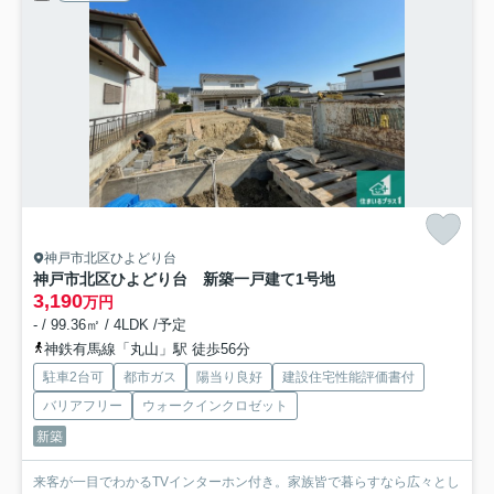
神戸市北区ひよどり台
神戸市北区ひよどり台 新築一戸建て
1号地
3,190
万円
- / 99.36㎡ / 4LDK /予定
神鉄有馬線「丸山」駅 徒歩56分
駐車2台可
都市ガス
陽当り良好
建設住宅性能評価書付
バリアフリー
ウォークインクロゼット
新築
来客が一目でわかるTVインターホン付き。家族皆で暮らすなら広々とし