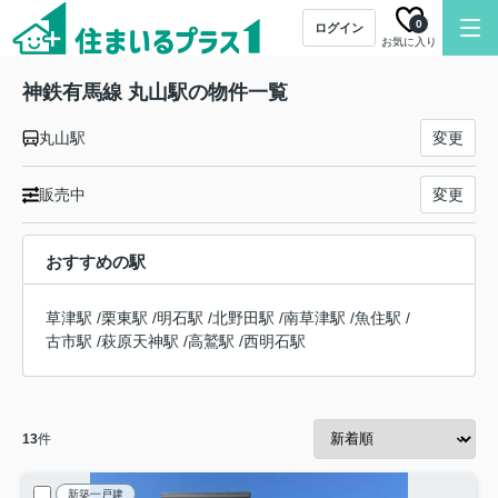
0
ログイン
お気に入り
神鉄有馬線 丸山駅の物件一覧
丸山駅
変更
販売中
変更
おすすめの駅
草津駅
/
栗東駅
/
明石駅
/
北野田駅
/
南草津駅
/
魚住駅
/
古市駅
/
萩原天神駅
/
高鷲駅
/
西明石駅
13
件
新築一戸建