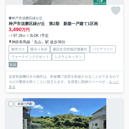
神戸市須磨区緑が丘
神戸市須磨区緑が丘 第2期 新築一戸建て
1区画
3,490
万円
- / 97.29㎡ / 3LDK /予定
神鉄有馬線「丸山」駅 徒歩36分
都市ガス
陽当り良好
建設住宅性能評価書付
バリアフリー
ウォークインクロゼット
システムキッチン
新築
浴室乾燥機付きの物件は、乾燥機で浴室を乾燥させることができるので
カビの繁殖を防ぐことに役立ちます。全居室に収納スペースが...
もっと
見る
新築一戸建