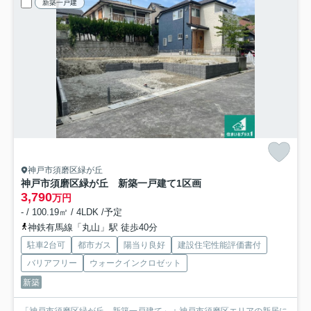
新築一戸建
神戸市須磨区緑が丘
神戸市須磨区緑が丘 新築一戸建て
1区画
3,790
万円
- / 100.19㎡ / 4LDK /予定
神鉄有馬線「丸山」駅 徒歩40分
駐車2台可
都市ガス
陽当り良好
建設住宅性能評価書付
バリアフリー
ウォークインクロゼット
新築