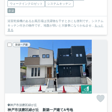
ウォークインクロゼット
システムキッチン
新築
浴室乾燥機のあるお風呂場は洗濯物を干すときにも便利です。システム
キッチン付きの物件です。地盤が弱いと大惨事になりかねませ...
もっと
見る
新築一戸建
神戸市須磨区緑が丘
神戸市須磨区緑が丘 新築一戸建て
A号地