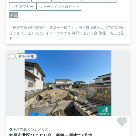
バリアフリー
ウォークインクロゼット
新築
「神戸市須磨区緑が丘 新築一戸建て」：神戸市須磨区エリアの新居に
ピッタリ。近くにはデイリーヤマザキ 神戸ひよどり台店(徒...
もっと見
る
新築一戸建
神戸市北区ひよどり台
神戸市北区ひよどり台 新築一戸建て
2号地