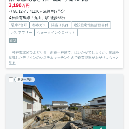
3,190
万円
- / 98.12㎡ / 4LDK＋S(納戸) /予定
神鉄有馬線「丸山」駅 徒歩56分
駐車2台可
都市ガス
陽当り良好
建設住宅性能評価書付
バリアフリー
ウォークインクロゼット
新築
「神戸市北区ひよどり台 新築一戸建て」はいかがでしょうか。動線を
意識したデザインのシステムキッチン付きで作業能率が上がり...
もっと
見る
新築一戸建