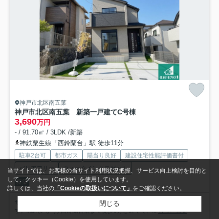
神戸市北区南五葉
神戸市北区南五葉 新築一戸建て
C号棟
3,690
万円
- / 91.70㎡ / 3LDK /新築
神鉄粟生線「西鈴蘭台」駅 徒歩11分
駐車2台可
都市ガス
陽当り良好
建設住宅性能評価書付
バリアフリー
ウォークインクロゼット
当サイトでは、お客様の当サイト利用状況把握、サービス向上検討を目的と
して、クッキー（Cookie）を使用しています。
新築
詳しくは、当社の
「Cookieの取扱いについて」
をご確認ください。
ぜひ一度見ていただきたい、「神戸市北区南五葉 新築一戸建て」で
閉じる
す。ikari(いかり) 西鈴蘭台店まで徒歩6分と近くて、...
もっと見る