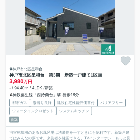
神戸市北区星和台
神戸市北区星和台 第3期 新築一戸建て
1区画
3,980
万円
- / 94.40㎡ / 4LDK /新築
神鉄粟生線「西鈴蘭台」駅 徒歩18分
都市ガス
陽当り良好
建設住宅性能評価書付
バリアフリー
ウォークインクロゼット
システムキッチン
新築
浴室乾燥機のあるお風呂場は洗濯物を干すときにも便利です。新築戸建
てはみんなの夢です。来訪者を確認できる、TVインターホン...
もっと見