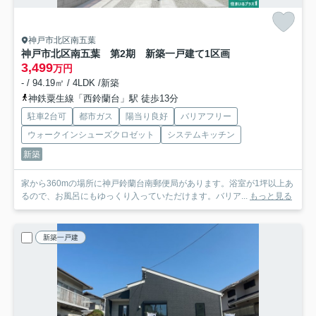
神戸市北区南五葉
神戸市北区南五葉 第2期 新築一戸建て
1区画
3,499
万円
- / 94.19㎡ / 4LDK /新築
神鉄粟生線「西鈴蘭台」駅 徒歩13分
駐車2台可
都市ガス
陽当り良好
バリアフリー
ウォークインシューズクロゼット
システムキッチン
新築
家から360mの場所に神戸鈴蘭台南郵便局があります。浴室が1坪以上あ
るので、お風呂にもゆっくり入っていただけます。バリア...
もっと見る
新築一戸建