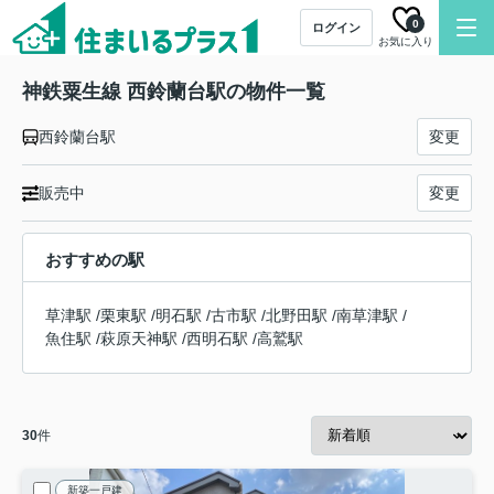
0
ログイン
お気に入り
神鉄粟生線 西鈴蘭台駅の物件一覧
西鈴蘭台駅
変更
販売中
変更
おすすめの駅
草津駅
/
栗東駅
/
明石駅
/
古市駅
/
北野田駅
/
南草津駅
/
魚住駅
/
萩原天神駅
/
西明石駅
/
高鷲駅
30
件
新築一戸建