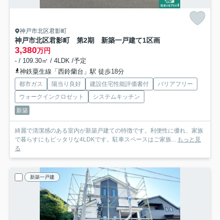
神戸市北区君影町
神戸市北区君影町 第2期 新築一戸建て
1区画
3,380
万円
- / 109.30㎡ / 4LDK /予定
神鉄粟生線「西鈴蘭台」駅 徒歩18分
都市ガス
陽当り良好
建設住宅性能評価書付
バリアフリー
ウォークインクロゼット
システムキッチン
新築
綺麗で清潔感のある室内が新築戸建ての特徴です。利便性に優れ、家族
で暮らすにもピッタリな4LDKです。駐車スペースはご家族...
もっと見
る
新築一戸建