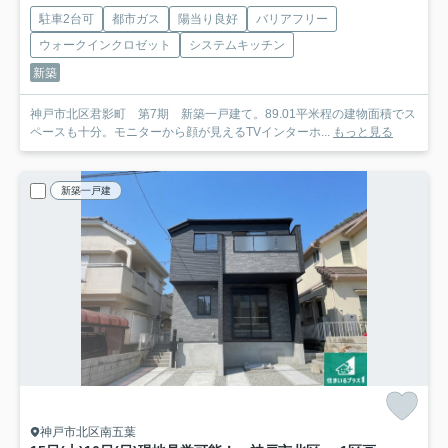
駐車2台可
都市ガス
陽当り良好
バリアフリー
ウォークインクロゼット
システムキッチン
新築
神戸市北区君影町 第7期 新築一戸建て。89.01平米程の建物面積でス
ペースも十分。モニターから顔が見えるTVインターホ...
もっと見る
新築一戸建
神戸市北区南五葉