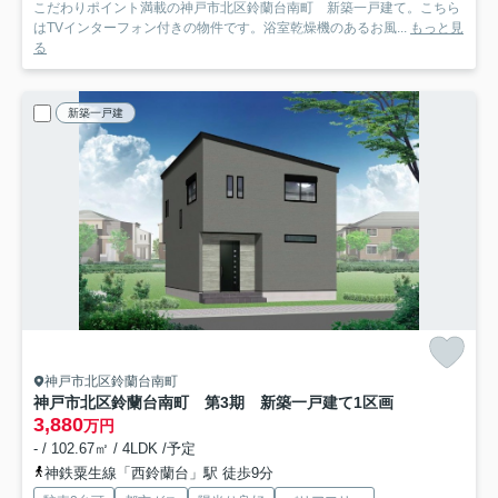
こだわりポイント満載の神戸市北区鈴蘭台南町 新築一戸建て。こちら
はTVインターフォン付きの物件です。浴室乾燥機のあるお風...
もっと見
る
新築一戸建
神戸市北区鈴蘭台南町
神戸市北区鈴蘭台南町 第3期 新築一戸建て
1区画
3,880
万円
- / 102.67㎡ / 4LDK /予定
神鉄粟生線「西鈴蘭台」駅 徒歩9分