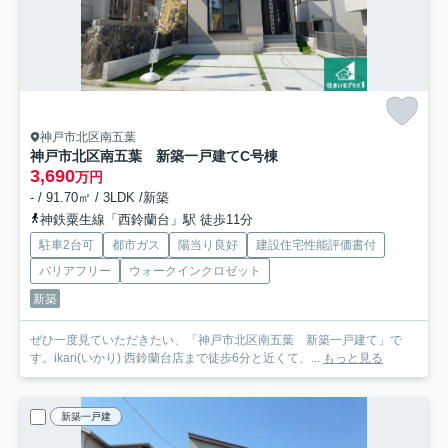
神戸市北区南五葉
神戸市北区南五葉 新築一戸建て
C号棟
3,690
万円
- / 91.70㎡ / 3LDK /新築
神鉄粟生線「西鈴蘭台」駅 徒歩11分
駐車2台可
都市ガス
陽当り良好
建設住宅性能評価書付
バリアフリー
ウォークインクロゼット
新築
ぜひ一度見ていただきたい、「神戸市北区南五葉 新築一戸建て」で
す。ikari(いかり) 西鈴蘭台店まで徒歩6分と近くて、...
もっと見る
新築一戸建