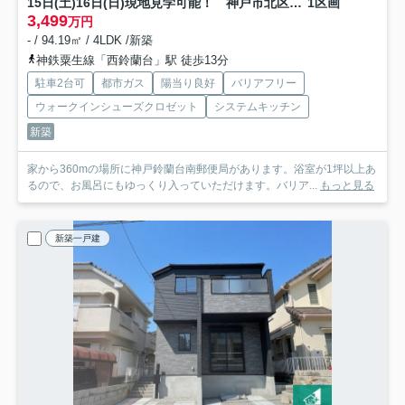
15日(土)16日(日)現地見学可能！ 神戸市北区南五葉 第2期 新築一戸建て
1区画
3,499
万円
- / 94.19㎡ / 4LDK /新築
神鉄粟生線「西鈴蘭台」駅 徒歩13分
駐車2台可
都市ガス
陽当り良好
バリアフリー
ウォークインシューズクロゼット
システムキッチン
新築
家から360mの場所に神戸鈴蘭台南郵便局があります。浴室が1坪以上あ
るので、お風呂にもゆっくり入っていただけます。バリア...
もっと見る
新築一戸建