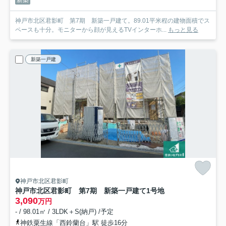
神戸市北区君影町 第7期 新築一戸建て。89.01平米程の建物面積でス
ペースも十分。モニターから顔が見えるTVインターホ...
もっと見る
新築一戸建
神戸市北区君影町
神戸市北区君影町 第7期 新築一戸建て
1号地
3,090
万円
- / 98.01㎡ / 3LDK＋S(納戸) /予定
神鉄粟生線「西鈴蘭台」駅 徒歩16分