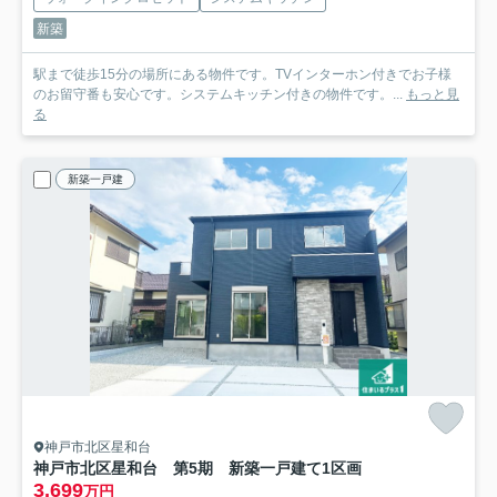
新築
駅まで徒歩15分の場所にある物件です。TVインターホン付きでお子様
のお留守番も安心です。システムキッチン付きの物件です。...
もっと見
る
新築一戸建
神戸市北区星和台
神戸市北区星和台 第5期 新築一戸建て
1区画
3,699
万円