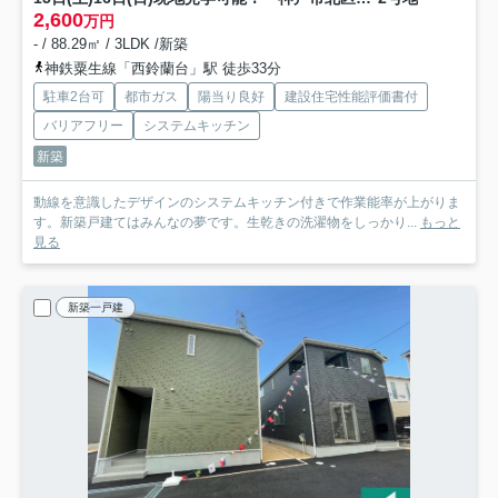
2,600
万円
- / 88.29㎡ / 3LDK /新築
神鉄粟生線「西鈴蘭台」駅 徒歩33分
駐車2台可
都市ガス
陽当り良好
建設住宅性能評価書付
バリアフリー
システムキッチン
新築
動線を意識したデザインのシステムキッチン付きで作業能率が上がりま
す。新築戸建てはみんなの夢です。生乾きの洗濯物をしっかり...
もっと
見る
新築一戸建