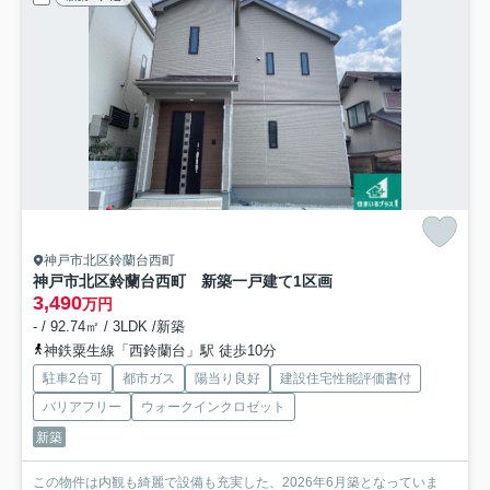
神戸市北区鈴蘭台西町
神戸市北区鈴蘭台西町 新築一戸建て
1区画
3,490
万円
- / 92.74㎡ / 3LDK /新築
神鉄粟生線「西鈴蘭台」駅 徒歩10分
駐車2台可
都市ガス
陽当り良好
建設住宅性能評価書付
バリアフリー
ウォークインクロゼット
新築
この物件は内観も綺麗で設備も充実した、2026年6月築となっていま