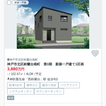
新築一戸建
神戸市北区鈴蘭台南町
神戸市北区鈴蘭台南町 第3期 新築一戸建て
1区画
3,880
万円
- / 102.67㎡ / 4LDK /予定
神鉄粟生線「西鈴蘭台」駅 徒歩9分
駐車2台可
都市ガス
陽当り良好
バリアフリー
システムキッチン
カウンターキッチン
新築