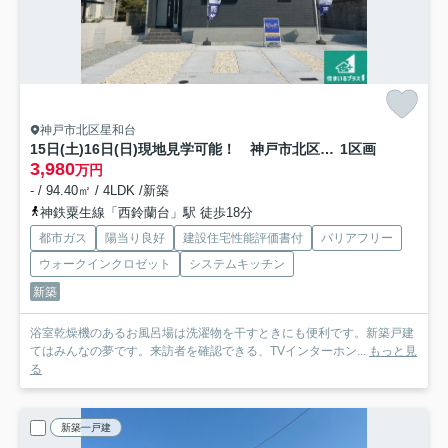
神戸市北区星和台
15日(土)16日(日)現地見学可能！ 神戸市北区星和台 第3期 新築一戸建て
1区画
3,980
万円
- / 94.40㎡ / 4LDK /新築
神鉄粟生線「西鈴蘭台」駅 徒歩18分
都市ガス
陽当り良好
建設住宅性能評価書付
バリアフリー
ウォークインクロゼット
システムキッチン
新築
浴室乾燥機のあるお風呂場は洗濯物を干すときにも便利です。新築戸建
てはみんなの夢です。来訪者を確認できる、TVインターホン...
もっと見
る
新築一戸建