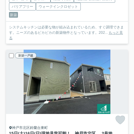
バリアフリー
ウォークインクロゼット
新築
システムキッチンは必要な物が組み込まれているため、すぐ調理できま
す。ニーズのあるピカピカの新築物件となっています。202...
もっと見
る
新築一戸建
神戸市北区鈴蘭台東町
15日(土)16日(日)現地見学可能！ 神戸市北区鈴蘭台東町 第3期 新築一戸建て
2号地