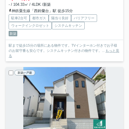
- / 104.33㎡ / 4LDK /新築
神鉄粟生線「西鈴蘭台」駅 徒歩15分
駐車2台可
都市ガス
陽当り良好
バリアフリー
ウォークインクロゼット
システムキッチン
新築
駅まで徒歩15分の場所にある物件です。TVインターホン付きでお子様
のお留守番も安心です。システムキッチン付きの物件です。...
もっと見
る
新築一戸建