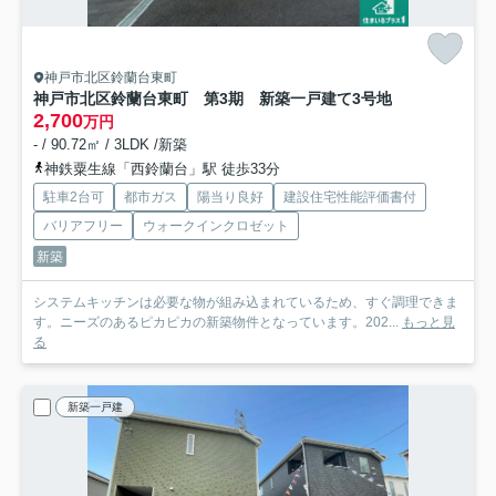
神戸市北区鈴蘭台東町
神戸市北区鈴蘭台東町 第3期 新築一戸建て
3号地
2,700
万円
- / 90.72㎡ / 3LDK /新築
神鉄粟生線「西鈴蘭台」駅 徒歩33分
駐車2台可
都市ガス
陽当り良好
建設住宅性能評価書付
バリアフリー
ウォークインクロゼット
新築
システムキッチンは必要な物が組み込まれているため、すぐ調理できま
す。ニーズのあるピカピカの新築物件となっています。202...
もっと見
る
新築一戸建