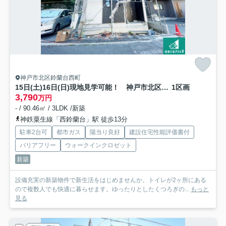
神戸市北区鈴蘭台西町
15日(土)16日(日)現地見学可能！ 神戸市北区鈴蘭台西町 新築一戸建て
1区画
3,790
万円
- / 90.46㎡ / 3LDK /新築
神鉄粟生線「西鈴蘭台」駅 徒歩13分
駐車2台可
都市ガス
陽当り良好
建設住宅性能評価書付
バリアフリー
ウォークインクロゼット
新築
設備充実の新築物件で新生活をはじめませんか。トイレが2ヶ所にある
ので複数人でも快適に暮らせます。ゆったりとしたくつろぎの...
もっと
見る