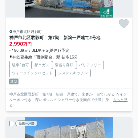
神戸市北区君影町
神戸市北区君影町 第7期 新築一戸建て
2号地
2,990
万円
- / 96.39㎡ / 3LDK＋S(納戸) /予定
神鉄粟生線「西鈴蘭台」駅 徒歩16分
駐車2台可
都市ガス
陽当り良好
バリアフリー
ウォークインクロゼット
システムキッチン
新築
神戸市北区君影町 第7期 新築一戸建て。来客が一目でわかるTVイン
ターホン付き。深いボウルのシャワー付き洗面台で快適に身...
もっと見
る
新築一戸建