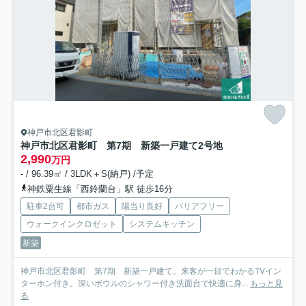
神戸市北区君影町
神戸市北区君影町 第7期 新築一戸建て
2号地
2,990
万円
- / 96.39㎡ / 3LDK＋S(納戸) /予定
神鉄粟生線「西鈴蘭台」駅 徒歩16分
駐車2台可
都市ガス
陽当り良好
バリアフリー
ウォークインクロゼット
システムキッチン
新築
神戸市北区君影町 第7期 新築一戸建て。来客が一目でわかるTVイン
ターホン付き。深いボウルのシャワー付き洗面台で快適に身...
もっと見
る