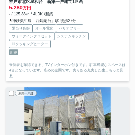
神戸市北区星和台 新築一戸建て
1区画
5,280
万円
- / 125.88㎡ / 4LDK /新築
神鉄粟生線「西鈴蘭台」駅 徒歩27分
陽当り良好
オール電化
バリアフリー
ウォークインクロゼット
システムキッチン
IHクッキングヒーター
新築
来訪者を確認できる、TVインターホン付きです。駐車可能なスペースは
4台となっています。広めの空間です。実りある充実した生...
もっと見
る
新築一戸建