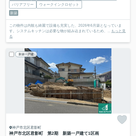
バリアフリー
ウォークインクロゼット
新築
この物件は内観も綺麗で設備も充実した、2026年6月築となっていま
す。システムキッチンは必要な物が組み込まれているため、...
もっと見
る
新築一戸建
神戸市北区君影町
神戸市北区君影町 第2期 新築一戸建て
1区画