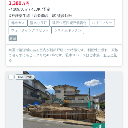
3,380
万円
- / 109.30㎡ / 4LDK /予定
神鉄粟生線「西鈴蘭台」駅 徒歩18分
都市ガス
陽当り良好
建設住宅性能評価書付
バリアフリー
ウォークインクロゼット
システムキッチン
新築
綺麗で清潔感のある室内が新築戸建ての特徴です。利便性に優れ、家族
で暮らすにもピッタリな4LDKです。駐車スペースはご家族...
もっと見
る
新築一戸建