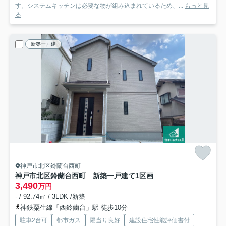
す。システムキッチンは必要な物が組み込まれているため、...
もっと見
る
新築一戸建
神戸市北区鈴蘭台西町
神戸市北区鈴蘭台西町 新築一戸建て
1区画
3,490
万円
- / 92.74㎡ / 3LDK /新築
神鉄粟生線「西鈴蘭台」駅 徒歩10分
駐車2台可
都市ガス
陽当り良好
建設住宅性能評価書付