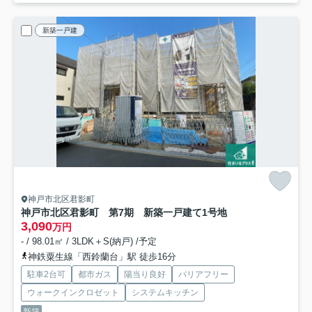
新築一戸建
神戸市北区君影町
神戸市北区君影町 第7期 新築一戸建て
1号地
3,090
万円
- / 98.01㎡ / 3LDK＋S(納戸) /予定
神鉄粟生線「西鈴蘭台」駅 徒歩16分
駐車2台可
都市ガス
陽当り良好
バリアフリー
ウォークインクロゼット
システムキッチン
新築