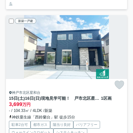
る
新築一戸建
神戸市北区星和台
15日(土)16日(日)現地見学可能！ 戸市北区星和台 第5期 新築一戸建て
1区画
3,699
万円
- / 104.33㎡ / 4LDK /新築
神鉄粟生線「西鈴蘭台」駅 徒歩15分
駐車2台可
都市ガス
陽当り良好
バリアフリー
ウォークインクロゼット
システムキッチン