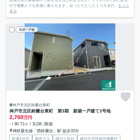
設備充実の新築物件で新生活をはじめませんか。トイレが2ヶ所にある
ので複数人でも快適に暮らせます。ゆったりとしたくつろぎの...
もっと
見る
新築一戸建
神戸市北区鈴蘭台東町
神戸市北区鈴蘭台東町 第3期 新築一戸建て
3号地
2,700
万円
- / 90.72㎡ / 3LDK /新築
神鉄粟生線「西鈴蘭台」駅 徒歩33分
駐車2台可
都市ガス
陽当り良好
建設住宅性能評価書付