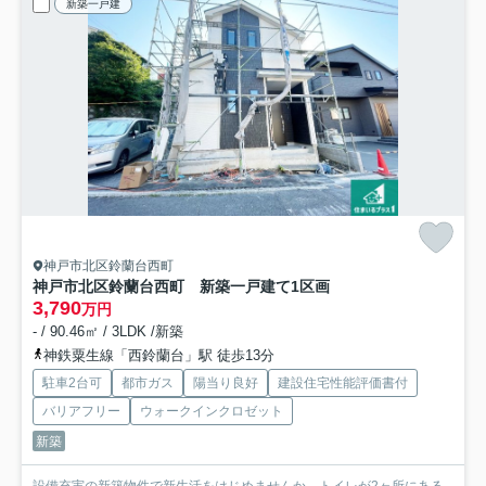
新築一戸建
神戸市北区鈴蘭台西町
神戸市北区鈴蘭台西町 新築一戸建て
1区画
3,790
万円
- / 90.46㎡ / 3LDK /新築
神鉄粟生線「西鈴蘭台」駅 徒歩13分
駐車2台可
都市ガス
陽当り良好
建設住宅性能評価書付
バリアフリー
ウォークインクロゼット
新築