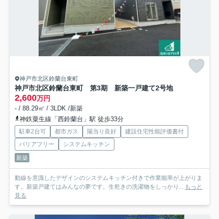
神戸市北区鈴蘭台東町
神戸市北区鈴蘭台東町 第3期 新築一戸建て
2号地
2,600
万円
- / 88.29㎡ / 3LDK /新築
神鉄粟生線「西鈴蘭台」駅 徒歩33分
駐車2台可
都市ガス
陽当り良好
建設住宅性能評価書付
バリアフリー
システムキッチン
新築
動線を意識したデザインのシステムキッチン付きで作業能率が上がりま
す。新築戸建てはみんなの夢です。生乾きの洗濯物をしっかり...
もっと
見る