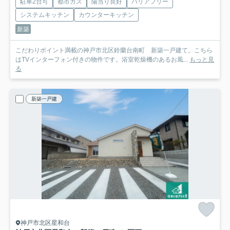
駐車2台可
都市ガス
陽当り良好
バリアフリー
システムキッチン
カウンターキッチン
新築
こだわりポイント満載の神戸市北区鈴蘭台南町 新築一戸建て。こちら
はTVインターフォン付きの物件です。浴室乾燥機のあるお風...
もっと見
る
新築一戸建
神戸市北区星和台