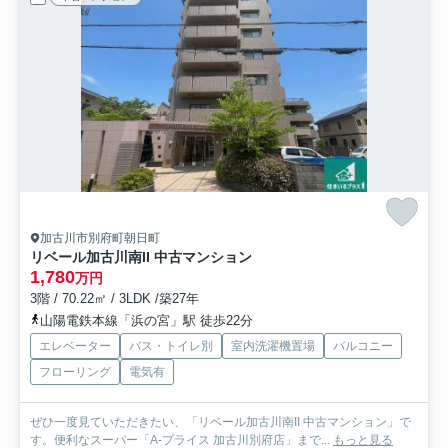
加古川市別府町朝日町
リベール加古川南II 中古マンション
1,780
万円
3階 / 70.22㎡ / 3LDK /築27年
山陽電鉄本線「浜の宮」駅 徒歩22分
エレベーター
バス・トイレ別
室内洗濯機置場
バルコニー
フローリング
電気有
ぜひ一度見ていただきたい、「リベール加古川南II 中古マンション」で
す。便利なスーパー「A-プライス 加古川別府店」まで...
もっと見る