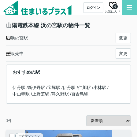
0
ログイン
お気に入り
山陽電鉄本線 浜の宮駅の物件一覧
浜の宮駅
変更
販売中
変更
おすすめの駅
伊丹駅
/
新伊丹駅
/
宝塚駅
/
伊丹駅
/
仁川駅
/
小林駅
/
中山寺駅
/
上野芝駅
/
津久野駅
/
百舌鳥駅
1
件
中古マンション