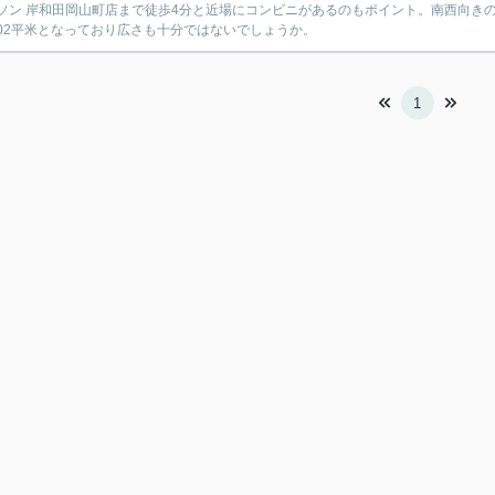
ソン 岸和田岡山町店まで徒歩4分と近場にコンビニがあるのもポイント。南西向き
1.02平米となっており広さも十分ではないでしょうか。
1