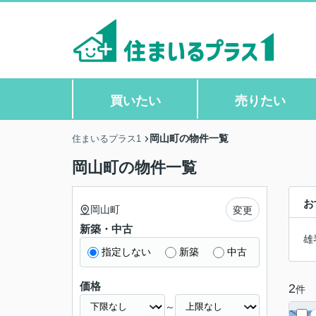
買いたい
売りたい
岡山町の物件一覧
住まいるプラス1
岡山町の物件一覧
お
岡山町
変更
新築・中古
雄
指定しない
新築
中古
価格
2
件
～