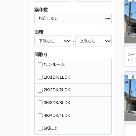
築年数
面積
～
間取り
ロー
10
ワンルーム
1K/1DK/1LDK
2K/2DK/2LDK
3K/3DK/3LDK
4K/4DK/4LDK
5K以上