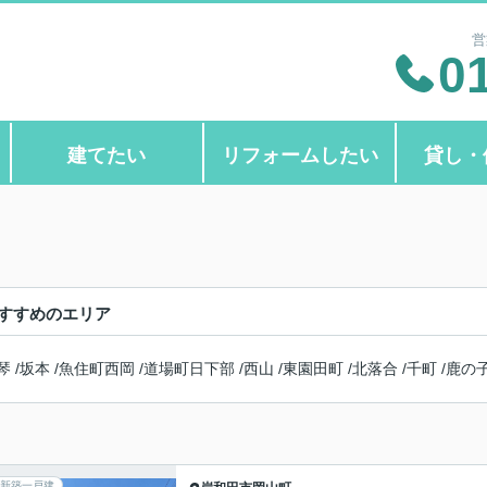
営
0
建てたい
リフォームしたい
貸し・
すすめのエリア
琴
/
坂本
/
魚住町西岡
/
道場町日下部
/
西山
/
東園田町
/
北落合
/
千町
/
鹿の
新築一戸建