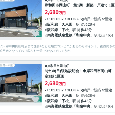
岸和田市
岡山町
岸和田市岡山町 第1期 新築一戸建て 1区
2,680
万円
- / 101.02㎡ / 3LDK＋S(納戸) /新築 /2階建
阪和線
「
久米田
」駅 徒歩28分
阪和線
「
下松
」駅 徒歩42分
南海電鉄泉北線
「
和泉中央
」駅 徒歩46分
ソン 岸和田岡山町店まで徒歩4分と近場にコンビニがあるのもポイント。南西向き
1.02平米となっており広さも十分ではないでしょうか。
新築一戸建
岸和田市
岡山町
8(土)9(日)現地説明会！◆岸和田市岡山町
定1邸 1区画
2,680
万円
- / 101.02㎡ / 3LDK＋S(納戸) /新築 /2階建
阪和線
「
久米田
」駅 徒歩28分
阪和線
「
下松
」駅 徒歩42分
南海電鉄泉北線
「
和泉中央
」駅 徒歩46分