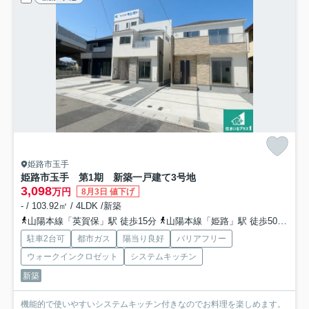
姫路市玉手
姫路市玉手 第1期 新築一戸建て
3号地
3,098
万円
8月3日 値下げ
- / 103.92㎡ / 4LDK /新築
山陽本線「英賀保」駅 徒歩15分
山陽本線「姫路」駅 徒歩50分
山
駐車2台可
都市ガス
陽当り良好
バリアフリー
ウォークインクロゼット
システムキッチン
新築
機能的で使いやすいシステムキッチン付きなのでお料理を楽しめます。