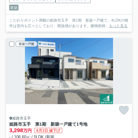
新築
こだわりポイント満載の姫路市玉手 第1期 新築一戸建て。4LDKの物
件は室内も広々としており、開放感があります。建物面積...
もっと見る
新築一戸建
姫路市玉手
姫路市玉手 第1期 新築一戸建て
1号地
3,298
万円
8月3日 値下げ
- / 106.60㎡ / 5LDK /新築