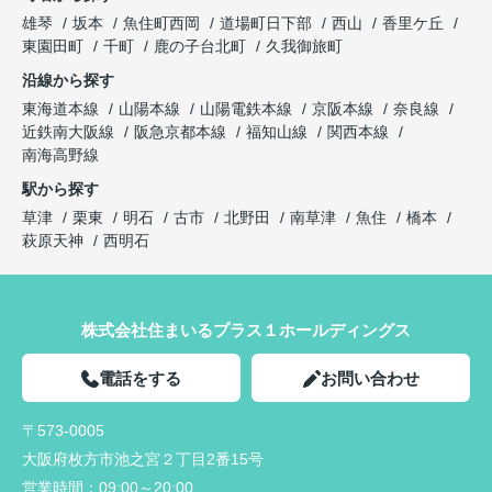
雄琴
坂本
魚住町西岡
道場町日下部
西山
香里ケ丘
東園田町
千町
鹿の子台北町
久我御旅町
沿線から探す
東海道本線
山陽本線
山陽電鉄本線
京阪本線
奈良線
近鉄南大阪線
阪急京都本線
福知山線
関西本線
南海高野線
駅から探す
草津
栗東
明石
古市
北野田
南草津
魚住
橋本
萩原天神
西明石
株式会社住まいるプラス１ホールディングス
電話をする
お問い合わせ
〒573-0005
大阪府枚方市池之宮２丁目2番15号
営業時間：
09:00～20:00