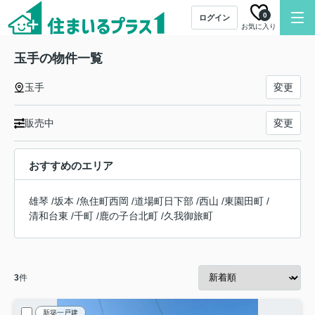
0
ログイン
お気に入り
玉手の物件一覧
玉手
変更
販売中
変更
おすすめのエリア
雄琴
/
坂本
/
魚住町西岡
/
道場町日下部
/
西山
/
東園田町
/
清和台東
/
千町
/
鹿の子台北町
/
久我御旅町
3
件
新築一戸建