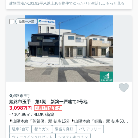
建物面積が103.92平米以上ある物件でゆったりと生活し...
もっと見る
新築一戸建
姫路市玉手
姫路市玉手 第1期 新築一戸建て
2号地
3,098
万円
8月3日 値下げ
- / 104.96㎡ / 4LDK /新築
山陽本線「英賀保」駅 徒歩15分
山陽本線「姫路」駅 徒歩50分
山
駐車2台可
都市ガス
陽当り良好
バリアフリー
ウォークインクロゼット
システムキッチン