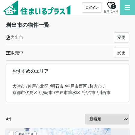
0
ログイン
お気に入り
岩出市の物件一覧
岩出市
変更
販売中
変更
おすすめのエリア
大津市
/
神戸市北区
/
明石市
/
神戸市西区
/
枚方市
/
京都市伏見区
/
尼崎市
/
神戸市垂水区
/
宇治市
/
川西市
4
件
新築一戸建