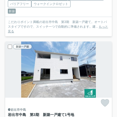
バリアフリー
ウォークインクロゼット
新築
こだわりポイント満載の岩出市中島 第3期 新築一戸建て。オートバ
スタイプですので、スイッチ一つで自動的に準備されます。建...
もっと
見る
新築一戸建
岩出市中島
岩出市中島 第3期 新築一戸建て
1号地