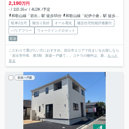
2,190
万円
- / 110.16㎡ / 4LDK /予定
和歌山線「岩出」駅 徒歩55分
和歌山線「紀伊小倉」駅 徒歩49分
駐車2台可
陽当り良好
オール電化
建設住宅性能評価書付
バリアフリー
ウォークインクロゼット
新築
こだわりで選びたい方におすすめ。岩出市エリアで住まいをお探しなら
「岩出市中島 第3期 新築一戸建て」。コチラの物件は、新...
もっと
見る
新築一戸建