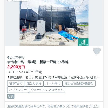
岩出市中島
岩出市中島 第3期 新築一戸建て
5号地
2,290
万円
- / 111.37㎡ / 4LDK /予定
和歌山線「岩出」駅 徒歩55分
和歌山線「紀伊小倉」駅 徒歩49分
駐車2台可
陽当り良好
オール電化
建設住宅性能評価書付
バリアフリー
ウォークインクロゼット
新築
浴室乾燥機付きの物件なので、浴室乾燥機をつけて湿気を除去すればカ