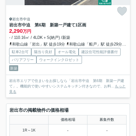
岩出市中迫
岩出市中迫 第6期 新築一戸建て
1区画
2,290
万円
- / 110.16㎡ / 4LDK＋S(納戸) /新築
和歌山線「岩出」駅 徒歩19分
和歌山線「船戸」駅 徒歩29分
和歌
駐車2台可
陽当り良好
オール電化
建設住宅性能評価書付
バリアフリー
ウォークインクロゼット
新築
岩出市エリアで住まいをお探しなら「岩出市中迫 第6期 新築一戸建
て」。機能的で使いやすいシステムキッチン付きなので、お料...
もっと
見る
岩出市の掲載物件の価格相場
価格相場
募集件数
-
-
1R～1K