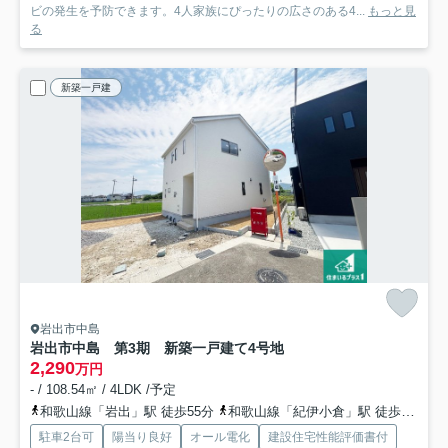
ビの発生を予防できます。4人家族にぴったりの広さのある4...
もっと見
る
新築一戸建
岩出市中島
岩出市中島 第3期 新築一戸建て
4号地
2,290
万円
- / 108.54㎡ / 4LDK /予定
和歌山線「岩出」駅 徒歩55分
和歌山線「紀伊小倉」駅 徒歩49分
駐車2台可
陽当り良好
オール電化
建設住宅性能評価書付