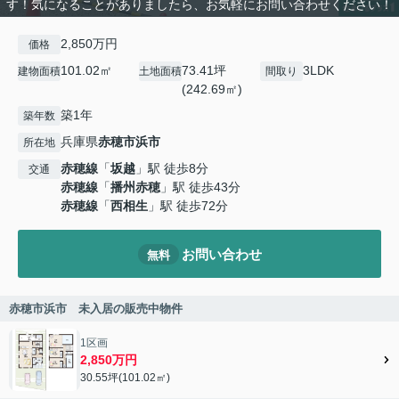
す！気になることがありましたら、お気軽にお問い合わせください！
2,850万円
価格
101.02㎡
73.41坪
3LDK
建物面積
土地面積
間取り
(242.69㎡)
築1年
築年数
兵庫県
赤穂市
浜市
所在地
赤穂線
「
坂越
」駅 徒歩8分
交通
赤穂線
「
播州赤穂
」駅 徒歩43分
赤穂線
「
西相生
」駅 徒歩72分
お問い合わせ
無料
赤穂市浜市 未入居の販売中物件
1区画
2,850万円
30.55坪(101.02㎡)