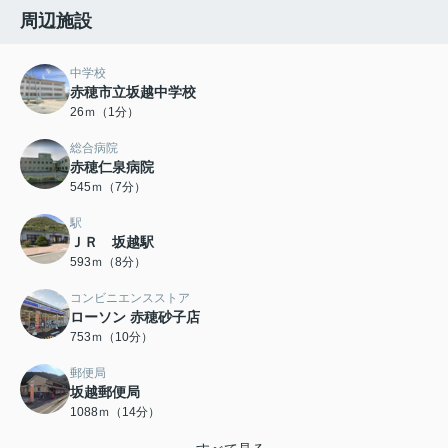
周辺施設
中学校
赤穂市立坂越中学校
26ｍ（1分）
総合病院
赤穂仁泉病院
545ｍ（7分）
駅
ＪＲ 坂越駅
593ｍ（8分）
コンビニエンスストア
ローソン 赤穂砂子店
753ｍ（10分）
郵便局
坂越郵便局
1088ｍ（14分）