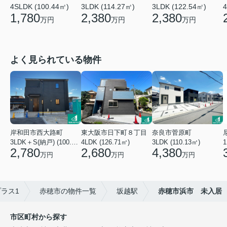
4SLDK (100.44㎡)
3LDK (114.27㎡)
3LDK (122.54㎡)
4
1,780
2,380
2,380
万円
万円
万円
よく見られている物件
岸和田市西大路町
東大阪市日下町８丁目
奈良市菅原町
3LDK＋S(納戸) (100.44㎡)
4LDK (126.71㎡)
3LDK (110.13㎡)
2,780
2,680
4,380
万円
万円
万円
ラス1
赤穂市の物件一覧
坂越駅
赤穂市浜市 未入居
市区町村から探す