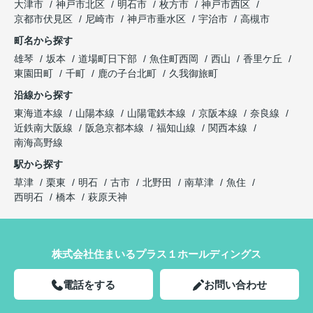
大津市
神戸市北区
明石市
枚方市
神戸市西区
京都市伏見区
尼崎市
神戸市垂水区
宇治市
高槻市
町名から探す
雄琴
坂本
道場町日下部
魚住町西岡
西山
香里ケ丘
東園田町
千町
鹿の子台北町
久我御旅町
沿線から探す
東海道本線
山陽本線
山陽電鉄本線
京阪本線
奈良線
近鉄南大阪線
阪急京都本線
福知山線
関西本線
南海高野線
駅から探す
草津
栗東
明石
古市
北野田
南草津
魚住
西明石
橋本
萩原天神
株式会社住まいるプラス１ホールディングス
電話をする
お問い合わせ