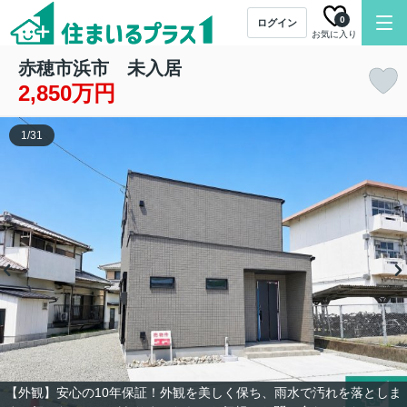
0
ログイン
お気に入り
赤穂市浜市 未入居
2,850万円
1
/
31
【外観】安心の10年保証！外観を美しく保ち、雨水で汚れを落としま