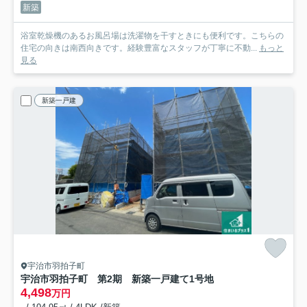
新築
浴室乾燥機のあるお風呂場は洗濯物を干すときにも便利です。こちらの
住宅の向きは南西向きです。経験豊富なスタッフが丁寧に不動...
もっと
見る
新築一戸建
宇治市羽拍子町
宇治市羽拍子町 第2期 新築一戸建て
1号地
4,498
万円