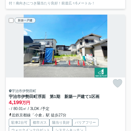
付！南向きにつき陽当たり良好！前道広々6メートル！
新築一戸建
宇治市伊勢田町
宇治市伊勢田町浮面 第1期 新築一戸建て
1区画
4,199
万円
- / 80.01㎡ / 3LDK /予定
近鉄京都線「小倉」駅 徒歩27分
駐車2台可
都市ガス
陽当り良好
バリアフリー
ウォークインクロゼット
システムキッチン