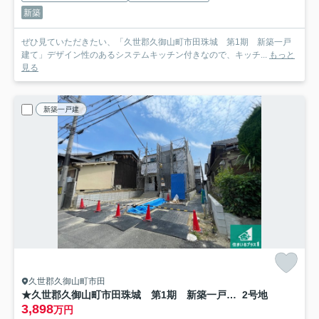
新築
ぜひ見ていただきたい、「久世郡久御山町市田珠城 第1期 新築一戸
建て」デザイン性のあるシステムキッチン付きなので、キッチ...
もっと
見る
新築一戸建
久世郡久御山町市田
★久世郡久御山町市田珠城 第1期 新築一戸建て
2号地
3,898
万円