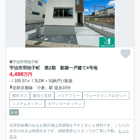
宇治市羽拍子町
宇治市羽拍子町 第2期 新築一戸建て
4号地
4,498
万円
- / 105.57㎡ / 3LDK＋S(納戸) /新築
近鉄京都線「小倉」駅 徒歩15分
都市ガス
陽当り良好
バリアフリー
ウォークインクロゼット
システムキッチン
カウンターキッチン
新築
浴室乾燥機のあるお風呂場は洗濯物を干すときにも便利です。こちらの
住宅の向きは南西向きです。経験豊富なスタッフが丁寧に不動...
もっと
見る