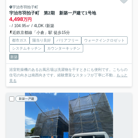
宇治市羽拍子町
宇治市羽拍子町 第2期 新築一戸建て
1号地
4,498
万円
- / 104.95㎡ / 4LDK /新築
近鉄京都線「小倉」駅 徒歩15分
都市ガス
陽当り良好
バリアフリー
ウォークインクロゼット
システムキッチン
カウンターキッチン
新築
浴室乾燥機のあるお風呂場は洗濯物を干すときにも便利です。こちらの
住宅の向きは南西向きです。経験豊富なスタッフが丁寧に不動...
もっと
見る
新築一戸建