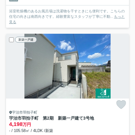
浴室乾燥機のあるお風呂場は洗濯物を干すときにも便利です。こちらの
住宅の向きは南西向きです。経験豊富なスタッフが丁寧に不動...
もっと
見る
新築一戸建
宇治市羽拍子町
宇治市羽拍子町 第2期 新築一戸建て
3号地
4,198
万円
- / 105.58㎡ / 4LDK /新築