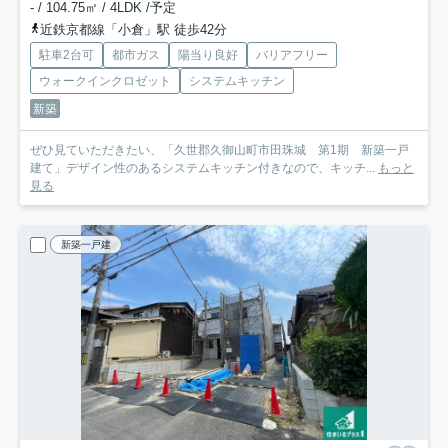
- / 104.75㎡ / 4LDK /予定
近鉄京都線「小倉」駅 徒歩42分
駐車2台可
都市ガス
陽当り良好
バリアフリー
ウォークインクロゼット
システムキッチン
新築
ぜひ見ていただきたい、「久世郡久御山町市田珠城 第1期 新築一戸
建て」デザイン性のあるシステムキッチン付きなので、キッチ...
もっと
見る
新築一戸建