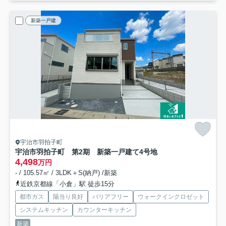
新築一戸建
宇治市羽拍子町
宇治市羽拍子町 第2期 新築一戸建て
4号地
4,498
万円
- / 105.57㎡ / 3LDK＋S(納戸) /新築
近鉄京都線「小倉」駅 徒歩15分
都市ガス
陽当り良好
バリアフリー
ウォークインクロゼット
システムキッチン
カウンターキッチン
新築