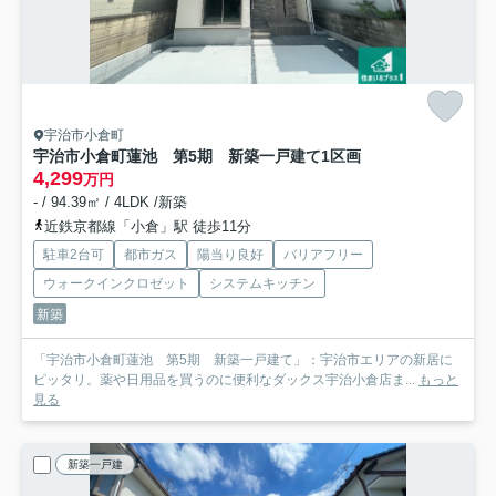
宇治市小倉町
宇治市小倉町蓮池 第5期 新築一戸建て
1区画
4,299
万円
- / 94.39㎡ / 4LDK /新築
近鉄京都線「小倉」駅 徒歩11分
駐車2台可
都市ガス
陽当り良好
バリアフリー
ウォークインクロゼット
システムキッチン
新築
「宇治市小倉町蓮池 第5期 新築一戸建て」：宇治市エリアの新居に
ピッタリ。薬や日用品を買うのに便利なダックス宇治小倉店ま...
もっと
見る
新築一戸建