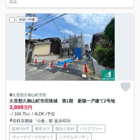
見る
新築一戸建
久世郡久御山町市田
久世郡久御山町市田珠城 第1期 新築一戸建て
2号地
3,898
万円
- / 104.75㎡ / 4LDK /予定
近鉄京都線「小倉」駅 徒歩42分
駐車2台可
都市ガス
陽当り良好
バリアフリー
ウォークインクロゼット
システムキッチン