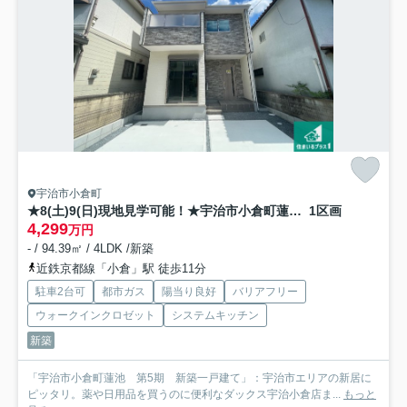
宇治市小倉町
★8(土)9(日)現地見学可能！★宇治市小倉町蓮池 限定1邸
1区画
4,299
万円
- / 94.39㎡ / 4LDK /新築
近鉄京都線「小倉」駅 徒歩11分
駐車2台可
都市ガス
陽当り良好
バリアフリー
ウォークインクロゼット
システムキッチン
新築
「宇治市小倉町蓮池 第5期 新築一戸建て」：宇治市エリアの新居に
ピッタリ。薬や日用品を買うのに便利なダックス宇治小倉店ま...
もっと