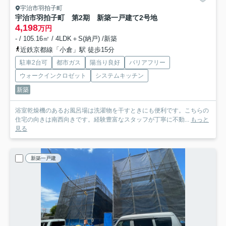
宇治市羽拍子町
宇治市羽拍子町 第2期 新築一戸建て
2号地
4,198
万円
- / 105.16㎡ / 4LDK＋S(納戸) /新築
近鉄京都線「小倉」駅 徒歩15分
駐車2台可
都市ガス
陽当り良好
バリアフリー
ウォークインクロゼット
システムキッチン
新築
浴室乾燥機のあるお風呂場は洗濯物を干すときにも便利です。こちらの
住宅の向きは南西向きです。経験豊富なスタッフが丁寧に不動...
もっと
見る
新築一戸建