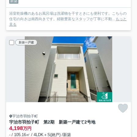
新築
浴室乾燥機のあるお風呂場は洗濯物を干すときにも便利です。こちらの
住宅の向きは南西向きです。経験豊富なスタッフが丁寧に不動...
もっと
見る
新築一戸建
宇治市羽拍子町
宇治市羽拍子町 第2期 新築一戸建て
2号地
4,198
万円
- / 105.16㎡ / 4LDK＋S(納戸) /新築