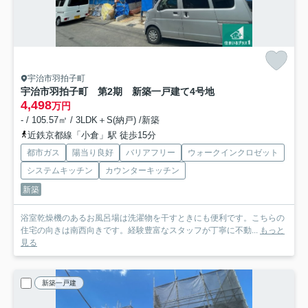
宇治市羽拍子町
宇治市羽拍子町 第2期 新築一戸建て
4号地
4,498
万円
- / 105.57㎡ / 3LDK＋S(納戸) /新築
近鉄京都線「小倉」駅 徒歩15分
都市ガス
陽当り良好
バリアフリー
ウォークインクロゼット
システムキッチン
カウンターキッチン
新築
浴室乾燥機のあるお風呂場は洗濯物を干すときにも便利です。こちらの
住宅の向きは南西向きです。経験豊富なスタッフが丁寧に不動...
もっと
見る
新築一戸建