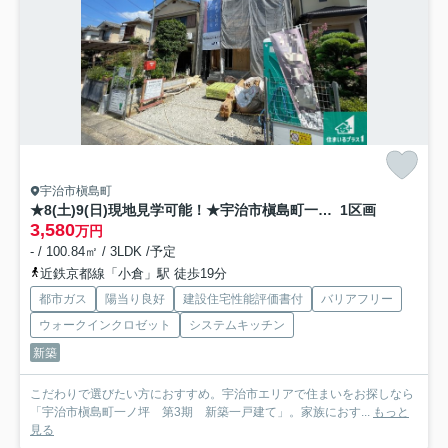
宇治市槇島町
★8(土)9(日)現地見学可能！★宇治市槇島町一ノ坪 限定1邸
1区画
3,580
万円
- / 100.84㎡ / 3LDK /予定
近鉄京都線「小倉」駅 徒歩19分
都市ガス
陽当り良好
建設住宅性能評価書付
バリアフリー
ウォークインクロゼット
システムキッチン
新築
こだわりで選びたい方におすすめ。宇治市エリアで住まいをお探しなら
「宇治市槇島町一ノ坪 第3期 新築一戸建て」。家族におす...
もっと
見る