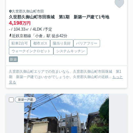
久世郡久御山町市田
久世郡久御山町市田珠城 第1期 新築一戸建て
1号地
4,198
万円
- / 104.33㎡ / 4LDK /予定
近鉄京都線「小倉」駅 徒歩42分
駐車2台可
都市ガス
陽当り良好
バリアフリー
ウォークインクロゼット
システムキッチン
新築
久世郡久御山町エリアでの住まいなら、久世郡久御山町市田珠城 第1
期 新築一戸建てはいかがでしょうか。久世郡久御山町の近鉄...
もっと
見る
新築一戸建