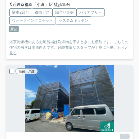
近鉄京都線「小倉」駅 徒歩15分
駐車2台可
都市ガス
陽当り良好
バリアフリー
ウォークインクロゼット
システムキッチン
新築
浴室乾燥機のあるお風呂場は洗濯物を干すときにも便利です。こちらの
住宅の向きは南西向きです。経験豊富なスタッフが丁寧に不動...
もっと
見る
新築一戸建