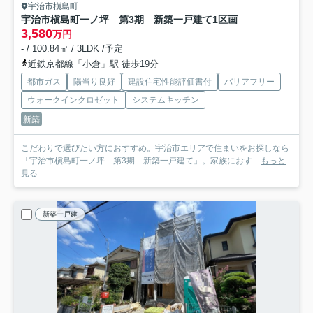
宇治市槇島町
宇治市槇島町一ノ坪 第3期 新築一戸建て
1区画
3,580
万円
- / 100.84㎡ / 3LDK /予定
近鉄京都線「小倉」駅 徒歩19分
都市ガス
陽当り良好
建設住宅性能評価書付
バリアフリー
ウォークインクロゼット
システムキッチン
新築
こだわりで選びたい方におすすめ。宇治市エリアで住まいをお探しなら
「宇治市槇島町一ノ坪 第3期 新築一戸建て」。家族におす...
もっと
見る
新築一戸建