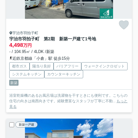
宇治市羽拍子町
宇治市羽拍子町 第2期 新築一戸建て
1号地
4,498
万円
- / 104.95㎡ / 4LDK /新築
近鉄京都線「小倉」駅 徒歩15分
都市ガス
陽当り良好
バリアフリー
ウォークインクロゼット
システムキッチン
カウンターキッチン
新築
浴室乾燥機のあるお風呂場は洗濯物を干すときにも便利です。こちらの
住宅の向きは南西向きです。経験豊富なスタッフが丁寧に不動...
もっと
見る
新築一戸建