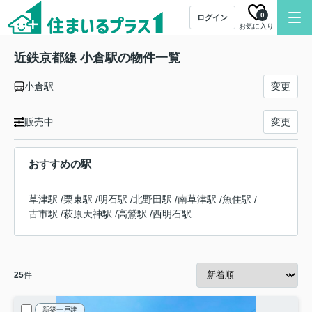
0
ログイン
お気に入り
近鉄京都線 小倉駅の物件一覧
小倉駅
変更
販売中
変更
おすすめの駅
草津駅
/
栗東駅
/
明石駅
/
北野田駅
/
南草津駅
/
魚住駅
/
古市駅
/
萩原天神駅
/
高鷲駅
/
西明石駅
25
件
新築一戸建