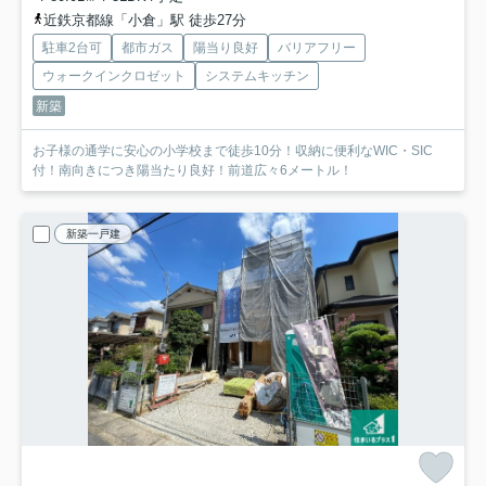
近鉄京都線「小倉」駅 徒歩27分
駐車2台可
都市ガス
陽当り良好
バリアフリー
ウォークインクロゼット
システムキッチン
新築
お子様の通学に安心の小学校まで徒歩10分！収納に便利なWIC・SIC
付！南向きにつき陽当たり良好！前道広々6メートル！
新築一戸建