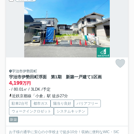
宇治市伊勢田町
宇治市伊勢田町浮面 第1期 新築一戸建て
1区画
4,199
万円
- / 80.01㎡ / 3LDK /予定
近鉄京都線「小倉」駅 徒歩27分
駐車2台可
都市ガス
陽当り良好
バリアフリー
ウォークインクロゼット
システムキッチン
新築
お子様の通学に安心の小学校まで徒歩10分！収納に便利なWIC・SIC