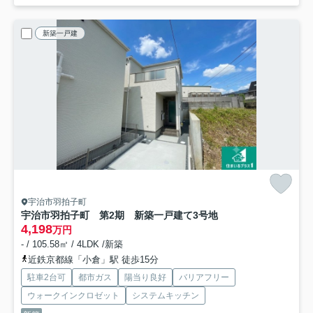
新築一戸建
宇治市羽拍子町
宇治市羽拍子町 第2期 新築一戸建て
3号地
4,198
万円
- / 105.58㎡ / 4LDK /新築
近鉄京都線「小倉」駅 徒歩15分
駐車2台可
都市ガス
陽当り良好
バリアフリー
ウォークインクロゼット
システムキッチン