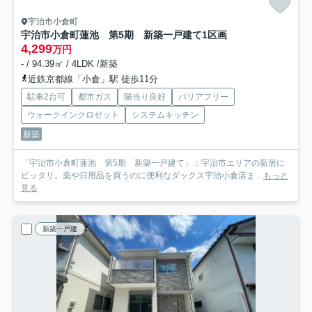
宇治市小倉町
宇治市小倉町蓮池 第5期 新築一戸建て
1区画
4,299
万円
- / 94.39㎡ / 4LDK /新築
近鉄京都線「小倉」駅 徒歩11分
駐車2台可
都市ガス
陽当り良好
バリアフリー
ウォークインクロゼット
システムキッチン
新築
「宇治市小倉町蓮池 第5期 新築一戸建て」：宇治市エリアの新居に
ピッタリ。薬や日用品を買うのに便利なダックス宇治小倉店ま...
もっと
見る
新築一戸建