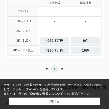
価格相場
募集件数
-
-
1R～1K
-
-
1DK～1LDK
-
-
2K～2LDK
4092.3万円
9件
3K～3LDK
4235.7万円
16件
4K～4LDK以上
1
当サイトでは、お客様の当サイト利用状況把握、サービス向上検討を目的と
ら探す
近鉄京都線の物件一覧
近鉄京都線 小倉駅の物件一覧
して、クッキー（Cookie）を使用しています。
詳しくは、当社の
「Cookieの取扱いについて」
をご確認ください。
閉じる
おすすめこだわり特集