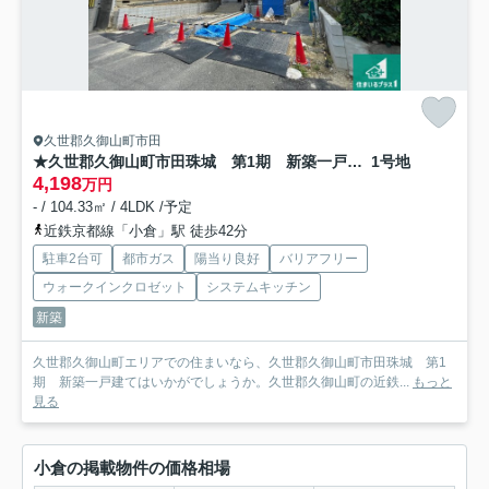
久世郡久御山町市田
★久世郡久御山町市田珠城 第1期 新築一戸建て
1号地
4,198
万円
- / 104.33㎡ / 4LDK /予定
近鉄京都線「小倉」駅 徒歩42分
駐車2台可
都市ガス
陽当り良好
バリアフリー
ウォークインクロゼット
システムキッチン
新築
久世郡久御山町エリアでの住まいなら、久世郡久御山町市田珠城 第1
期 新築一戸建てはいかがでしょうか。久世郡久御山町の近鉄...
もっと
見る
小倉の掲載物件の価格相場