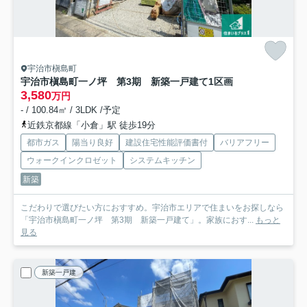
宇治市槇島町
宇治市槇島町一ノ坪 第3期 新築一戸建て
1区画
3,580
万円
- / 100.84㎡ / 3LDK /予定
近鉄京都線「小倉」駅 徒歩19分
都市ガス
陽当り良好
建設住宅性能評価書付
バリアフリー
ウォークインクロゼット
システムキッチン
新築
こだわりで選びたい方におすすめ。宇治市エリアで住まいをお探しなら
「宇治市槇島町一ノ坪 第3期 新築一戸建て」。家族におす...
もっと
見る
新築一戸建