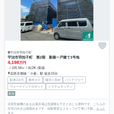
宇治市羽拍子町
宇治市羽拍子町 第2期 新築一戸建て
3号地
4,198
万円
- / 105.58㎡ / 4LDK /新築
近鉄京都線「小倉」駅 徒歩15分
駐車2台可
都市ガス
陽当り良好
バリアフリー
ウォークインクロゼット
システムキッチン
新築
浴室乾燥機のあるお風呂場は洗濯物を干すときにも便利です。こちらの
住宅の向きは南西向きです。経験豊富なスタッフが丁寧に不動...
もっと
見る