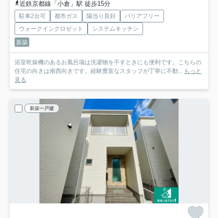
近鉄京都線「小倉」駅 徒歩15分
駐車2台可
都市ガス
陽当り良好
バリアフリー
ウォークインクロゼット
システムキッチン
新築
浴室乾燥機のあるお風呂場は洗濯物を干すときにも便利です。こちらの
住宅の向きは南西向きです。経験豊富なスタッフが丁寧に不動...
もっと
見る
新築一戸建