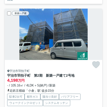
新築一戸建
宇治市羽拍子町
宇治市羽拍子町 第2期 新築一戸建て
2号地
4,198
万円
- / 105.16㎡ / 4LDK＋S(納戸) /新築
近鉄京都線「小倉」駅 徒歩15分
駐車2台可
都市ガス
陽当り良好
バリアフリー
ウォークインクロゼット
システムキッチン