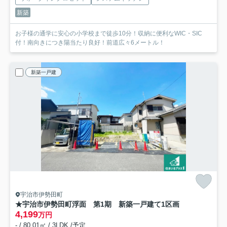
新築
お子様の通学に安心の小学校まで徒歩10分！収納に便利なWIC・SIC
付！南向きにつき陽当たり良好！前道広々6メートル！
新築一戸建
宇治市伊勢田町
★宇治市伊勢田町浮面 第1期 新築一戸建て
1区画
4,199
万円
- / 80.01㎡ / 3LDK /予定