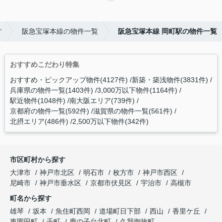
す
阪急宝塚本線の物件一覧
阪急宝塚本線 岡町駅の物件一覧
おすすめこだわり特集
おすすめ・ピックアップ物件(4127件)
新築・築浅物件(3831件)
兵庫県の物件一覧(1403件)
3,000万以下物件(1164件)
駅近物件(1048件)
南大阪エリア(739件)
京都府の物件一覧(592件)
滋賀県の物件一覧(561件)
北摂エリア(486件)
2,500万以下物件(342件)
市区町村から探す
大津市
神戸市北区
明石市
枚方市
神戸市西区
尼崎市
神戸市垂水区
京都市伏見区
宇治市
高槻市
町名から探す
雄琴
坂本
魚住町西岡
道場町日下部
西山
香里ケ丘
東園田町
千町
鹿の子台北町
久我御旅町