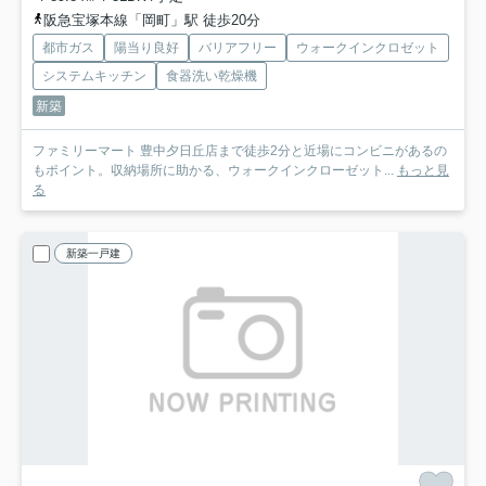
阪急宝塚本線「岡町」駅 徒歩20分
都市ガス
陽当り良好
バリアフリー
ウォークインクロゼット
システムキッチン
食器洗い乾燥機
新築
ファミリーマート 豊中夕日丘店まで徒歩2分と近場にコンビニがあるの
もポイント。収納場所に助かる、ウォークインクローゼット...
もっと見
る
新築一戸建