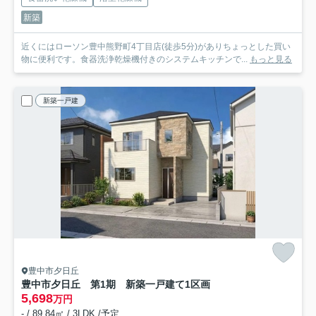
新築
近くにはローソン豊中熊野町4丁目店(徒歩5分)がありちょっとした買い
物に便利です。食器洗浄乾燥機付きのシステムキッチンで...
もっと見る
新築一戸建
豊中市夕日丘
豊中市夕日丘 第1期 新築一戸建て
1区画
5,698
万円
- / 89.84㎡ / 3LDK /予定