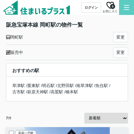
0
ログイン
お気に入り
阪急宝塚本線 岡町駅の物件一覧
岡町駅
変更
販売中
変更
おすすめの駅
草津駅
/
栗東駅
/
明石駅
/
北野田駅
/
南草津駅
/
魚住駅
/
古市駅
/
萩原天神駅
/
高鷲駅
/
橋本駅
7
件
新築一戸建