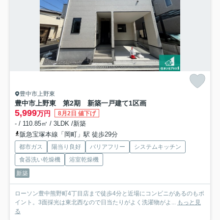
豊中市上野東
豊中市上野東 第2期 新築一戸建て
1区画
5,999
万円
8月2日 値下げ
- / 110.85㎡ / 3LDK /新築
阪急宝塚本線「岡町」駅 徒歩29分
都市ガス
陽当り良好
バリアフリー
システムキッチン
食器洗い乾燥機
浴室乾燥機
新築
ローソン豊中熊野町4丁目店まで徒歩4分と近場にコンビニがあるのもポ
イント。3面採光は東北西なので日当たりがよく洗濯物がよ...
もっと見
る