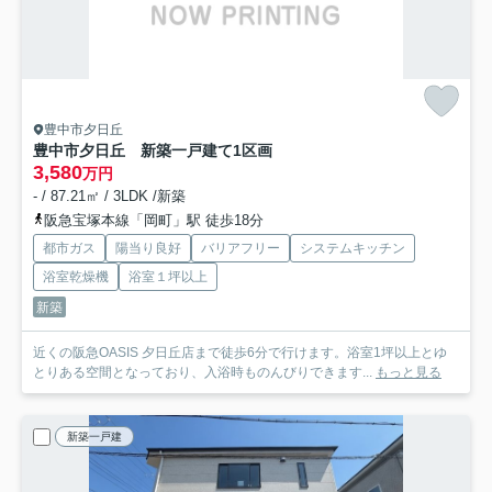
豊中市夕日丘
豊中市夕日丘 新築一戸建て
1区画
3,580
万円
- / 87.21㎡ / 3LDK /新築
阪急宝塚本線「岡町」駅 徒歩18分
都市ガス
陽当り良好
バリアフリー
システムキッチン
浴室乾燥機
浴室１坪以上
新築
近くの阪急OASIS 夕日丘店まで徒歩6分で行けます。浴室1坪以上とゆ
とりある空間となっており、入浴時ものんびりできます...
もっと見る
新築一戸建