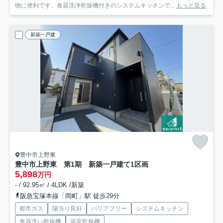
物に便利です。食器洗浄乾燥機付きのシステムキッチンで...
もっと見る
新築一戸建
豊中市上野東
豊中市上野東 第1期 新築一戸建て
1区画
5,898
万円
- / 92.95㎡ / 4LDK /新築
阪急宝塚本線「岡町」駅 徒歩29分
都市ガス
陽当り良好
バリアフリー
システムキッチン
食器洗い乾燥機
浴室乾燥機