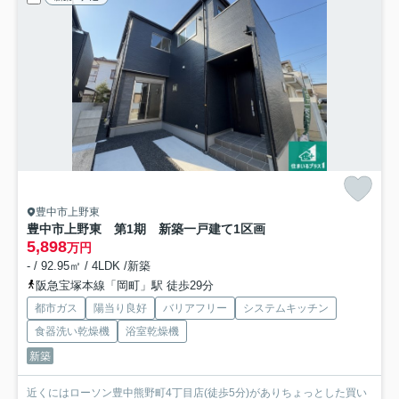
豊中市上野東
豊中市上野東 第1期 新築一戸建て
1区画
5,898
万円
- / 92.95㎡ / 4LDK /新築
阪急宝塚本線「岡町」駅 徒歩29分
都市ガス
陽当り良好
バリアフリー
システムキッチン
食器洗い乾燥機
浴室乾燥機
新築
近くにはローソン豊中熊野町4丁目店(徒歩5分)がありちょっとした買い