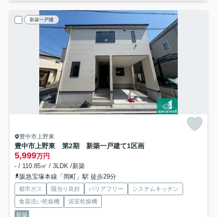
新築一戸建
豊中市上野東
豊中市上野東 第2期 新築一戸建て
1区画
5,999
万円
- / 110.85㎡ / 3LDK /新築
阪急宝塚本線「岡町」駅 徒歩29分
都市ガス
陽当り良好
バリアフリー
システムキッチン
食器洗い乾燥機
浴室乾燥機
新築