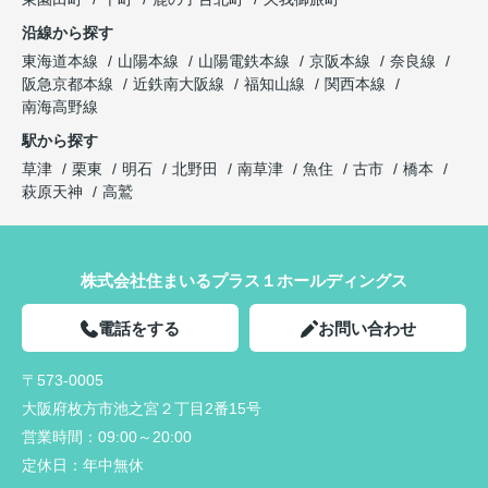
沿線から探す
東海道本線
山陽本線
山陽電鉄本線
京阪本線
奈良線
阪急京都本線
近鉄南大阪線
福知山線
関西本線
南海高野線
駅から探す
草津
栗東
明石
北野田
南草津
魚住
古市
橋本
萩原天神
高鷲
株式会社住まいるプラス１ホールディングス
電話をする
お問い合わせ
〒573-0005
大阪府枚方市池之宮２丁目2番15号
営業時間：
09:00～20:00
定休日：
年中無休