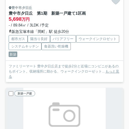
豊中市夕日丘
豊中市夕日丘 第1期 新築一戸建て
1区画
5,698
万円
- / 89.84㎡ / 3LDK /予定
阪急宝塚本線「岡町」駅 徒歩20分
都市ガス
陽当り良好
バリアフリー
ウォークインクロゼット
システムキッチン
食器洗い乾燥機
新築
ファミリーマート 豊中夕日丘店まで徒歩2分と近場にコンビニがあるの
もポイント。収納場所に助かる、ウォークインクローゼット...
もっと見
る
新築一戸建