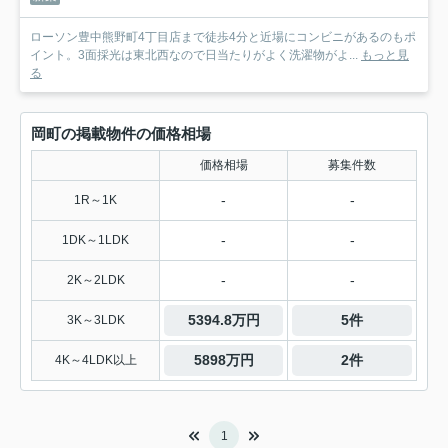
ローソン豊中熊野町4丁目店まで徒歩4分と近場にコンビニがあるのもポ
イント。3面採光は東北西なので日当たりがよく洗濯物がよ...
もっと見
る
岡町の掲載物件の価格相場
価格相場
募集件数
-
-
1R～1K
-
-
1DK～1LDK
-
-
2K～2LDK
5394.8万円
5件
3K～3LDK
5898万円
2件
4K～4LDK以上
1