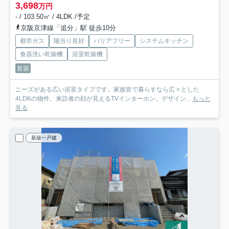
3,698
万円
- / 103.50㎡ / 4LDK /予定
京阪京津線「追分」駅 徒歩10分
都市ガス
陽当り良好
バリアフリー
システムキッチン
食器洗い乾燥機
浴室乾燥機
新築
ニーズがある広い浴室タイプです。家族皆で暮らすなら広々とした
4LDKの物件。来訪者の顔が見えるTVインターホン。デザイン...
もっと
見る
新築一戸建