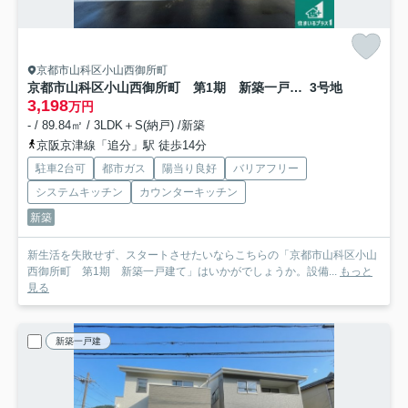
京都市山科区小山西御所町
京都市山科区小山西御所町 第1期 新築一戸建て
3号地
3,198
万円
- / 89.84㎡ / 3LDK＋S(納戸) /新築
京阪京津線「追分」駅 徒歩14分
駐車2台可
都市ガス
陽当り良好
バリアフリー
システムキッチン
カウンターキッチン
新築
新生活を失敗せず、スタートさせたいならこちらの「京都市山科区小山
西御所町 第1期 新築一戸建て」はいかがでしょうか。設備...
もっと
見る
新築一戸建