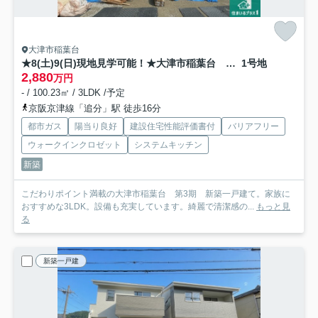
大津市稲葉台
★8(土)9(日)現地見学可能！★大津市稲葉台 全2邸
1号地
2,880
万円
- / 100.23㎡ / 3LDK /予定
京阪京津線「追分」駅 徒歩16分
都市ガス
陽当り良好
建設住宅性能評価書付
バリアフリー
ウォークインクロゼット
システムキッチン
新築
こだわりポイント満載の大津市稲葉台 第3期 新築一戸建て。家族に
おすすめな3LDK。設備も充実しています。綺麗で清潔感の...
もっと見
る
新築一戸建