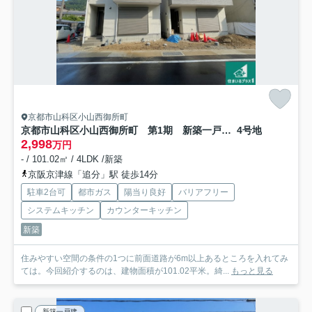
京都市山科区小山西御所町
京都市山科区小山西御所町 第1期 新築一戸建て
4号地
2,998
万円
- / 101.02㎡ / 4LDK /新築
京阪京津線「追分」駅 徒歩14分
駐車2台可
都市ガス
陽当り良好
バリアフリー
システムキッチン
カウンターキッチン
新築
住みやすい空間の条件の1つに前面道路が6m以上あるところを入れてみ
ては。今回紹介するのは、建物面積が101.02平米。綺...
もっと見る
新築一戸建