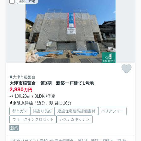
新築一戸建
大津市稲葉台
大津市稲葉台 第3期 新築一戸建て
1号地
2,880
万円
- / 100.23㎡ / 3LDK /予定
京阪京津線「追分」駅 徒歩16分
都市ガス
陽当り良好
建設住宅性能評価書付
バリアフリー
ウォークインクロゼット
システムキッチン
新築