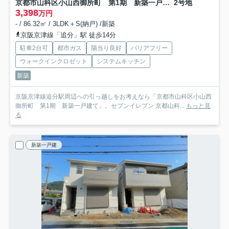
京都市山科区小山西御所町 第1期 新築一戸建て
2号地
3,398
万円
- / 86.32㎡ / 3LDK＋S(納戸) /新築
京阪京津線「追分」駅 徒歩14分
駐車2台可
都市ガス
陽当り良好
バリアフリー
ウォークインクロゼット
システムキッチン
新築
京阪京津線追分駅周辺への引っ越しをお考えなら「京都市山科区小山西
御所町 第1期 新築一戸建て」。セブンイレブン 京都山科...
もっと見
る
新築一戸建