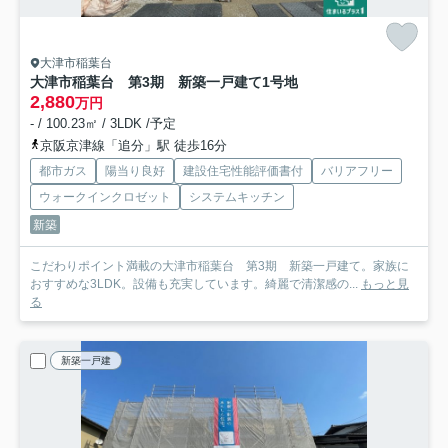
大津市稲葉台
大津市稲葉台 第3期 新築一戸建て
1号地
2,880
万円
- / 100.23㎡ / 3LDK /予定
京阪京津線「追分」駅 徒歩16分
都市ガス
陽当り良好
建設住宅性能評価書付
バリアフリー
ウォークインクロゼット
システムキッチン
新築
こだわりポイント満載の大津市稲葉台 第3期 新築一戸建て。家族に
おすすめな3LDK。設備も充実しています。綺麗で清潔感の...
もっと見
る
新築一戸建