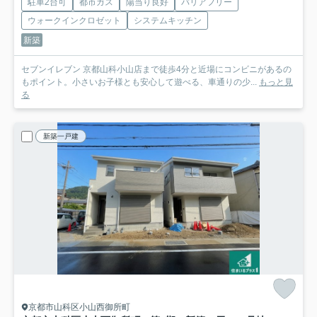
駐車2台可
都市ガス
陽当り良好
バリアフリー
ウォークインクロゼット
システムキッチン
新築
セブンイレブン 京都山科小山店まで徒歩4分と近場にコンビニがあるの
もポイント。小さいお子様とも安心して遊べる、車通りの少...
もっと見
る
新築一戸建
京都市山科区小山西御所町