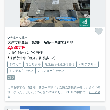
大津市稲葉台
大津市稲葉台 第3期 新築一戸建て
2号地
2,880
万円
- / 100.44㎡ / 3LDK /予定
京阪京津線「追分」駅 徒歩16分
都市ガス
陽当り良好
建設住宅性能評価書付
バリアフリー
システムキッチン
カウンターキッチン
新築
大津市稲葉台 第3期 新築一戸建て：京阪京津線追分駅にも近くて便
利。ゆったりとしたくつろぎの空間のある、3LDKの物件で...
もっと見
る