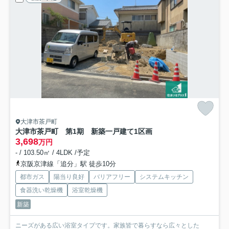
大津市茶戸町
大津市茶戸町 第1期 新築一戸建て
1区画
3,698
万円
- / 103.50㎡ / 4LDK /予定
京阪京津線「追分」駅 徒歩10分
都市ガス
陽当り良好
バリアフリー
システムキッチン
食器洗い乾燥機
浴室乾燥機
新築
ニーズがある広い浴室タイプです。家族皆で暮らすなら広々とした