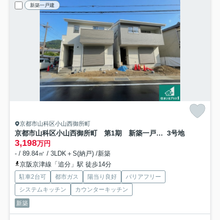
新築一戸建
京都市山科区小山西御所町
京都市山科区小山西御所町 第1期 新築一戸建て
3号地
3,198
万円
- / 89.84㎡ / 3LDK＋S(納戸) /新築
京阪京津線「追分」駅 徒歩14分
駐車2台可
都市ガス
陽当り良好
バリアフリー
システムキッチン
カウンターキッチン
新築