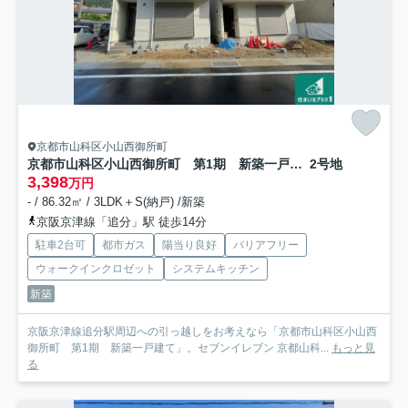
京都市山科区小山西御所町
京都市山科区小山西御所町 第1期 新築一戸建て
2号地
3,398
万円
- / 86.32㎡ / 3LDK＋S(納戸) /新築
京阪京津線「追分」駅 徒歩14分
駐車2台可
都市ガス
陽当り良好
バリアフリー
ウォークインクロゼット
システムキッチン
新築
京阪京津線追分駅周辺への引っ越しをお考えなら「京都市山科区小山西
御所町 第1期 新築一戸建て」。セブンイレブン 京都山科...
もっと見
る