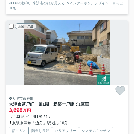
4LDKの物件。来訪者の顔が見えるTVインターホン。デザイン...
もっと
見る
新築一戸建
大津市茶戸町
大津市茶戸町 第1期 新築一戸建て
1区画
3,698
万円
- / 103.50㎡ / 4LDK /予定
京阪京津線「追分」駅 徒歩10分
都市ガス
陽当り良好
バリアフリー
システムキッチン