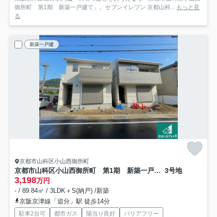
御所町 第1期 新築一戸建て」。セブンイレブン 京都山科...
もっと見
る
新築一戸建
京都市山科区小山西御所町
京都市山科区小山西御所町 第1期 新築一戸建て
3号地
3,198
万円
- / 89.84㎡ / 3LDK＋S(納戸) /新築
京阪京津線「追分」駅 徒歩14分
駐車2台可
都市ガス
陽当り良好
バリアフリー