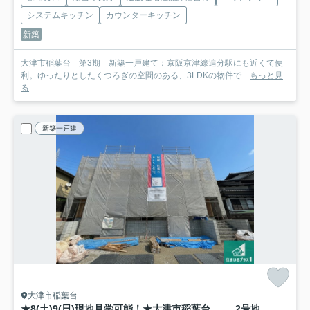
システムキッチン
カウンターキッチン
新築
大津市稲葉台 第3期 新築一戸建て：京阪京津線追分駅にも近くて便
利。ゆったりとしたくつろぎの空間のある、3LDKの物件で...
もっと見
る
新築一戸建
大津市稲葉台
★8(土)9(日)現地見学可能！★大津市稲葉台 全2邸
2号地