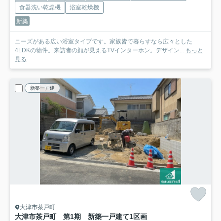
食器洗い乾燥機
浴室乾燥機
新築
ニーズがある広い浴室タイプです。家族皆で暮らすなら広々とした
4LDKの物件。来訪者の顔が見えるTVインターホン。デザイン...
もっと
見る
新築一戸建
大津市茶戸町
大津市茶戸町 第1期 新築一戸建て
1区画