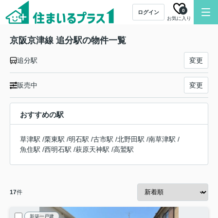
0
ログイン
お気に入り
京阪京津線 追分駅の物件一覧
追分駅
変更
販売中
変更
おすすめの駅
草津駅
/
栗東駅
/
明石駅
/
古市駅
/
北野田駅
/
南草津駅
/
魚住駅
/
西明石駅
/
萩原天神駅
/
高鷲駅
17
件
新築一戸建