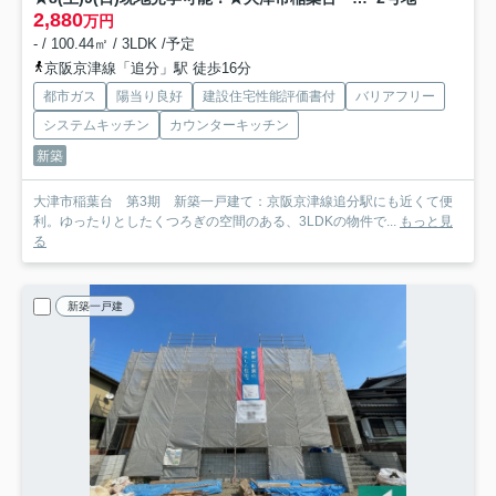
2,880
万円
- / 100.44㎡ / 3LDK /予定
京阪京津線「追分」駅 徒歩16分
都市ガス
陽当り良好
建設住宅性能評価書付
バリアフリー
システムキッチン
カウンターキッチン
新築
大津市稲葉台 第3期 新築一戸建て：京阪京津線追分駅にも近くて便
利。ゆったりとしたくつろぎの空間のある、3LDKの物件で...
もっと見
る
新築一戸建