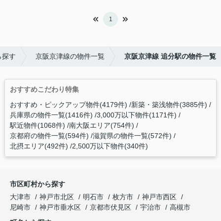
1
ら探す
京阪京津線の物件一覧
京阪京津線 追分駅の物件一覧
おすすめこだわり特集
おすすめ・ピックアップ物件(4179件)
新築・築浅物件(3885件)
兵庫県の物件一覧(1416件)
3,000万以下物件(1171件)
駅近物件(1068件)
南大阪エリア(754件)
京都府の物件一覧(594件)
滋賀県の物件一覧(572件)
北摂エリア(492件)
2,500万以下物件(340件)
市区町村から探す
大津市
神戸市北区
明石市
枚方市
神戸市西区
尼崎市
神戸市垂水区
京都市伏見区
宇治市
高槻市