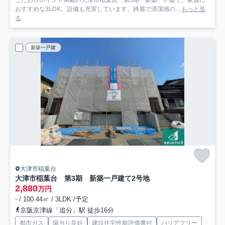
こだわりポイント満載の大津市稲葉台 第3期 新築一戸建て。家族に
おすすめな3LDK。設備も充実しています。綺麗で清潔感の...
もっと見
る
新築一戸建
大津市稲葉台
大津市稲葉台 第3期 新築一戸建て
2号地
2,880
万円
- / 100.44㎡ / 3LDK /予定
京阪京津線「追分」駅 徒歩16分
都市ガス
陽当り良好
建設住宅性能評価書付
バリアフリー