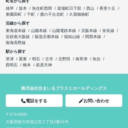
町名から探す
雄琴
坂本
魚住町西岡
道場町日下部
西山
香里ケ丘
東園田町
千町
鹿の子台北町
久我御旅町
沿線から探す
東海道本線
山陽本線
山陽電鉄本線
京阪本線
奈良線
近鉄南大阪線
阪急京都本線
福知山線
関西本線
南海高野線
駅から探す
草津
栗東
明石
古市
北野田
南草津
魚住
西明石
橋本
萩原天神
株式会社住まいるプラス１ホールディングス
電話をする
お問い合わせ
〒573-0005
大阪府枚方市池之宮２丁目2番15号