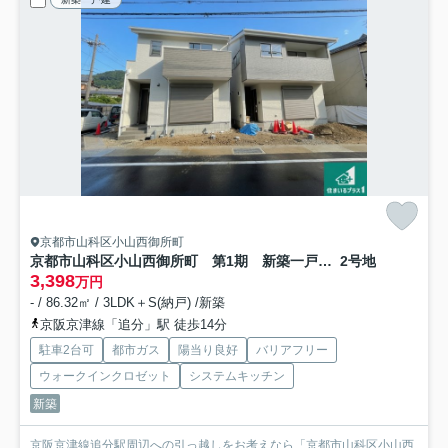
京都市山科区小山西御所町
京都市山科区小山西御所町 第1期 新築一戸建て
2号地
3,398
万円
- / 86.32㎡ / 3LDK＋S(納戸) /新築
京阪京津線「追分」駅 徒歩14分
駐車2台可
都市ガス
陽当り良好
バリアフリー
ウォークインクロゼット
システムキッチン
新築
京阪京津線追分駅周辺への引っ越しをお考えなら「京都市山科区小山西