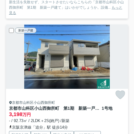
新生活を失敗せず、スタートさせたいならこちらの「京都市山科区小山
西御所町 第1期 新築一戸建て」はいかがでしょうか。設備...
もっと
見る
新築一戸建
京都市山科区小山西御所町
京都市山科区小山西御所町 第1期 新築一戸建て
1号地
3,198
万円
- / 92.73㎡ / 2LDK＋2S(納戸) /新築
京阪京津線「追分」駅 徒歩14分