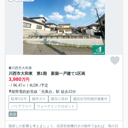
川西市大和東
川西市大和東 第1期 新築一戸建て
1区画
3,980
万円
- / 96.47㎡ / 4LDK /予定
能勢電鉄妙見線「光風台」駅 徒歩22分
駐車2台可
都市ガス
陽当り良好
建設住宅性能評価書付
バリアフリー
ウォークインクロゼット
新築
陽射しの影響も考えましょう。浴室乾燥機付きの物件であれば、雨の日