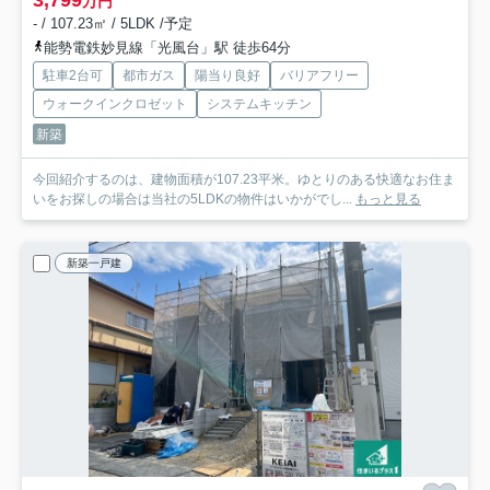
3,799
万円
- / 107.23㎡ / 5LDK /予定
能勢電鉄妙見線「光風台」駅 徒歩64分
駐車2台可
都市ガス
陽当り良好
バリアフリー
ウォークインクロゼット
システムキッチン
新築
今回紹介するのは、建物面積が107.23平米。ゆとりのある快適なお住ま
いをお探しの場合は当社の5LDKの物件はいかがでし...
もっと見る
新築一戸建