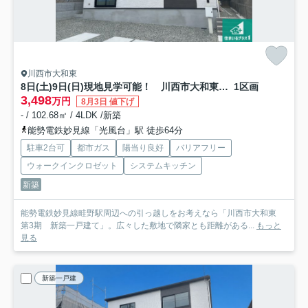
川西市大和東
8日(土)9日(日)現地見学可能！ 川西市大和東 第3期 新築一戸建て
1区画
3,498
万円
8月3日 値下げ
- / 102.68㎡ / 4LDK /新築
能勢電鉄妙見線「光風台」駅 徒歩64分
駐車2台可
都市ガス
陽当り良好
バリアフリー
ウォークインクロゼット
システムキッチン
新築
能勢電鉄妙見線畦野駅周辺への引っ越しをお考えなら「川西市大和東
第3期 新築一戸建て」。広々した敷地で隣家とも距離がある...
もっと
見る
新築一戸建