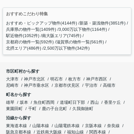
おすすめこだわり特集
おすすめ・ピックアップ物件(4144件)
新築・築浅物件(3851件)
兵庫県の物件一覧(1409件)
3,000万以下物件(1164件)
駅近物件(1052件)
南大阪エリア(745件)
京都府の物件一覧(592件)
滋賀県の物件一覧(561件)
北摂エリア(486件)
2,500万以下物件(342件)
市区町村から探す
大津市
神戸市北区
明石市
枚方市
神戸市西区
尼崎市
神戸市垂水区
京都市伏見区
宇治市
高槻市
町名から探す
雄琴
坂本
魚住町西岡
道場町日下部
西山
香里ケ丘
東園田町
千町
鹿の子台北町
久我御旅町
沿線から探す
東海道本線
山陽本線
山陽電鉄本線
京阪本線
奈良線
阪急京都本線
近鉄南大阪線
福知山線
関西本線