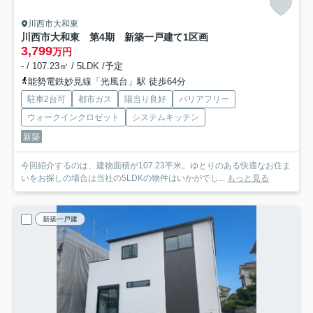
川西市大和東
川西市大和東 第4期 新築一戸建て
1区画
3,799
万円
- / 107.23㎡ / 5LDK /予定
能勢電鉄妙見線「光風台」駅 徒歩64分
駐車2台可
都市ガス
陽当り良好
バリアフリー
ウォークインクロゼット
システムキッチン
新築
今回紹介するのは、建物面積が107.23平米。ゆとりのある快適なお住ま
いをお探しの場合は当社の5LDKの物件はいかがでし...
もっと見る
新築一戸建