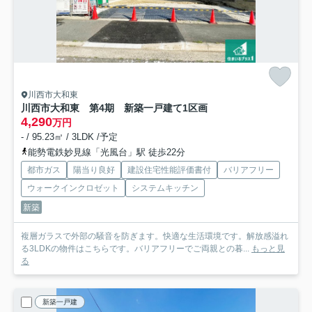
川西市大和東
川西市大和東 第4期 新築一戸建て
1区画
4,290
万円
- / 95.23㎡ / 3LDK /予定
能勢電鉄妙見線「光風台」駅 徒歩22分
都市ガス
陽当り良好
建設住宅性能評価書付
バリアフリー
ウォークインクロゼット
システムキッチン
新築
複層ガラスで外部の騒音を防ぎます。快適な生活環境です。解放感溢れ
る3LDKの物件はこちらです。バリアフリーでご両親との暮...
もっと見
る
新築一戸建