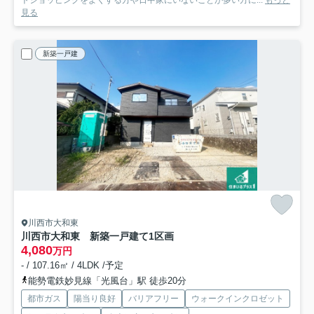
トショッピングをよくする方や日中家にいないことが多い方に...
もっと
見る
新築一戸建
川西市大和東
川西市大和東 新築一戸建て
1区画
4,080
万円
- / 107.16㎡ / 4LDK /予定
能勢電鉄妙見線「光風台」駅 徒歩20分
都市ガス
陽当り良好
バリアフリー
ウォークインクロゼット