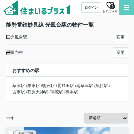
0
ログイン
お気に入り
能勢電鉄妙見線 光風台駅の物件一覧
光風台駅
変更
販売中
変更
おすすめの駅
草津駅
/
栗東駅
/
明石駅
/
北野田駅
/
南草津駅
/
魚住駅
/
古市駅
/
萩原天神駅
/
高鷲駅
/
橋本駅
11
件
新築一戸建