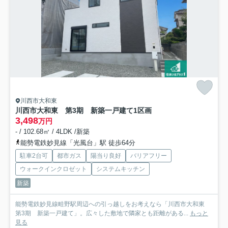
川西市大和東
川西市大和東 第3期 新築一戸建て
1区画
3,498
万円
- / 102.68㎡ / 4LDK /新築
能勢電鉄妙見線「光風台」駅 徒歩64分
駐車2台可
都市ガス
陽当り良好
バリアフリー
ウォークインクロゼット
システムキッチン
新築
能勢電鉄妙見線畦野駅周辺への引っ越しをお考えなら「川西市大和東
第3期 新築一戸建て」。広々した敷地で隣家とも距離がある...
もっと
見る