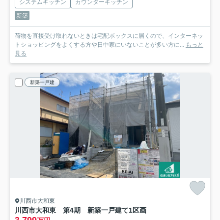
システムキッチン
カウンターキッチン
新築
荷物を直接受け取れないときは宅配ボックスに届くので、インターネッ
トショッピングをよくする方や日中家にいないことが多い方に...
もっと
見る
新築一戸建
川西市大和東
川西市大和東 第4期 新築一戸建て
1区画