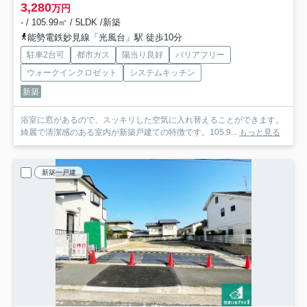
3,280
万円
- / 105.99㎡ / 5LDK /新築
能勢電鉄妙見線「光風台」駅 徒歩10分
駐車2台可
都市ガス
陽当り良好
バリアフリー
ウォークインクロゼット
システムキッチン
新築
浴室に窓があるので、スッキリした空気に入れ替えることができます。
綺麗で清潔感のある室内が新築戸建ての特徴です。105.9...
もっと見る
新築一戸建