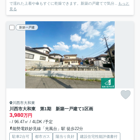
で濡れた上着や傘もすぐに乾燥できます。新築の戸建てで気分...
もっと
見る
新築一戸建
川西市大和東
川西市大和東 第1期 新築一戸建て
1区画
3,980
万円
- / 96.47㎡ / 4LDK /予定
能勢電鉄妙見線「光風台」駅 徒歩22分
駐車2台可
都市ガス
陽当り良好
建設住宅性能評価書付