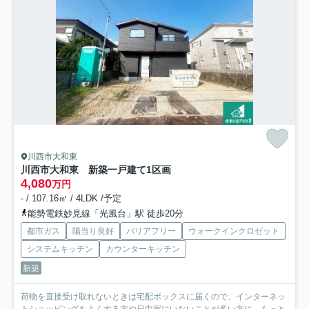
川西市大和東
川西市大和東 新築一戸建て
1区画
4,080
万円
- / 107.16㎡ / 4LDK /予定
能勢電鉄妙見線「光風台」駅 徒歩20分
都市ガス
陽当り良好
バリアフリー
ウォークインクロゼット
システムキッチン
カウンターキッチン
新築
荷物を直接受け取れないときは宅配ボックスに届くので、インターネッ