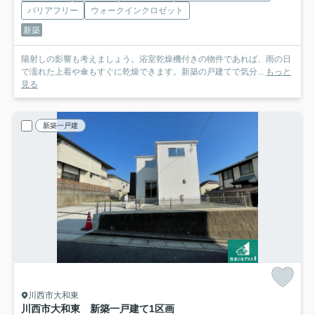
バリアフリー
ウォークインクロゼット
新築
陽射しの影響も考えましょう。浴室乾燥機付きの物件であれば、雨の日
で濡れた上着や傘もすぐに乾燥できます。新築の戸建てで気分...
もっと
見る
新築一戸建
川西市大和東
川西市大和東 新築一戸建て
1区画