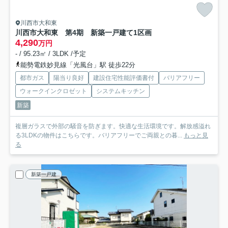
川西市大和東
川西市大和東 第4期 新築一戸建て
1区画
4,290
万円
- / 95.23㎡ / 3LDK /予定
能勢電鉄妙見線「光風台」駅 徒歩22分
都市ガス
陽当り良好
建設住宅性能評価書付
バリアフリー
ウォークインクロゼット
システムキッチン
新築
複層ガラスで外部の騒音を防ぎます。快適な生活環境です。解放感溢れ
る3LDKの物件はこちらです。バリアフリーでご両親との暮...
もっと見
る
新築一戸建